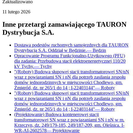
Zaktualizowano
11 lutego 2026
Inne przetargi zamawiającego
TAURON
Dystrybucja S.A.
Dostawa podestów ruchomych samojezdnych dla TAURON
Dystrybucja S.A. Oddział w Będzinie.
—
Będzin
Opracowanie Programu Funkcjonalno-Użytkowego (PFU)
dla zadania: Przebudowa stacji elektroenergetycznej 110/20
kV Tychy.
—
Tychy
"(Roboty) Budowa słupowej stacji transformatorowej SN/nN
wraz z powiązaniami SN i nN dla potrzeb zasilania zespołu
domów jednorodzinnych w miejscowości Chodlewo, gm.
Żmigród, dz. nr 265/1 do 14 ; I-22403144"
—
Roboty
"(Roboty) Budowa słupowej stacji transformatorowej SN/nN
wraz z powiązaniami SN i nN dla potrzeb zasilania zespołu
domów jednorodzinnych w miejscowości Chodlewo, gm.
Żmigród, dz. nr 265/1 do 14 ; I-22403144"
—
Roboty
(Projektowanie) Budowa kontenerowej stacji
transformatorowej SN wraz z powiązaniami SN i nN w m.
Krzeczyn, dz. 249/179-185, 249/187-209, gm. Oleśnica. I-
WR-AI-2602578
—
Projektowanie