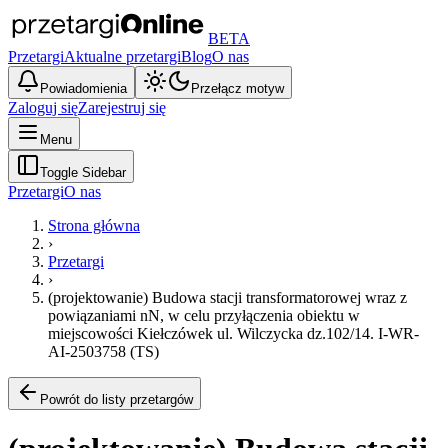
BETA
Przetargi
Aktualne przetargi
Blog
O nas
Powiadomienia
Przełącz motyw
Zaloguj się
Zarejestruj się
Menu
Toggle Sidebar
Przetargi
O nas
Strona główna
›
Przetargi
›
(projektowanie) Budowa stacji transformatorowej wraz z
powiązaniami nN, w celu przyłączenia obiektu w
miejscowości Kiełczówek ul. Wilczycka dz.102/14. I-WR-
AI-2503758 (TS)
Powrót do listy przetargów