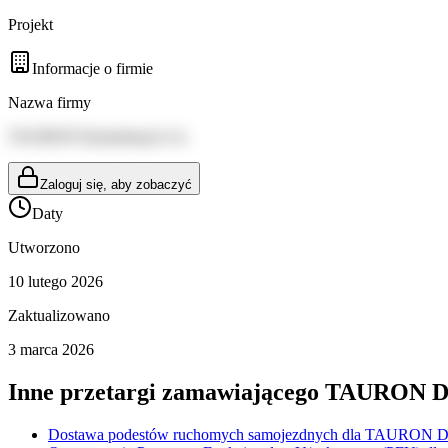
Projekt
Informacje o firmie
Nazwa firmy
TAURON Dystrybucja S.A.
Zaloguj się, aby zobaczyć
Daty
Utworzono
10 lutego 2026
Zaktualizowano
3 marca 2026
Inne przetargi zamawiającego
TAURON Dys
Dostawa podestów ruchomych samojezdnych dla TAURON Dys