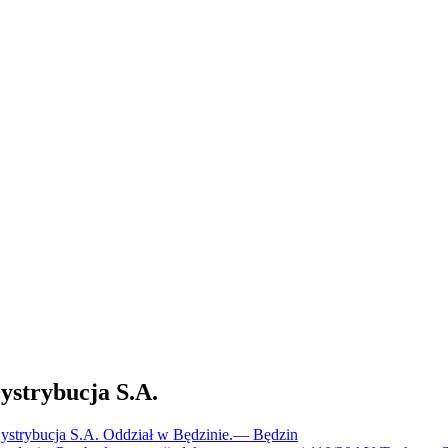
trybucja S.A.
trybucja S.A. Oddział w Będzinie.
—
Będzin