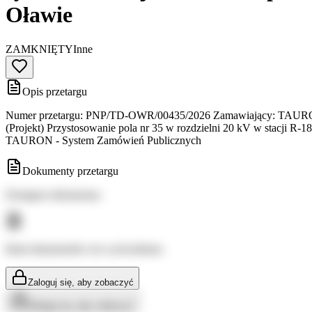
Oławie
ZAMKNIĘTY
Inne
Opis przetargu
Numer przetargu: PNP/TD-OWR/00435/2026 Zamawiający: TAURON Dys
(Projekt) Przystosowanie pola nr 35 w rozdzielni 20 kV w stacji R-
TAURON - System Zamówień Publicznych
Dokumenty przetargu
Dostępne dokumenty:
Brak dokumentów do wyświetlenia
Zaloguj się, aby zobaczyć
Zaloguj się, aby zobaczyć