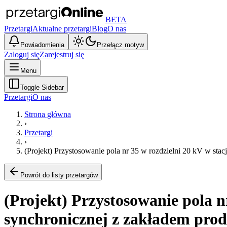
BETA
Przetargi
Aktualne przetargi
Blog
O nas
Powiadomienia
Przełącz motyw
Zaloguj się
Zarejestruj się
Menu
Toggle Sidebar
Przetargi
O nas
Strona główna
›
Przetargi
›
(Projekt) Przystosowanie pola nr 35 w rozdzielni 20 kV w st
Powrót do listy przetargów
(Projekt) Przystosowanie pola 
synchronicznej z zakładem prod