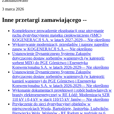
Zaktualizowano
3 marca 2026
Inne przetargi zamawiającego
--
Kompleksowe prowadzenie eksploatacji oraz utrzymanie
ruchu dystrybucyjnego majątku ciepłowniczego (SMC)
KOGENERACJI S.A. w latach 2027-2029
—
Nie określono
Wykonywanie modernizacji, przeglądów i napraw napędów
zasuw w KOGENERACJI S.A.
—
Nie określono
Ustanowienie Dynamicznego Systemu Zakupów
dotyczącego dostaw sorbentów wapiennych (w kategorii:
sorbent MIX) do PGE Górnictwo i Energetyka
Konwencjonalna S.A. w latach 2026-2029
—
Nie określono
Ustanowienie Dynamicznego Systemu Zakupów
dotyczącego dostaw sorbentów wapiennych (w kategorii:
kamień wapienny) do PGE Górnictwo i Energetyka
Konwencjonalna S.A. w latach 2026-2029
—
Nie określono
Wykonanie dokumentacji projektowej i robót budowlanych w
branży elektroenergetycznej w RE Łódź: Modernizacja SZR
110 kV i 0,4 kV w stacji 110/15 kV Janów
—
Nie określono
Przyłączenie do sieci dystrybucyjnej obiektów w
miejscowościach Wsola, Bartodzieje, Jastrzębia, Ludwików,
Bierwiecka Wola, Wolanów - RE Radom w podziale na 6