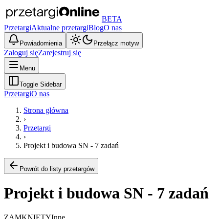
BETA
Przetargi
Aktualne przetargi
Blog
O nas
Powiadomienia
Przełącz motyw
Zaloguj się
Zarejestruj się
Menu
Toggle Sidebar
Przetargi
O nas
Strona główna
›
Przetargi
›
Projekt i budowa SN - 7 zadań
Powrót do listy przetargów
Projekt i budowa SN - 7 zadań
ZAMKNIĘTY
Inne