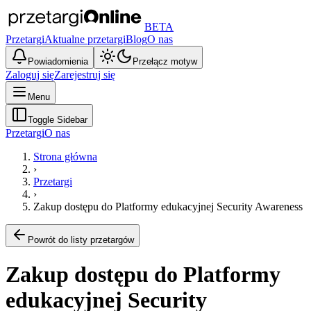
BETA
Przetargi
Aktualne przetargi
Blog
O nas
Powiadomienia
Przełącz motyw
Zaloguj się
Zarejestruj się
Menu
Toggle Sidebar
Przetargi
O nas
Strona główna
›
Przetargi
›
Zakup dostępu do Platformy edukacyjnej Security Awareness
Powrót do listy przetargów
Zakup dostępu do Platformy
edukacyjnej Security