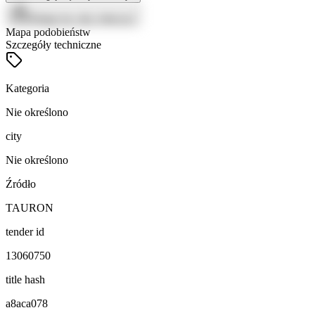
Zaloguj się, aby zobaczyć
Mapa podobieństw
Szczegóły techniczne
Kategoria
Nie określono
city
Nie określono
Źródło
TAURON
tender id
13060750
title hash
a8aca078