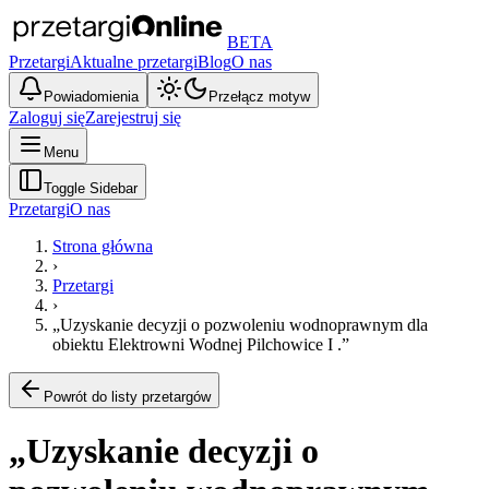
BETA
Przetargi
Aktualne przetargi
Blog
O nas
Powiadomienia
Przełącz motyw
Zaloguj się
Zarejestruj się
Menu
Toggle Sidebar
Przetargi
O nas
Strona główna
›
Przetargi
›
„Uzyskanie decyzji o pozwoleniu wodnoprawnym dla
obiektu Elektrowni Wodnej Pilchowice I .”
Powrót do listy przetargów
„Uzyskanie decyzji o