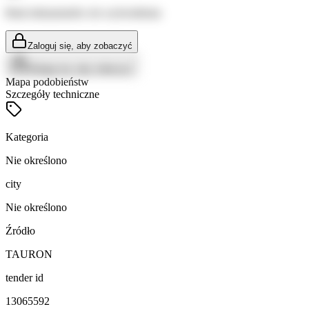
Brak dokumentów do wyświetlenia
Zaloguj się, aby zobaczyć
Zaloguj się, aby zobaczyć
Mapa podobieństw
Szczegóły techniczne
Kategoria
Nie określono
city
Nie określono
Źródło
TAURON
tender id
13065592