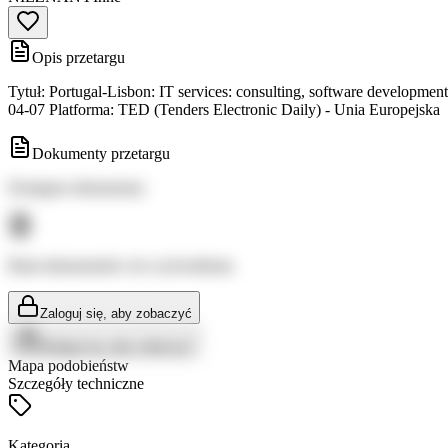
Opis przetargu
Tytuł: Portugal-Lisbon: IT services: consulting, software developme
04-07 Platforma: TED (Tenders Electronic Daily) - Unia Europejska
Dokumenty przetargu
Dostępne dokumenty:
Brak dokumentów do wyświetlenia
Zaloguj się, aby zobaczyć
Zaloguj się, aby zobaczyć
Mapa podobieństw
Szczegóły techniczne
Kategoria