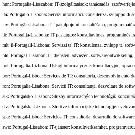
hun
:
Portugália-Lisszabon: IT-szolgáltatások: tanácsadás, szoftverfejle
ita
:
Portogallo-Lisbona: Servizi informatici: consulenza, sviluppo di so
lav
:
Portugāle-Lisabona: IT pakalpojumi konsultēšana, programmatūras 
lit
:
Portugalija-Lisabona: IT paslaugos: konsultavimas, programinės įr
mlt
:
il-Portugall-Liżbona: Servizzi ta' IT: konsulenza, żvilupp ta' soft
nld
:
Portugal-Lissabon: IT-diensten: adviezen, softwareontwikkeling, 
pol
:
Portugalia-Lizbona: Usługi informatyczne: konsultacyjne, opra
por
:
Portugal-Lisboa: Serviços de TI: consultoria, desenvolvimento de
ron
:
Portugalia-Lisabona: Servicii IT: consultanţă, dezvoltare de softwar
slk
:
Portugalsko-Lisabon: Služby informačných technológií: konzultáci
slv
:
Portugalska-Lizbona: Storitve informacijske tehnologije: svetova
spa
:
Portugal-Lisboa: Servicios TI: consultoría, desarrollo de software
swe
:
Portugal-Lissabon: IT-tjänster: konsultverksamhet, programvaruu