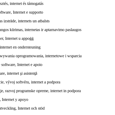
sztés, internet és támogatás
ftware, Internet e supporto
izstrāde, internets un atbalsts
angos kūrimas, internetas ir aptarnavimo paslaugos
wer, Internet u appoġġ
internet en ondersteuning
cowywania oprogramowania, internetowe i wsparcia
 software, Internet e apoio
e, internet şi asistenţă
e, vývoj softvéru, internet a podpora
nje, razvoj programske opreme, internet in podpora
, Internet y apoyo
tveckling, Internet och stöd