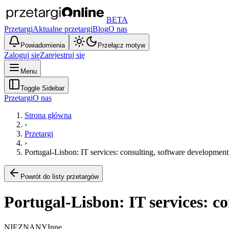
BETA
Przetargi
Aktualne przetargi
Blog
O nas
Powiadomienia
Przełącz motyw
Zaloguj się
Zarejestruj się
Menu
Toggle Sidebar
Przetargi
O nas
Strona główna
›
Przetargi
›
Portugal-Lisbon: IT services: consulting, software development,
Powrót do listy przetargów
Portugal-Lisbon: IT services: c
NIEZNANY
Inne