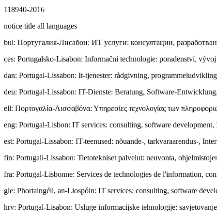
118940-2016
notice title all languages
bul
:
Пopтyгaлия-Лисабон: ИТ услуги: консултации, разработван
ces
:
Portugalsko-Lisabon: Informační technologie: poradenství, vývo
dan
:
Portugal-Lissabon: It-tjenester: rådgivning, programmeludvikling
deu
:
Portugal-Lissabon: IT-Dienste: Beratung, Software-Entwicklung, 
ell
:
Πορτογαλία-Λισσαβόνα: Υπηρεσίες τεχνολογίας των πληροφοριώ
eng
:
Portugal-Lisbon: IT services: consulting, software development, 
est
:
Portugal-Lissabon: IT-teenused: nõuande-, tarkvaraarendus-, Intern
fin
:
Portugali-Lissabon: Tietotekniset palvelut: neuvonta, ohjelmistojen
fra
:
Portugal-Lisbonne: Services de technologies de l'information, cons
gle
:
Phortaingéil, an-Liospóin: IT services: consulting, software deve
hrv
:
Portugal-Lisabon: Usluge informacijske tehnologije: savjetovanje