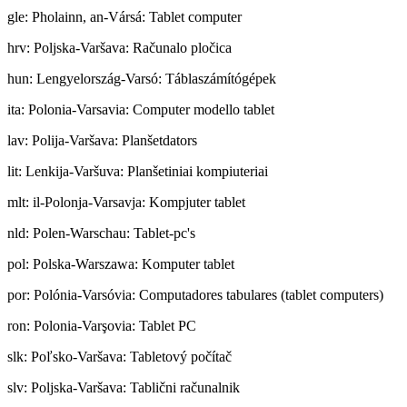
gle
:
Pholainn, an-Vársá: Tablet computer
hrv
:
Poljska-Varšava: Računalo pločica
hun
:
Lengyelország-Varsó: Táblaszámítógépek
ita
:
Polonia-Varsavia: Computer modello tablet
lav
:
Polija-Varšava: Planšetdators
lit
:
Lenkija-Varšuva: Planšetiniai kompiuteriai
mlt
:
il-Polonja-Varsavja: Kompjuter tablet
nld
:
Polen-Warschau: Tablet-pc's
pol
:
Polska-Warszawa: Komputer tablet
por
:
Polónia-Varsóvia: Computadores tabulares (tablet computers)
ron
:
Polonia-Varşovia: Tablet PC
slk
:
Poľsko-Varšava: Tabletový počítač
slv
:
Poljska-Varšava: Tablični računalnik