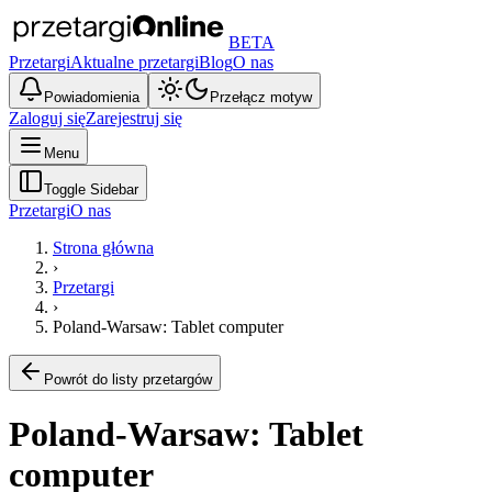
BETA
Przetargi
Aktualne przetargi
Blog
O nas
Powiadomienia
Przełącz motyw
Zaloguj się
Zarejestruj się
Menu
Toggle Sidebar
Przetargi
O nas
Strona główna
›
Przetargi
›
Poland-Warsaw: Tablet computer
Powrót do listy przetargów
Poland-Warsaw: Tablet
computer