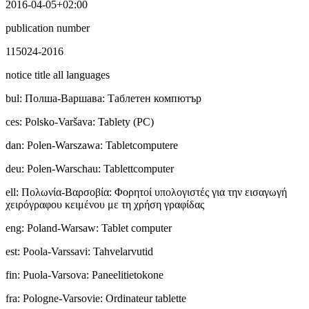
2016-04-05+02:00
publication number
115024-2016
notice title all languages
bul
:
Полша-Варшава: Таблетен компютър
ces
:
Polsko-Varšava: Tablety (PC)
dan
:
Polen-Warszawa: Tabletcomputere
deu
:
Polen-Warschau: Tablettcomputer
ell
:
Πολωνία-Βαρσοβία: Φορητοί υπολογιστές για την εισαγωγή
χειρόγραφου κειμένου με τη χρήση γραφίδας
eng
:
Poland-Warsaw: Tablet computer
est
:
Poola-Varssavi: Tahvelarvutid
fin
:
Puola-Varsova: Paneelitietokone
fra
:
Pologne-Varsovie: Ordinateur tablette