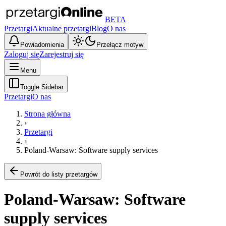
BETA
Przetargi
Aktualne przetargi
Blog
O nas
Powiadomienia
Przełącz motyw
Zaloguj się
Zarejestruj się
Menu
Toggle Sidebar
Przetargi
O nas
Strona główna
›
Przetargi
›
Poland-Warsaw: Software supply services
Powrót do listy przetargów
Poland-Warsaw: Software
supply services