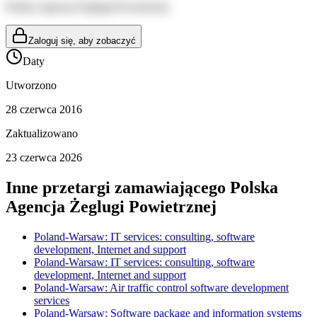
Polska Agencja Żeglugi Powietrznej
Zaloguj się, aby zobaczyć
Daty
Utworzono
28 czerwca 2016
Zaktualizowano
23 czerwca 2026
Inne przetargi zamawiającego
Polska
Agencja Żeglugi Powietrznej
Poland-Warsaw: IT services: consulting, software
development, Internet and support
Poland-Warsaw: IT services: consulting, software
development, Internet and support
Poland-Warsaw: Air traffic control software development
services
Poland-Warsaw: Software package and information systems