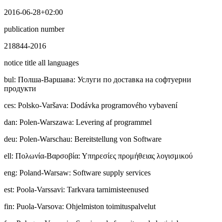
2016-06-28+02:00
publication number
218844-2016
notice title all languages
bul
:
Полша-Варшава: Услуги по доставка на софтуерни
продукти
ces
:
Polsko-Varšava: Dodávka programového vybavení
dan
:
Polen-Warszawa: Levering af programmel
deu
:
Polen-Warschau: Bereitstellung von Software
ell
:
Πολωνία-Βαρσοβία: Υπηρεσίες προμήθειας λογισμικού
eng
:
Poland-Warsaw: Software supply services
est
:
Poola-Varssavi: Tarkvara tarnimisteenused
fin
:
Puola-Varsova: Ohjelmiston toimituspalvelut