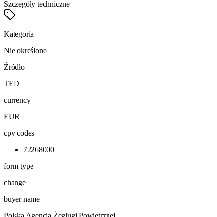
Szczegóły techniczne
Kategoria
Nie określono
Źródło
TED
currency
EUR
cpv codes
72268000
form type
change
buyer name
Polska Agencja Żeglugi Powietrznej