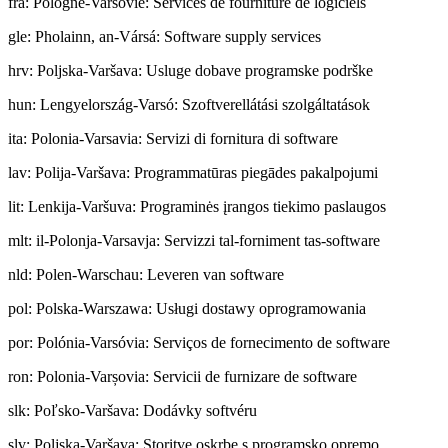
fra
:
Pologne-Varsovie: Services de fourniture de logiciels
gle
:
Pholainn, an-Vársá: Software supply services
hrv
:
Poljska-Varšava: Usluge dobave programske podrške
hun
:
Lengyelország-Varsó: Szoftverellátási szolgáltatások
ita
:
Polonia-Varsavia: Servizi di fornitura di software
lav
:
Polija-Varšava: Programmatūras piegādes pakalpojumi
lit
:
Lenkija-Varšuva: Programinės įrangos tiekimo paslaugos
mlt
:
il-Polonja-Varsavja: Servizzi tal-forniment tas-software
nld
:
Polen-Warschau: Leveren van software
pol
:
Polska-Warszawa: Usługi dostawy oprogramowania
por
:
Polónia-Varsóvia: Serviços de fornecimento de software
ron
:
Polonia-Varșovia: Servicii de furnizare de software
slk
:
Poľsko-Varšava: Dodávky softvéru
slv
:
Poljska-Varšava: Storitve oskrbe s programsko opremo