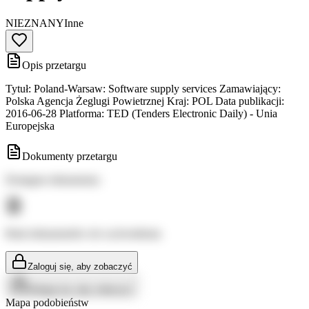
NIEZNANY
Inne
Opis przetargu
Tytuł: Poland-Warsaw: Software supply services Zamawiający:
Polska Agencja Żeglugi Powietrznej Kraj: POL Data publikacji:
2016-06-28 Platforma: TED (Tenders Electronic Daily) - Unia
Europejska
Dokumenty przetargu
Dostępne dokumenty:
Brak dokumentów do wyświetlenia
Zaloguj się, aby zobaczyć
Zaloguj się, aby zobaczyć
Mapa podobieństw