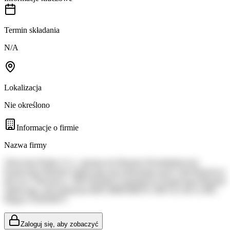
Termin składania
N/A
Lokalizacja
Nie określono
Informacje o firmie
Nazwa firmy
Telewizja Polska S.A. wpisana do Rejestru Przedsiębiorców
Krajowego Rejestru Sądowego prowadzonego przez Sąd Rejonowy
dla m.st. Warszawy, XIII Wydział Gospodarczy Krajowego Rejestru
Sądowego, pod numerem KRS 0000100679, NIP 521-04-12-987,
Regon: 010418973
Zaloguj się, aby zobaczyć