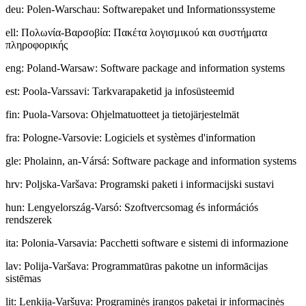
deu
:
Polen-Warschau: Softwarepaket und Informationssysteme
ell
:
Πολωνία-Βαρσοβία: Πακέτα λογισμικού και συστήματα
πληροφορικής
eng
:
Poland-Warsaw: Software package and information systems
est
:
Poola-Varssavi: Tarkvarapaketid ja infosüsteemid
fin
:
Puola-Varsova: Ohjelmatuotteet ja tietojärjestelmät
fra
:
Pologne-Varsovie: Logiciels et systèmes d'information
gle
:
Pholainn, an-Vársá: Software package and information systems
hrv
:
Poljska-Varšava: Programski paketi i informacijski sustavi
hun
:
Lengyelország-Varsó: Szoftvercsomag és információs
rendszerek
ita
:
Polonia-Varsavia: Pacchetti software e sistemi di informazione
lav
:
Polija-Varšava: Programmatūras pakotne un informācijas
sistēmas
lit
:
Lenkija-Varšuva: Programinės įrangos paketai ir informacinės