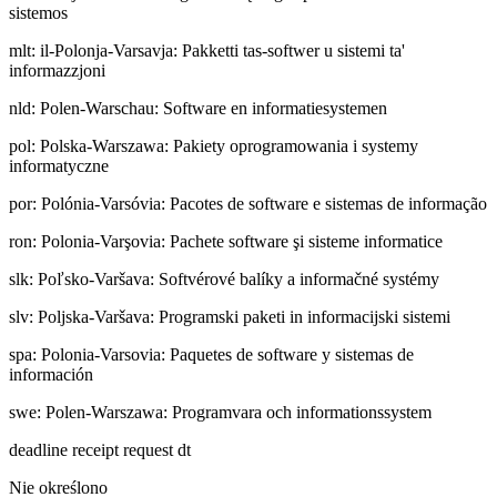
sistemos
mlt
:
il-Polonja-Varsavja: Pakketti tas-softwer u sistemi ta'
informazzjoni
nld
:
Polen-Warschau: Software en informatiesystemen
pol
:
Polska-Warszawa: Pakiety oprogramowania i systemy
informatyczne
por
:
Polónia-Varsóvia: Pacotes de software e sistemas de informação
ron
:
Polonia-Varşovia: Pachete software şi sisteme informatice
slk
:
Poľsko-Varšava: Softvérové balíky a informačné systémy
slv
:
Poljska-Varšava: Programski paketi in informacijski sistemi
spa
:
Polonia-Varsovia: Paquetes de software y sistemas de
información
swe
:
Polen-Warszawa: Programvara och informationssystem
deadline receipt request dt
Nie określono