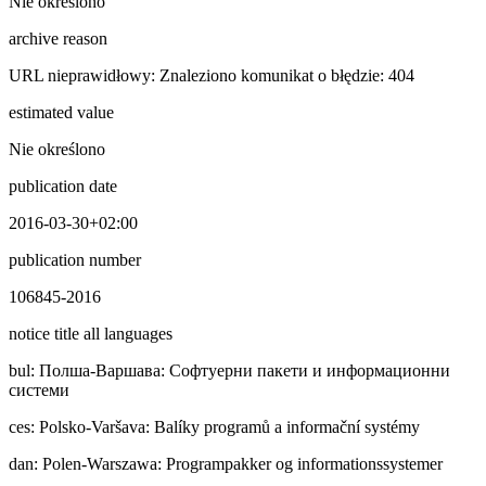
Nie określono
archive reason
URL nieprawidłowy: Znaleziono komunikat o błędzie: 404
estimated value
Nie określono
publication date
2016-03-30+02:00
publication number
106845-2016
notice title all languages
bul
:
Полша-Варшава: Софтуерни пакети и информационни
системи
ces
:
Polsko-Varšava: Balíky programů a informační systémy
dan
:
Polen-Warszawa: Programpakker og informationssystemer