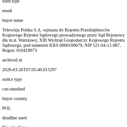
form type
result
buyer name
Telewizja Polska S.A. wpisana do Rejestru Przedsiębiorców
Krajowego Rejestru Sądowego prowadzonego przez Sąd Rejonowy
dla m.st. Warszawy, XIII Wydział Gospodarczy Krajowego Rejestru
Sądowego, pod numerem KRS 0000100679, NIP 521-04-12-987,
Regon: 010418973
archived at
2026-03-26T07:05:40.615297
notice type
can-standard
buyer country
POL
deadline used