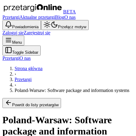
BETA
Przetargi
Aktualne przetargi
Blog
O nas
Powiadomienia
Przełącz motyw
Zaloguj się
Zarejestruj się
Menu
Toggle Sidebar
Przetargi
O nas
Strona główna
›
Przetargi
›
Poland-Warsaw: Software package and information systems
Powrót do listy przetargów
Poland-Warsaw: Software
package and information