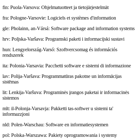
fin
:
Puola-Varsova: Ohjelmatuotteet ja tietojärjestelmät
fra
:
Pologne-Varsovie: Logiciels et systèmes d'information
gle
:
Pholainn, an-Vársá: Software package and information systems
hrv
:
Poljska-Varšava: Programski paketi i informacijski sustavi
hun
:
Lengyelország-Varsó: Szoftvercsomag és információs
rendszerek
ita
:
Polonia-Varsavia: Pacchetti software e sistemi di informazione
lav
:
Polija-Varšava: Programmatūras pakotne un informācijas
sistēmas
lit
:
Lenkija-Varšuva: Programinės įrangos paketai ir informacinės
sistemos
mlt
:
il-Polonja-Varsavja: Pakketti tas-softwer u sistemi ta'
informazzjoni
nld
:
Polen-Warschau: Software en informatiesystemen
pol
:
Polska-Warszawa: Pakiety oprogramowania i systemy