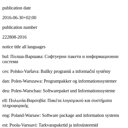
publication date
2016-06-30+02:00
publication number
222808-2016
notice title all languages
bul
:
Полша-Варшава: Софтуерни пакети и информационни
системи
ces
:
Polsko-Varšava: Balíky programů a informační systémy
dan
:
Polen-Warszawa: Programpakker og informationssystemer
deu
:
Polen-Warschau: Softwarepaket und Informationssysteme
ell
:
Πολωνία-Βαρσοβία: Πακέτα λογισμικού και συστήματα
πληροφορικής
eng
:
Poland-Warsaw: Software package and information systems
est
:
Poola-Varssavi: Tarkvarapaketid ja infosüsteemid