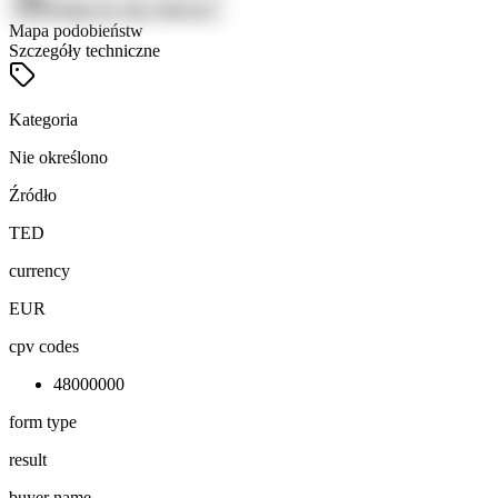
Zaloguj się, aby zobaczyć
Mapa podobieństw
Szczegóły techniczne
Kategoria
Nie określono
Źródło
TED
currency
EUR
cpv codes
48000000
form type
result
buyer name