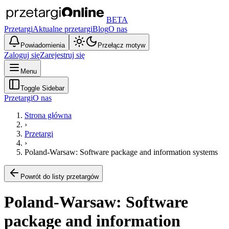
BETA
Przetargi
Aktualne przetargi
Blog
O nas
Powiadomienia
Przełącz motyw
Zaloguj się
Zarejestruj się
Menu
Toggle Sidebar
Przetargi
O nas
Strona główna
›
Przetargi
›
Poland-Warsaw: Software package and information systems
Powrót do listy przetargów
Poland-Warsaw: Software
package and information