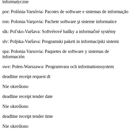
informatyczne
por
:
Polónia-Varsóvia: Pacotes de software e sistemas de informação
ron
:
Polonia-Varşovia: Pachete software şi sisteme informatice
slk
:
Poľsko-Varšava: Softvérové balíky a informačné systémy
slv
:
Poljska-Varšava: Programski paketi in informacijski sistemi
spa
:
Polonia-Varsovia: Paquetes de software y sistemas de
información
swe
:
Polen-Warszawa: Programvara och informationssystem
deadline receipt request dt
Nie określono
deadline receipt tender date
Nie określono
deadline receipt tender time
Nie określono