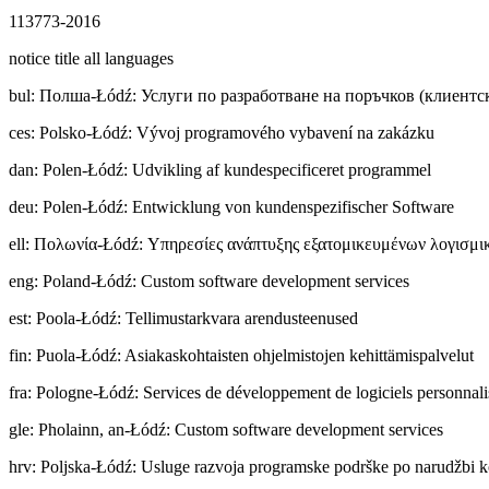
113773-2016
notice title all languages
bul
:
Полша-Łódź: Услуги по разработване на поръчков (клиентс
ces
:
Polsko-Łódź: Vývoj programového vybavení na zakázku
dan
:
Polen-Łódź: Udvikling af kundespecificeret programmel
deu
:
Polen-Łódź: Entwicklung von kundenspezifischer Software
ell
:
Πολωνία-Łódź: Υπηρεσίες ανάπτυξης εξατομικευμένων λογισμι
eng
:
Poland-Łódź: Custom software development services
est
:
Poola-Łódź: Tellimustarkvara arendusteenused
fin
:
Puola-Łódź: Asiakaskohtaisten ohjelmistojen kehittämispalvelut
fra
:
Pologne-Łódź: Services de développement de logiciels personnali
gle
:
Pholainn, an-Łódź: Custom software development services
hrv
:
Poljska-Łódź: Usluge razvoja programske podrške po narudžbi k