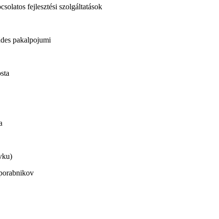
olatos fejlesztési szolgáltatások
ādes pakalpojumi
osta
a
vku)
uporabnikov