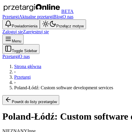
BETA
Przetargi
Aktualne przetargi
Blog
O nas
Powiadomienia
Przełącz motyw
Zaloguj się
Zarejestruj się
Menu
Toggle Sidebar
Przetargi
O nas
Strona główna
›
Przetargi
›
Poland-Łódź: Custom software development services
Powrót do listy przetargów
Poland-Łódź: Custom software 
NIEZNANY
Inne