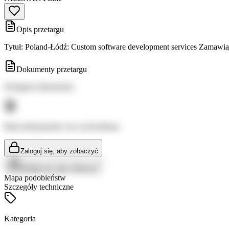
Opis przetargu
Tytuł: Poland-Łódź: Custom software development services Zamawiaj
Dokumenty przetargu
Dostępne dokumenty:
Brak dokumentów do wyświetlenia
Zaloguj się, aby zobaczyć
Zaloguj się, aby zobaczyć
Mapa podobieństw
Szczegóły techniczne
Kategoria