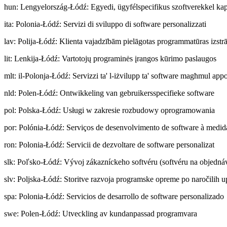
hun
:
Lengyelország-Łódź: Egyedi, ügyfélspecifikus szoftverekkel kapcs
ita
:
Polonia-Łódź: Servizi di sviluppo di software personalizzati
lav
:
Polija-Łódź: Klienta vajadzībām pielāgotas programmatūras izstr
lit
:
Lenkija-Łódź: Vartotojų programinės įrangos kūrimo paslaugos
mlt
:
il-Polonja-Łódź: Servizzi ta' l-iżvilupp ta' software magħmul app
nld
:
Polen-Łódź: Ontwikkeling van gebruikersspecifieke software
pol
:
Polska-Łódź: Usługi w zakresie rozbudowy oprogramowania
por
:
Polónia-Łódź: Serviços de desenvolvimento de software à medid
ron
:
Polonia-Łódź: Servicii de dezvoltare de software personalizat
slk
:
Poľsko-Łódź: Vývoj zákazníckeho softvéru (softvéru na objedná
slv
:
Poljska-Łódź: Storitve razvoja programske opreme po naročilih 
spa
:
Polonia-Łódź: Servicios de desarrollo de software personalizado
swe
:
Polen-Łódź: Utveckling av kundanpassad programvara