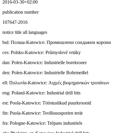
2016-03-30+02:00
publication number
107647-2016
notice title all languages
bul
:
Полша-Katowice: Промишлени сондажни корони
ces
:
Polsko-Katowice: Průmyslové vrtáky
dan
:
Polen-Katowice: Industrielle borekroner
deu
:
Polen-Katowice: Industrielle Bohrmeißel
ell
:
Πολωνία-Katowice: Αιχμές βιομηχανικών τρυπάνων
eng
:
Poland-Katowice: Industrial drill bits
est
:
Poola-Katowice: Tööstuslikud puurkroonid
fin
:
Puola-Katowice: Teollisuusporien terät
fra
:
Pologne-Katowice: Trépans industriels