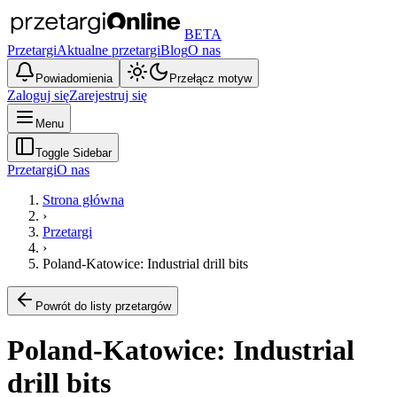
BETA
Przetargi
Aktualne przetargi
Blog
O nas
Powiadomienia
Przełącz motyw
Zaloguj się
Zarejestruj się
Menu
Toggle Sidebar
Przetargi
O nas
Strona główna
›
Przetargi
›
Poland-Katowice: Industrial drill bits
Powrót do listy przetargów
Poland-Katowice: Industrial
drill bits