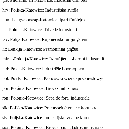
gle
:
Pholainn, an-Katowice: Industrial drill bits
hrv
:
Poljska-Katowice: Industrijska svrdla
hun
:
Lengyelország-Katowice: Ipari fúrófejek
ita
:
Polonia-Katowice: Trivelle industriali
lav
:
Polija-Katowice: Rūpniecisko urbju galeņi
lit
:
Lenkija-Katowice: Pramoniniai grąžtai
mlt
:
il-Polonja-Katowice: It-trufijiet tal-berrini industriali
nld
:
Polen-Katowice: Industriële boorkoppen
pol
:
Polska-Katowice: Końcówki wierteł przemysłowych
por
:
Polónia-Katowice: Brocas industriais
ron
:
Polonia-Katowice: Sape de foraj industriale
slk
:
Poľsko-Katowice: Priemyselné vŕtacie korunky
slv
:
Poljska-Katowice: Industrijske vrtalne krone
spa
:
Polonia-Katowice: Brocas para taladros industriales