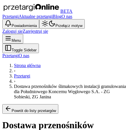
BETA
Przetargi
Aktualne przetargi
Blog
O nas
Powiadomienia
Przełącz motyw
Zaloguj się
Zarejestruj się
Menu
Toggle Sidebar
Przetargi
O nas
Strona główna
›
Przetargi
›
Dostawa przenośników ślimakowych instalacji granulowania
dla Południowego Koncernu Węglowego S.A. - ZG
Sobieski, ZG Janina
Powrót do listy przetargów
Dostawa przenośników