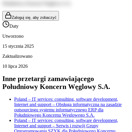
Południowy Koncern Węglowy S.A.
Zaloguj się, aby zobaczyć
Daty
Utworzono
15 stycznia 2025
Zaktualizowano
10 lipca 2026
Inne przetargi zamawiającego
Południowy Koncern Węglowy S.A.
Poland – IT services: consulting, software development,
Internet and support – Obsługa informatyczna na zasadzie
outsourcingu systemu informatycznego ERP dla
Południowego Koncernu Węglowego S.A.
Poland – IT services: consulting, software development,
Internet and support – Serwis i rozwój Grupy
Oprogramowania SZYK dla Południowego Koncernu