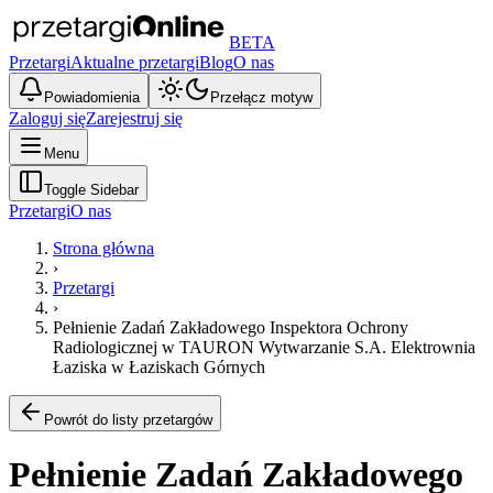
BETA
Przetargi
Aktualne przetargi
Blog
O nas
Powiadomienia
Przełącz motyw
Zaloguj się
Zarejestruj się
Menu
Toggle Sidebar
Przetargi
O nas
Strona główna
›
Przetargi
›
Pełnienie Zadań Zakładowego Inspektora Ochrony
Radiologicznej w TAURON Wytwarzanie S.A. Elektrownia
Łaziska w Łaziskach Górnych
Powrót do listy przetargów
Pełnienie Zadań Zakładowego