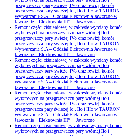
przegrzewaczy pary swieżej IVo oraz rewizji komór
przegrzewacza pary świeżej Io , IIo i IIIo w TAURON
Wytwarzanie S.A – Oddział Elektrownia Jaworzno w
Jaworznie – Elektrownia III”
—
Jaworzno
Remont części ciśnieniowej w zakresie wymiany komór
wylotowych na przegrzewaczu pary wtórnej IIo i
przegrzewaczy pary swieżej IVo oraz rewizji komór
przegrzewacza pary świeżej Io , IIo i IIIo w TAURON
Wytwarzanie S.A – Oddział Elektrownia Jaworzno w
Jaworznie – Elektrownia III”
—
Jaworzno
Remont części ciśnieniowej w zakresie wymiany komór
wylotowych na przegrzewaczu pary wtórnej IIo i
przegrzewaczy pary swieżej IVo oraz rewizji komór
przegrzewacza pary świeżej Io , IIo i IIIo w TAURON
Wytwarzanie S.A – Oddział Elektrownia Jaworzno w
Jaworznie – Elektrownia III”
—
Jaworzno
Remont części ciśnieniowej w zakresie wymiany komór
wylotowych na przegrzewaczu pary wtórnej IIo i
przegrzewaczy pary swieżej IVo oraz rewizji komór
przegrzewacza pary świeżej Io , IIo i IIIo w TAURON
Wytwarzanie S.A – Oddział Elektrownia Jaworzno w
Jaworznie – Elektrownia III”
—
Jaworzno
Remont części ciśnieniowej w zakresie wymiany komór
wylotowych na przegrzewaczu pary wtórnej IIo i