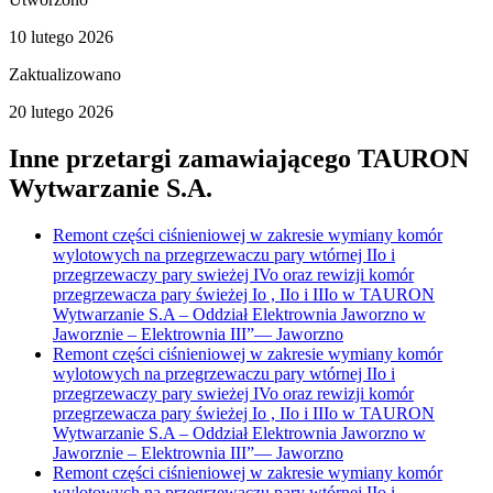
10 lutego 2026
Zaktualizowano
20 lutego 2026
Inne przetargi zamawiającego
TAURON
Wytwarzanie S.A.
Remont części ciśnieniowej w zakresie wymiany komór
wylotowych na przegrzewaczu pary wtórnej IIo i
przegrzewaczy pary swieżej IVo oraz rewizji komór
przegrzewacza pary świeżej Io , IIo i IIIo w TAURON
Wytwarzanie S.A – Oddział Elektrownia Jaworzno w
Jaworznie – Elektrownia III”
—
Jaworzno
Remont części ciśnieniowej w zakresie wymiany komór
wylotowych na przegrzewaczu pary wtórnej IIo i
przegrzewaczy pary swieżej IVo oraz rewizji komór
przegrzewacza pary świeżej Io , IIo i IIIo w TAURON
Wytwarzanie S.A – Oddział Elektrownia Jaworzno w
Jaworznie – Elektrownia III”
—
Jaworzno
Remont części ciśnieniowej w zakresie wymiany komór
wylotowych na przegrzewaczu pary wtórnej IIo i