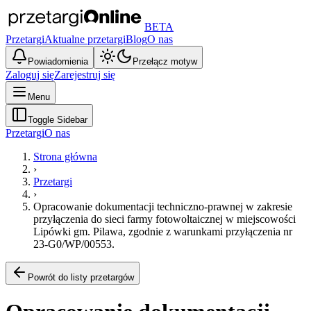
BETA
Przetargi
Aktualne przetargi
Blog
O nas
Powiadomienia
Przełącz motyw
Zaloguj się
Zarejestruj się
Menu
Toggle Sidebar
Przetargi
O nas
Strona główna
›
Przetargi
›
Opracowanie dokumentacji techniczno-prawnej w zakresie
przyłączenia do sieci farmy fotowoltaicznej w miejscowości
Lipówki gm. Pilawa, zgodnie z warunkami przyłączenia nr
23-G0/WP/00553.
Powrót do listy przetargów