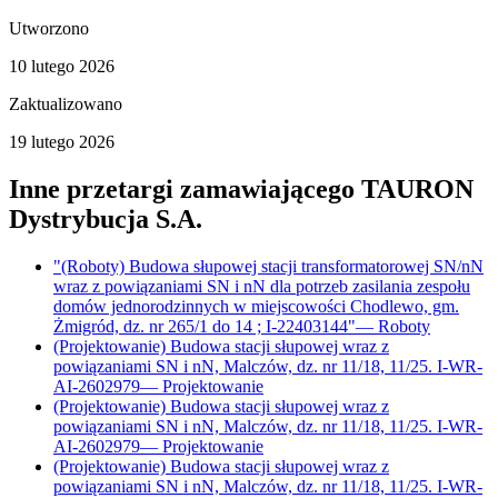
Utworzono
10 lutego 2026
Zaktualizowano
19 lutego 2026
Inne przetargi zamawiającego
TAURON
Dystrybucja S.A.
"(Roboty) Budowa słupowej stacji transformatorowej SN/nN
wraz z powiązaniami SN i nN dla potrzeb zasilania zespołu
domów jednorodzinnych w miejscowości Chodlewo, gm.
Żmigród, dz. nr 265/1 do 14 ; I-22403144"
—
Roboty
(Projektowanie) Budowa stacji słupowej wraz z
powiązaniami SN i nN, Malczów, dz. nr 11/18, 11/25. I-WR-
AI-2602979
—
Projektowanie
(Projektowanie) Budowa stacji słupowej wraz z
powiązaniami SN i nN, Malczów, dz. nr 11/18, 11/25. I-WR-
AI-2602979
—
Projektowanie
(Projektowanie) Budowa stacji słupowej wraz z
powiązaniami SN i nN, Malczów, dz. nr 11/18, 11/25. I-WR-