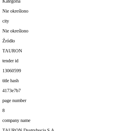
Kategoria
Nie określono
city
Nie określono
Źródło
TAURON
tender id
13060599
title hash
4173e7b7
page number
8
company name
TAURON Dystrybucja S.A.