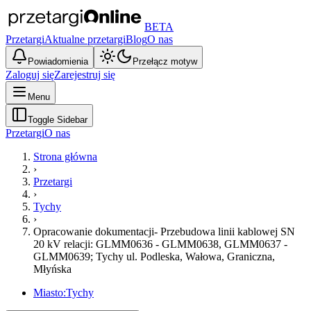
BETA
Przetargi
Aktualne przetargi
Blog
O nas
Powiadomienia
Przełącz motyw
Zaloguj się
Zarejestruj się
Menu
Toggle Sidebar
Przetargi
O nas
Strona główna
›
Przetargi
›
Tychy
›
Opracowanie dokumentacji- Przebudowa linii kablowej SN
20 kV relacji: GLMM0636 - GLMM0638, GLMM0637 -
GLMM0639; Tychy ul. Podleska, Wałowa, Graniczna,
Młyńska
Miasto:
Tychy