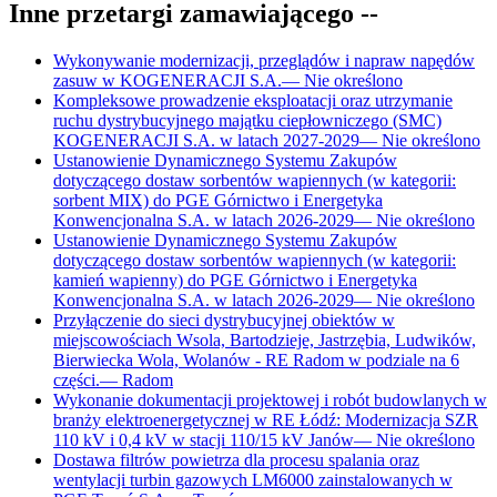
Inne przetargi zamawiającego
--
Wykonywanie modernizacji, przeglądów i napraw napędów
zasuw w KOGENERACJI S.A.
—
Nie określono
Kompleksowe prowadzenie eksploatacji oraz utrzymanie
ruchu dystrybucyjnego majątku ciepłowniczego (SMC)
KOGENERACJI S.A. w latach 2027-2029
—
Nie określono
Ustanowienie Dynamicznego Systemu Zakupów
dotyczącego dostaw sorbentów wapiennych (w kategorii:
sorbent MIX) do PGE Górnictwo i Energetyka
Konwencjonalna S.A. w latach 2026-2029
—
Nie określono
Ustanowienie Dynamicznego Systemu Zakupów
dotyczącego dostaw sorbentów wapiennych (w kategorii:
kamień wapienny) do PGE Górnictwo i Energetyka
Konwencjonalna S.A. w latach 2026-2029
—
Nie określono
Przyłączenie do sieci dystrybucyjnej obiektów w
miejscowościach Wsola, Bartodzieje, Jastrzębia, Ludwików,
Bierwiecka Wola, Wolanów - RE Radom w podziale na 6
części.
—
Radom
Wykonanie dokumentacji projektowej i robót budowlanych w
branży elektroenergetycznej w RE Łódź: Modernizacja SZR
110 kV i 0,4 kV w stacji 110/15 kV Janów
—
Nie określono
Dostawa filtrów powietrza dla procesu spalania oraz
wentylacji turbin gazowych LM6000 zainstalowanych w