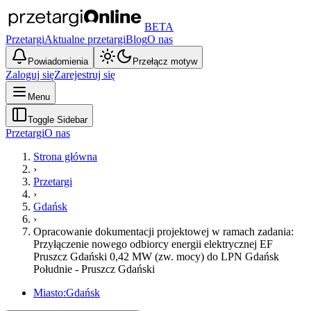
BETA
Przetargi
Aktualne przetargi
Blog
O nas
Powiadomienia
Przełącz motyw
Zaloguj się
Zarejestruj się
Menu
Toggle Sidebar
Przetargi
O nas
Strona główna
›
Przetargi
›
Gdańsk
›
Opracowanie dokumentacji projektowej w ramach zadania:
Przyłączenie nowego odbiorcy energii elektrycznej EF
Pruszcz Gdański 0,42 MW (zw. mocy) do LPN Gdańsk
Południe - Pruszcz Gdański
Miasto:
Gdańsk