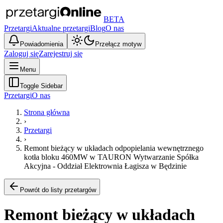
BETA
Przetargi
Aktualne przetargi
Blog
O nas
Powiadomienia
Przełącz motyw
Zaloguj się
Zarejestruj się
Menu
Toggle Sidebar
Przetargi
O nas
Strona główna
›
Przetargi
›
Remont bieżący w układach odpopielania wewnętrznego
kotła bloku 460MW w TAURON Wytwarzanie Spółka
Akcyjna - Oddział Elektrownia Łagisza w Będzinie
Powrót do listy przetargów
Remont bieżący w układach