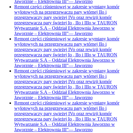
Jaworznie – Elektrownia III”
—
Jaworzno
Remont części ciśnieniowej w zakresie wymiany komór
wylotowych na przegrzewaczu pary wtórnej IIo i
przegrzewaczy pary swieżej IVo oraz rewizji komór
przegrzewacza pary świeżej Io , IIo i IIIo w TAURON
Wytwarzanie S.A – Oddział Elektrownia Jaworzno w
Jaworznie – Elektrownia III”
—
Jaworzno
Remont części ciśnieniowej w zakresie wymiany komór
wylotowych na przegrzewaczu pary wtórnej IIo i
przegrzewaczy pary swieżej IVo oraz rewizji komór
przegrzewacza pary świeżej Io , IIo i IIIo w TAURON
Wytwarzanie S.A – Oddział Elektrownia Jaworzno w
Jaworznie – Elektrownia III”
—
Jaworzno
Remont części ciśnieniowej w zakresie wymiany komór
wylotowych na przegrzewaczu pary wtórnej IIo i
przegrzewaczy pary swieżej IVo oraz rewizji komór
przegrzewacza pary świeżej Io , IIo i IIIo w TAURON
Wytwarzanie S.A – Oddział Elektrownia Jaworzno w
Jaworznie – Elektrownia III”
—
Jaworzno
Remont części ciśnieniowej w zakresie wymiany komór
wylotowych na przegrzewaczu pary wtórnej IIo i
przegrzewaczy pary swieżej IVo oraz rewizji komór
przegrzewacza pary świeżej Io , IIo i IIIo w TAURON
Wytwarzanie S.A – Oddział Elektrownia Jaworzno w
Jaworznie – Elektrownia III”
—
Jaworzno