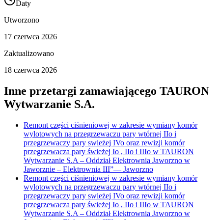
Daty
Utworzono
17 czerwca 2026
Zaktualizowano
18 czerwca 2026
Inne przetargi zamawiającego
TAURON
Wytwarzanie S.A.
Remont części ciśnieniowej w zakresie wymiany komór
wylotowych na przegrzewaczu pary wtórnej IIo i
przegrzewaczy pary swieżej IVo oraz rewizji komór
przegrzewacza pary świeżej Io , IIo i IIIo w TAURON
Wytwarzanie S.A – Oddział Elektrownia Jaworzno w
Jaworznie – Elektrownia III”
—
Jaworzno
Remont części ciśnieniowej w zakresie wymiany komór
wylotowych na przegrzewaczu pary wtórnej IIo i
przegrzewaczy pary swieżej IVo oraz rewizji komór
przegrzewacza pary świeżej Io , IIo i IIIo w TAURON
Wytwarzanie S.A – Oddział Elektrownia Jaworzno w