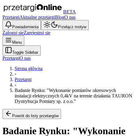
BETA
Przetargi
Aktualne przetargi
Blog
O nas
Powiadomienia
Przełącz motyw
Zaloguj się
Zarejestruj się
Menu
Toggle Sidebar
Przetargi
O nas
Strona główna
›
Przetargi
›
Badanie Rynku: "Wykonanie pomiarów okresowych
instalacji elektrycznych 0,4kV na terenie działania TAURON
Dystrybucja Pomiary sp. z o.o.”
Powrót do listy przetargów
Badanie Rynku: "Wykonanie