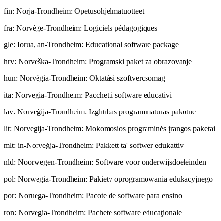
fin
:
Norja-Trondheim: Opetusohjelmatuotteet
fra
:
Norvège-Trondheim: Logiciels pédagogiques
gle
:
Iorua, an-Trondheim: Educational software package
hrv
:
Norveška-Trondheim: Programski paket za obrazovanje
hun
:
Norvégia-Trondheim: Oktatási szoftvercsomag
ita
:
Norvegia-Trondheim: Pacchetti software educativi
lav
:
Norvēģija-Trondheim: Izglītības programmatūras pakotne
lit
:
Norvegija-Trondheim: Mokomosios programinės įrangos paketai
mlt
:
in-Norveġja-Trondheim: Pakkett ta' softwer edukattiv
nld
:
Noorwegen-Trondheim: Software voor onderwijsdoeleinden
pol
:
Norwegia-Trondheim: Pakiety oprogramowania edukacyjnego
por
:
Noruega-Trondheim: Pacote de software para ensino
ron
:
Norvegia-Trondheim: Pachete software educaţionale