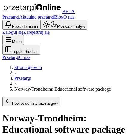
BETA
Przetargi
Aktualne przetargi
Blog
O nas
Powiadomienia
Przełącz motyw
Zaloguj się
Zarejestruj się
Menu
Toggle Sidebar
Przetargi
O nas
Strona główna
›
Przetargi
›
Norway-Trondheim: Educational software package
Powrót do listy przetargów
Norway-Trondheim:
Educational software package