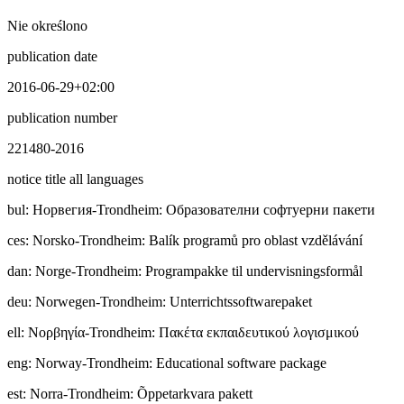
Nie określono
publication date
2016-06-29+02:00
publication number
221480-2016
notice title all languages
bul
:
Норвегия-Trondheim: Образователни софтуерни пакети
ces
:
Norsko-Trondheim: Balík programů pro oblast vzdělávání
dan
:
Norge-Trondheim: Programpakke til undervisningsformål
deu
:
Norwegen-Trondheim: Unterrichtssoftwarepaket
ell
:
Νορβηγία-Trondheim: Πακέτα εκπαιδευτικού λογισμικού
eng
:
Norway-Trondheim: Educational software package
est
:
Norra-Trondheim: Õppetarkvara pakett