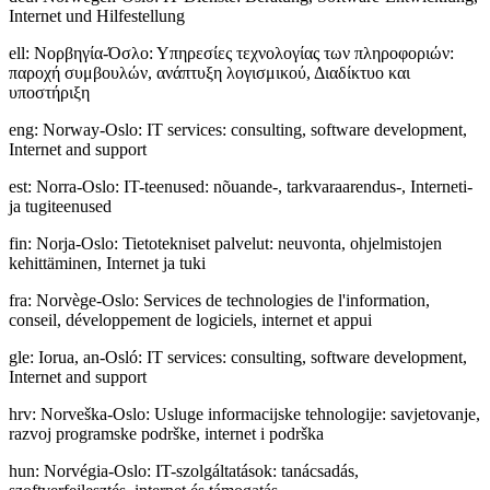
Internet und Hilfestellung
ell
:
Νορβηγία-Όσλο: Υπηρεσίες τεχνολογίας των πληροφοριών:
παροχή συμβουλών, ανάπτυξη λογισμικού, Διαδίκτυο και
υποστήριξη
eng
:
Norway-Oslo: IT services: consulting, software development,
Internet and support
est
:
Norra-Oslo: IT-teenused: nõuande-, tarkvaraarendus-, Interneti-
ja tugiteenused
fin
:
Norja-Oslo: Tietotekniset palvelut: neuvonta, ohjelmistojen
kehittäminen, Internet ja tuki
fra
:
Norvège-Oslo: Services de technologies de l'information,
conseil, développement de logiciels, internet et appui
gle
:
Iorua, an-Osló: IT services: consulting, software development,
Internet and support
hrv
:
Norveška-Oslo: Usluge informacijske tehnologije: savjetovanje,
razvoj programske podrške, internet i podrška
hun
:
Norvégia-Oslo: IT-szolgáltatások: tanácsadás,