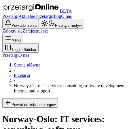
BETA
Przetargi
Aktualne przetargi
Blog
O nas
Powiadomienia
Przełącz motyw
Zaloguj się
Zarejestruj się
Menu
Toggle Sidebar
Przetargi
O nas
Strona główna
›
Przetargi
›
Norway-Oslo: IT services: consulting, software development,
Internet and support
Powrót do listy przetargów
Norway-Oslo: IT services: