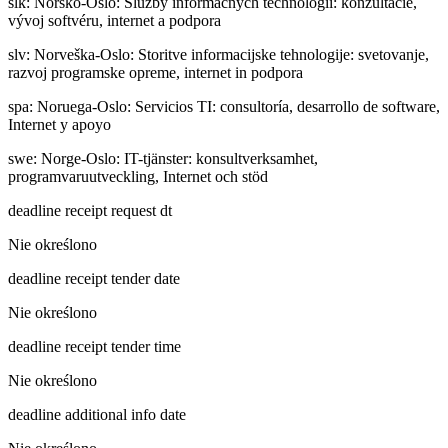
slk
:
Nórsko-Oslo: Služby informačných technológií: konzultácie,
vývoj softvéru, internet a podpora
slv
:
Norveška-Oslo: Storitve informacijske tehnologije: svetovanje,
razvoj programske opreme, internet in podpora
spa
:
Noruega-Oslo: Servicios TI: consultoría, desarrollo de software,
Internet y apoyo
swe
:
Norge-Oslo: IT-tjänster: konsultverksamhet,
programvaruutveckling, Internet och stöd
deadline receipt request dt
Nie określono
deadline receipt tender date
Nie określono
deadline receipt tender time
Nie określono
deadline additional info date