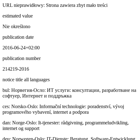
URL nieprawidłowy: Strona zawiera zbyt mało treści
estimated value
Nie określono
publication date
2016-06-24+02:00
publication number
214219-2016
notice title all languages
bul
:
Норвегия-Осло: ИТ услуги: консултации, разработване на
софтуер, Интернет и поддръжка
ces
:
Norsko-Oslo: Informační technologie: poradenství, vývoj
programového vybavení, internet a podpora
dan
:
Norge-Oslo: It-tjenester: rådgivning, programmeludvikling,
internet og support
deu
:
Norwegen-Oslo: IT-Dienste: Beratung, Software-Entwicklung,