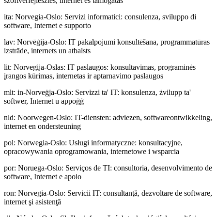
szoftverfejlesztés, internet és támogatás
ita
:
Norvegia-Oslo: Servizi informatici: consulenza, sviluppo di
software, Internet e supporto
lav
:
Norvēģija-Oslo: IT pakalpojumi konsultēšana, programmatūras
izstrāde, internets un atbalsts
lit
:
Norvegija-Oslas: IT paslaugos: konsultavimas, programinės
įrangos kūrimas, internetas ir aptarnavimo paslaugos
mlt
:
in-Norveġja-Oslo: Servizzi ta' IT: konsulenza, żvilupp ta'
softwer, Internet u appoġġ
nld
:
Noorwegen-Oslo: IT-diensten: adviezen, softwareontwikkeling,
internet en ondersteuning
pol
:
Norwegia-Oslo: Usługi informatyczne: konsultacyjne,
opracowywania oprogramowania, internetowe i wsparcia
por
:
Noruega-Oslo: Serviços de TI: consultoria, desenvolvimento de
software, Internet e apoio
ron
:
Norvegia-Oslo: Servicii IT: consultanţă, dezvoltare de software,
internet şi asistenţă