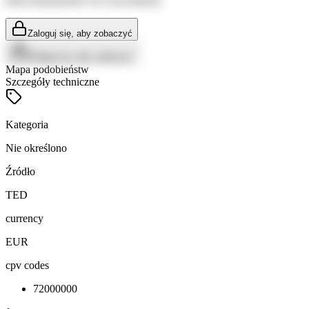
Brak dokumentów do wyświetlenia
Zaloguj się, aby zobaczyć
Zaloguj się, aby zobaczyć
Mapa podobieństw
Szczegóły techniczne
Kategoria
Nie określono
Źródło
TED
currency
EUR
cpv codes
72000000