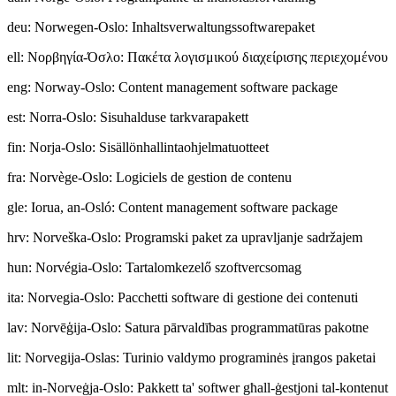
deu
:
Norwegen-Oslo: Inhaltsverwaltungssoftwarepaket
ell
:
Νορβηγία-Όσλο: Πακέτα λογισμικού διαχείρισης περιεχομένου
eng
:
Norway-Oslo: Content management software package
est
:
Norra-Oslo: Sisuhalduse tarkvarapakett
fin
:
Norja-Oslo: Sisällönhallintaohjelmatuotteet
fra
:
Norvège-Oslo: Logiciels de gestion de contenu
gle
:
Iorua, an-Osló: Content management software package
hrv
:
Norveška-Oslo: Programski paket za upravljanje sadržajem
hun
:
Norvégia-Oslo: Tartalomkezelő szoftvercsomag
ita
:
Norvegia-Oslo: Pacchetti software di gestione dei contenuti
lav
:
Norvēģija-Oslo: Satura pārvaldības programmatūras pakotne
lit
:
Norvegija-Oslas: Turinio valdymo programinės įrangos paketai
mlt
:
in-Norveġja-Oslo: Pakkett ta' softwer għall-ġestjoni tal-kontenut