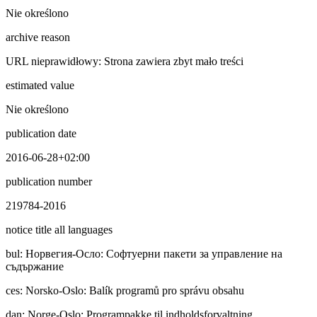
Nie określono
archive reason
URL nieprawidłowy: Strona zawiera zbyt mało treści
estimated value
Nie określono
publication date
2016-06-28+02:00
publication number
219784-2016
notice title all languages
bul
:
Норвегия-Осло: Софтуерни пакети за управление на
съдържание
ces
:
Norsko-Oslo: Balík programů pro správu obsahu
dan
:
Norge-Oslo: Programpakke til indholdsforvaltning