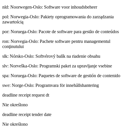
nld
:
Noorwegen-Oslo: Software voor inhoudsbeheer
pol
:
Norwegia-Oslo: Pakiety oprogramowania do zarządzania
zawartością
por
:
Noruega-Oslo: Pacote de software para gestão de conteúdos
ron
:
Norvegia-Oslo: Pachete software pentru managementul
conţinutului
slk
:
Nórsko-Oslo: Softvérový balík na riadenie obsahu
slv
:
Norveška-Oslo: Programski paket za upravljanje vsebine
spa
:
Noruega-Oslo: Paquetes de software de gestión de contenido
swe
:
Norge-Oslo: Programvara för innehållshantering
deadline receipt request dt
Nie określono
deadline receipt tender date
Nie określono