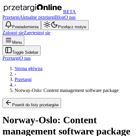
BETA
Przetargi
Aktualne przetargi
Blog
O nas
Powiadomienia
Przełącz motyw
Zaloguj się
Zarejestruj się
Menu
Toggle Sidebar
Przetargi
O nas
Strona główna
›
Przetargi
›
Norway-Oslo: Content management software package
Powrót do listy przetargów
Norway-Oslo: Content
management software package