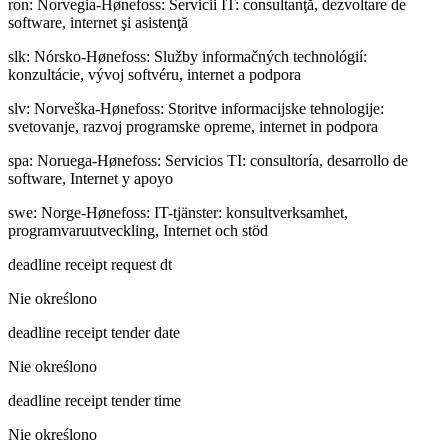
ron
:
Norvegia-Hønefoss: Servicii IT: consultanţă, dezvoltare de
software, internet şi asistenţă
slk
:
Nórsko-Hønefoss: Služby informačných technológií:
konzultácie, vývoj softvéru, internet a podpora
slv
:
Norveška-Hønefoss: Storitve informacijske tehnologije:
svetovanje, razvoj programske opreme, internet in podpora
spa
:
Noruega-Hønefoss: Servicios TI: consultoría, desarrollo de
software, Internet y apoyo
swe
:
Norge-Hønefoss: IT-tjänster: konsultverksamhet,
programvaruutveckling, Internet och stöd
deadline receipt request dt
Nie określono
deadline receipt tender date
Nie określono
deadline receipt tender time
Nie określono