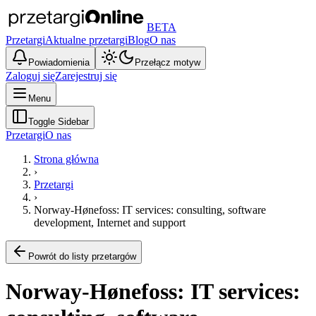
BETA
Przetargi
Aktualne przetargi
Blog
O nas
Powiadomienia
Przełącz motyw
Zaloguj się
Zarejestruj się
Menu
Toggle Sidebar
Przetargi
O nas
Strona główna
›
Przetargi
›
Norway-Hønefoss: IT services: consulting, software
development, Internet and support
Powrót do listy przetargów
Norway-Hønefoss: IT services: