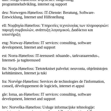
programmeludvikling, internet og support
deu
:
Norwegen-Hønefoss: IT-Dienste: Beratung, Software-
Entwicklung, Internet und Hilfestellung
ell
:
Νορβηγία-Hønefoss: Υπηρεσίες τεχνολογίας των πληροφοριών:
παροχή συμβουλών, ανάπτυξη λογισμικού, Διαδίκτυο και
υποστήριξη
eng
:
Norway-Hønefoss: IT services: consulting, software
development, Internet and support
est
:
Norra-Hønefoss: IT-teenused: nõuande-, tarkvaraarendus-,
Interneti- ja tugiteenused
fin
:
Norja-Hønefoss: Tietotekniset palvelut: neuvonta, ohjelmistojen
kehittäminen, Internet ja tuki
fra
:
Norvège-Hønefoss: Services de technologies de l'information,
conseil, développement de logiciels, internet et appui
gle
:
Iorua, an-Hønefoss: IT services: consulting, software
development, Internet and support
hrv
:
Norveška-Hønefoss: Usluge informacijske tehnologije: