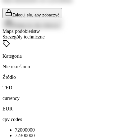
Brak dokumentów do wyświetlenia
Zaloguj się, aby zobaczyć
Zaloguj się, aby zobaczyć
Mapa podobieństw
Szczegóły techniczne
Kategoria
Nie określono
Źródło
TED
currency
EUR
cpv codes
72000000
72300000