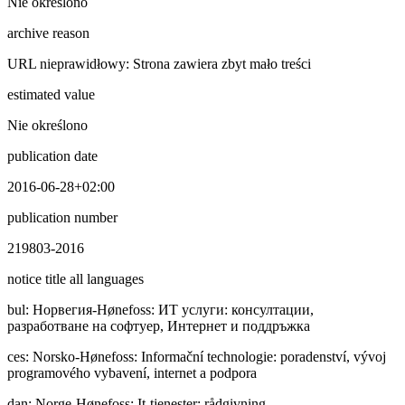
Nie określono
archive reason
URL nieprawidłowy: Strona zawiera zbyt mało treści
estimated value
Nie określono
publication date
2016-06-28+02:00
publication number
219803-2016
notice title all languages
bul
:
Норвегия-Hønefoss: ИТ услуги: консултации,
разработване на софтуер, Интернет и поддръжка
ces
:
Norsko-Hønefoss: Informační technologie: poradenství, vývoj
programového vybavení, internet a podpora
dan
:
Norge-Hønefoss: It-tjenester: rådgivning,