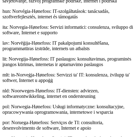
savjetovanje, razvoj programske podrške, internet i podrška
hun
:
Norvégia-Hønefoss: IT-szolgáltatások: tanácsadás,
szoftverfejlesztés, internet és támogatás
ita
:
Norvegia-Hønefoss: Servizi informatici: consulenza, sviluppo di
software, Internet e supporto
lav
:
Norvēģija-Hønefoss: IT pakalpojumi konsultēšana,
programmatūras izstrāde, internets un atbalsts
lit
:
Norvegija-Hønefoss: IT paslaugos: konsultavimas, programinės
įrangos kūrimas, internetas ir aptarnavimo paslaugos
mlt
:
in-Norveġja-Hønefoss: Servizzi ta' IT: konsulenza, żvilupp ta'
softwer, Internet u appoġġ
nld
:
Noorwegen-Hønefoss: IT-diensten: adviezen,
softwareontwikkeling, internet en ondersteuning
pol
:
Norwegia-Hønefoss: Usługi informatyczne: konsultacyjne,
opracowywania oprogramowania, internetowe i wsparcia
por
:
Noruega-Hønefoss: Serviços de TI: consultoria,
desenvolvimento de software, Internet e apoio