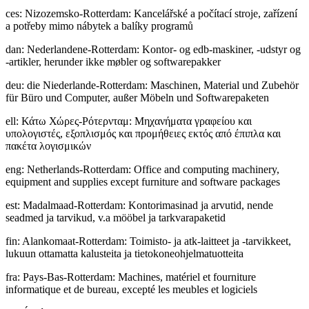
ces
:
Nizozemsko-Rotterdam: Kancelářské a počítací stroje, zařízení
a potřeby mimo nábytek a balíky programů
dan
:
Nederlandene-Rotterdam: Kontor- og edb-maskiner, -udstyr og
-artikler, herunder ikke møbler og softwarepakker
deu
:
die Niederlande-Rotterdam: Maschinen, Material und Zubehör
für Büro und Computer, außer Möbeln und Softwarepaketen
ell
:
Κάτω Χώρες-Ρότερνταμ: Μηχανήματα γραφείου και
υπολογιστές, εξοπλισμός και προμήθειες εκτός από έπιπλα και
πακέτα λογισμικών
eng
:
Netherlands-Rotterdam: Office and computing machinery,
equipment and supplies except furniture and software packages
est
:
Madalmaad-Rotterdam: Kontorimasinad ja arvutid, nende
seadmed ja tarvikud, v.a mööbel ja tarkvarapaketid
fin
:
Alankomaat-Rotterdam: Toimisto- ja atk-laitteet ja -tarvikkeet,
lukuun ottamatta kalusteita ja tietokoneohjelmatuotteita
fra
:
Pays-Bas-Rotterdam: Machines, matériel et fourniture
informatique et de bureau, excepté les meubles et logiciels