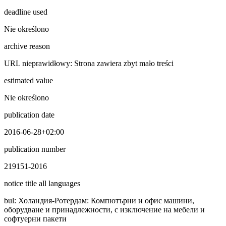
deadline used
Nie określono
archive reason
URL nieprawidłowy: Strona zawiera zbyt mało treści
estimated value
Nie określono
publication date
2016-06-28+02:00
publication number
219151-2016
notice title all languages
bul
:
Холандия-Ротердам: Компютърни и офис машини,
оборудване и принадлежности, с изключение на мебели и
софтуерни пакети