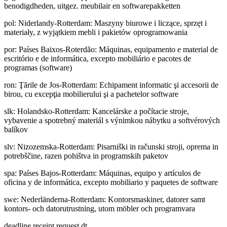
benodigdheden, uitgez. meubilair en softwarepakketten
pol
:
Niderlandy-Rotterdam: Maszyny biurowe i liczące, sprzęt i
materiały, z wyjątkiem mebli i pakietów oprogramowania
por
:
Países Baixos-Roterdão: Máquinas, equipamento e material de
escritório e de informática, excepto mobiliário e pacotes de
programas (software)
ron
:
Ţările de Jos-Rotterdam: Echipament informatic şi accesorii de
birou, cu excepţia mobilierului şi a pachetelor software
slk
:
Holandsko-Rotterdam: Kancelárske a počítacie stroje,
vybavenie a spotrebný materiál s výnimkou nábytku a softvérových
balíkov
slv
:
Nizozemska-Rotterdam: Pisarniški in računski stroji, oprema in
potrebščine, razen pohištva in programskih paketov
spa
:
Países Bajos-Rotterdam: Máquinas, equipo y artículos de
oficina y de informática, excepto mobiliario y paquetes de software
swe
:
Nederländerna-Rotterdam: Kontorsmaskiner, datorer samt
kontors- och datorutrustning, utom möbler och programvara
deadline receipt request dt