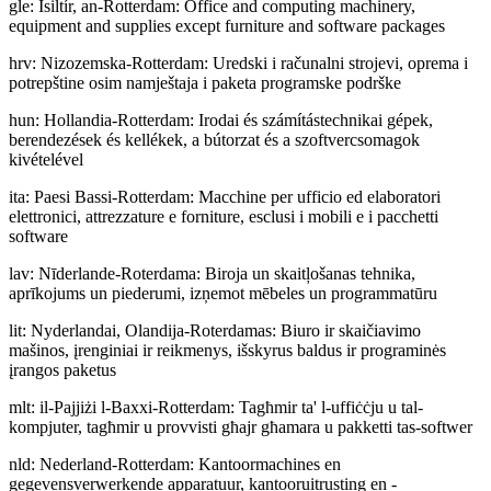
gle
:
Ísiltír, an-Rotterdam: Office and computing machinery,
equipment and supplies except furniture and software packages
hrv
:
Nizozemska-Rotterdam: Uredski i računalni strojevi, oprema i
potrepštine osim namještaja i paketa programske podrške
hun
:
Hollandia-Rotterdam: Irodai és számítástechnikai gépek,
berendezések és kellékek, a bútorzat és a szoftvercsomagok
kivételével
ita
:
Paesi Bassi-Rotterdam: Macchine per ufficio ed elaboratori
elettronici, attrezzature e forniture, esclusi i mobili e i pacchetti
software
lav
:
Nīderlande-Roterdama: Biroja un skaitļošanas tehnika,
aprīkojums un piederumi, izņemot mēbeles un programmatūru
lit
:
Nyderlandai, Olandija-Roterdamas: Biuro ir skaičiavimo
mašinos, įrenginiai ir reikmenys, išskyrus baldus ir programinės
įrangos paketus
mlt
:
il-Pajjiżi l-Baxxi-Rotterdam: Tagħmir ta' l-uffiċċju u tal-
kompjuter, tagħmir u provvisti għajr għamara u pakketti tas-softwer
nld
:
Nederland-Rotterdam: Kantoormachines en
gegevensverwerkende apparatuur, kantooruitrusting en -