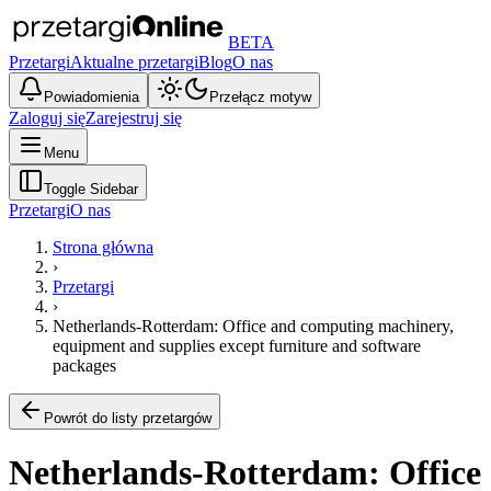
BETA
Przetargi
Aktualne przetargi
Blog
O nas
Powiadomienia
Przełącz motyw
Zaloguj się
Zarejestruj się
Menu
Toggle Sidebar
Przetargi
O nas
Strona główna
›
Przetargi
›
Netherlands-Rotterdam: Office and computing machinery,
equipment and supplies except furniture and software
packages
Powrót do listy przetargów
Netherlands-Rotterdam: Office