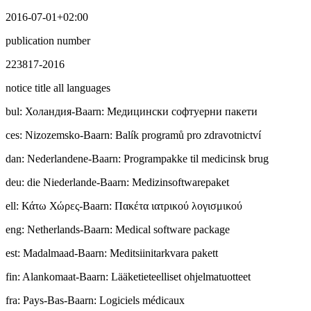
2016-07-01+02:00
publication number
223817-2016
notice title all languages
bul
:
Холандия-Baarn: Медицински софтуерни пакети
ces
:
Nizozemsko-Baarn: Balík programů pro zdravotnictví
dan
:
Nederlandene-Baarn: Programpakke til medicinsk brug
deu
:
die Niederlande-Baarn: Medizinsoftwarepaket
ell
:
Κάτω Χώρες-Baarn: Πακέτα ιατρικού λογισμικού
eng
:
Netherlands-Baarn: Medical software package
est
:
Madalmaad-Baarn: Meditsiinitarkvara pakett
fin
:
Alankomaat-Baarn: Lääketieteelliset ohjelmatuotteet
fra
:
Pays-Bas-Baarn: Logiciels médicaux