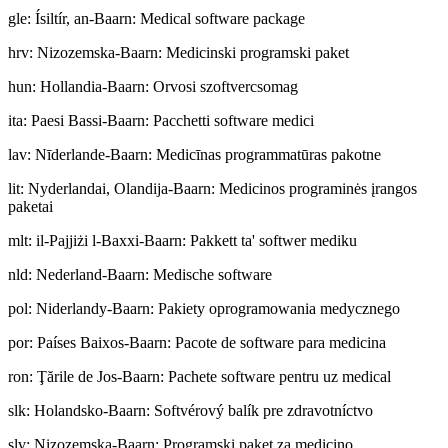
gle
:
Ísiltír, an-Baarn: Medical software package
hrv
:
Nizozemska-Baarn: Medicinski programski paket
hun
:
Hollandia-Baarn: Orvosi szoftvercsomag
ita
:
Paesi Bassi-Baarn: Pacchetti software medici
lav
:
Nīderlande-Baarn: Medicīnas programmatūras pakotne
lit
:
Nyderlandai, Olandija-Baarn: Medicinos programinės įrangos
paketai
mlt
:
il-Pajjiżi l-Baxxi-Baarn: Pakkett ta' softwer mediku
nld
:
Nederland-Baarn: Medische software
pol
:
Niderlandy-Baarn: Pakiety oprogramowania medycznego
por
:
Países Baixos-Baarn: Pacote de software para medicina
ron
:
Ţările de Jos-Baarn: Pachete software pentru uz medical
slk
:
Holandsko-Baarn: Softvérový balík pre zdravotníctvo
slv
:
Nizozemska-Baarn: Programski paket za medicino