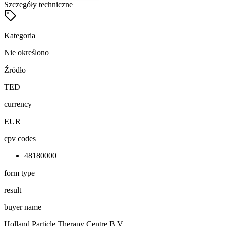
Szczegóły techniczne
Kategoria
Nie określono
Źródło
TED
currency
EUR
cpv codes
48180000
form type
result
buyer name
Holland Particle Therapy Centre B.V