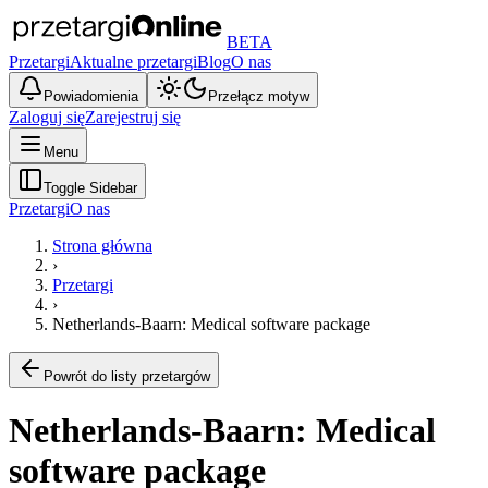
BETA
Przetargi
Aktualne przetargi
Blog
O nas
Powiadomienia
Przełącz motyw
Zaloguj się
Zarejestruj się
Menu
Toggle Sidebar
Przetargi
O nas
Strona główna
›
Przetargi
›
Netherlands-Baarn: Medical software package
Powrót do listy przetargów
Netherlands-Baarn: Medical
software package