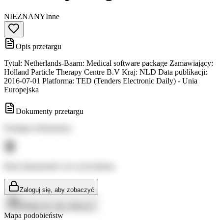
NIEZNANY
Inne
Opis przetargu
Tytuł: Netherlands-Baarn: Medical software package Zamawiający:
Holland Particle Therapy Centre B.V Kraj: NLD Data publikacji:
2016-07-01 Platforma: TED (Tenders Electronic Daily) - Unia
Europejska
Dokumenty przetargu
Dostępne dokumenty:
Brak dokumentów do wyświetlenia
Zaloguj się, aby zobaczyć
Zaloguj się, aby zobaczyć
Mapa podobieństw