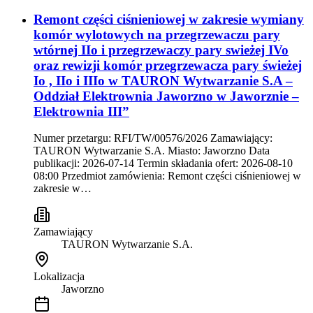
Remont części ciśnieniowej w zakresie wymiany
komór wylotowych na przegrzewaczu pary
wtórnej IIo i przegrzewaczy pary swieżej IVo
oraz rewizji komór przegrzewacza pary świeżej
Io , IIo i IIIo w TAURON Wytwarzanie S.A –
Oddział Elektrownia Jaworzno w Jaworznie –
Elektrownia III”
Numer przetargu: RFI/TW/00576/2026 Zamawiający:
TAURON Wytwarzanie S.A. Miasto: Jaworzno Data
publikacji: 2026-07-14 Termin składania ofert: 2026-08-10
08:00 Przedmiot zamówienia: Remont części ciśnieniowej w
zakresie w…
Zamawiający
TAURON Wytwarzanie S.A.
Lokalizacja
Jaworzno