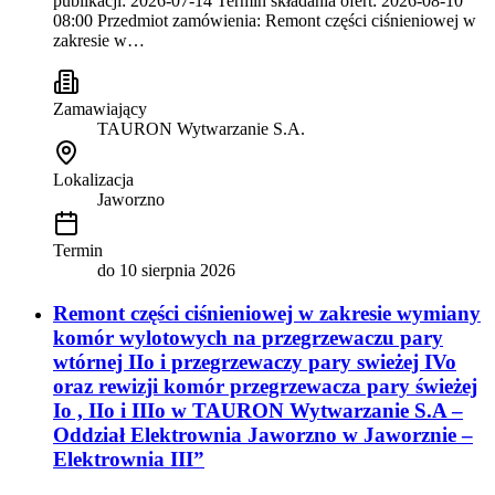
publikacji: 2026-07-14 Termin składania ofert: 2026-08-10
08:00 Przedmiot zamówienia: Remont części ciśnieniowej w
zakresie w…
Zamawiający
TAURON Wytwarzanie S.A.
Lokalizacja
Jaworzno
Termin
do
10 sierpnia 2026
Remont części ciśnieniowej w zakresie wymiany
komór wylotowych na przegrzewaczu pary
wtórnej IIo i przegrzewaczy pary swieżej IVo
oraz rewizji komór przegrzewacza pary świeżej
Io , IIo i IIIo w TAURON Wytwarzanie S.A –
Oddział Elektrownia Jaworzno w Jaworznie –
Elektrownia III”