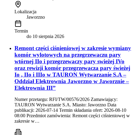
Lokalizacja
Jaworzno
Termin
do
10 sierpnia 2026
Remont części ciśnieniowej w zakresie wymiany
komór wylotowych na przegrzewaczu pary
wtórnej IIo i przegrzewaczy pary swieżej IVo
oraz rewizji komór przegrzewacza pary świeżej
Io , IIo i IIIo w TAURON Wytwarzanie S.A –
Oddział Elektrownia Jaworzno w Jaworznie –
Elektrownia III”
Numer przetargu: RFI/TW/00576/2026 Zamawiający:
TAURON Wytwarzanie S.A. Miasto: Jaworzno Data
publikacji: 2026-07-14 Termin składania ofert: 2026-08-10
08:00 Przedmiot zamówienia: Remont części ciśnieniowej w
zakresie w…