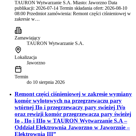
TAURON Wytwarzanie S.A. Miasto: Jaworzno Data
publikacji: 2026-07-14 Termin składania ofert: 2026-08-10
08:00 Przedmiot zamówienia: Remont części ciśnieniowej w
zakresie w…
Zamawiający
TAURON Wytwarzanie S.A.
Lokalizacja
Jaworzno
Termin
do
10 sierpnia 2026
Remont części ciśnieniowej w zakresie wymiany
komór wylotowych na przegrzewaczu pary
wtórnej IIo i przegrzewaczy pary swieżej IVo
oraz rewizji komór przegrzewacza pary świeżej
Io , IIo i IIIo w TAURON Wytwarzanie S.A –
Oddział Elektrownia Jaworzno w Jaworznie –
Elektrownia III”