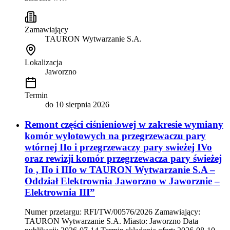
Zamawiający
TAURON Wytwarzanie S.A.
Lokalizacja
Jaworzno
Termin
do
10 sierpnia 2026
Remont części ciśnieniowej w zakresie wymiany
komór wylotowych na przegrzewaczu pary
wtórnej IIo i przegrzewaczy pary swieżej IVo
oraz rewizji komór przegrzewacza pary świeżej
Io , IIo i IIIo w TAURON Wytwarzanie S.A –
Oddział Elektrownia Jaworzno w Jaworznie –
Elektrownia III”
Numer przetargu: RFI/TW/00576/2026 Zamawiający:
TAURON Wytwarzanie S.A. Miasto: Jaworzno Data