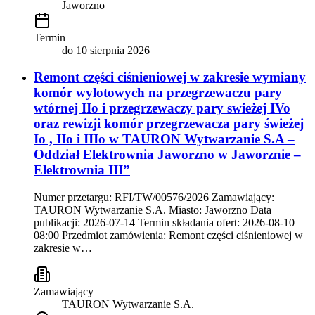
Jaworzno
Termin
do
10 sierpnia 2026
Remont części ciśnieniowej w zakresie wymiany
komór wylotowych na przegrzewaczu pary
wtórnej IIo i przegrzewaczy pary swieżej IVo
oraz rewizji komór przegrzewacza pary świeżej
Io , IIo i IIIo w TAURON Wytwarzanie S.A –
Oddział Elektrownia Jaworzno w Jaworznie –
Elektrownia III”
Numer przetargu: RFI/TW/00576/2026 Zamawiający:
TAURON Wytwarzanie S.A. Miasto: Jaworzno Data
publikacji: 2026-07-14 Termin składania ofert: 2026-08-10
08:00 Przedmiot zamówienia: Remont części ciśnieniowej w
zakresie w…
Zamawiający
TAURON Wytwarzanie S.A.