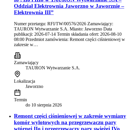
Oddział Elektrownia Jaworzno w Jaworznie –
Elektrownia III”
Numer przetargu: RFI/TW/00576/2026 Zamawiający:
TAURON Wytwarzanie S.A. Miasto: Jaworzno Data
publikacji: 2026-07-14 Termin składania ofert: 2026-08-10
08:00 Przedmiot zamówienia: Remont części ciśnieniowej w
zakresie w…
Zamawiający
TAURON Wytwarzanie S.A.
Lokalizacja
Jaworzno
Termin
do
10 sierpnia 2026
Remont części ciśnieniowej w zakresie wymiany
komór wylotowych na przegrzewaczu pary
wtórnej IIo i przegrzewaczy pary swieżej IVo