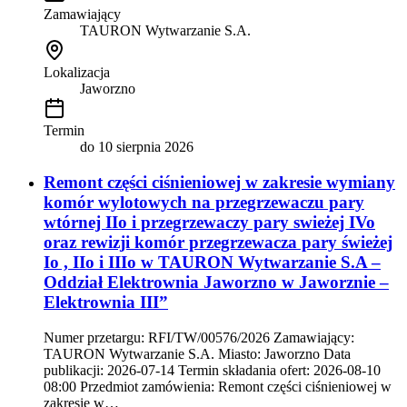
Zamawiający
TAURON Wytwarzanie S.A.
Lokalizacja
Jaworzno
Termin
do
10 sierpnia 2026
Remont części ciśnieniowej w zakresie wymiany
komór wylotowych na przegrzewaczu pary
wtórnej IIo i przegrzewaczy pary swieżej IVo
oraz rewizji komór przegrzewacza pary świeżej
Io , IIo i IIIo w TAURON Wytwarzanie S.A –
Oddział Elektrownia Jaworzno w Jaworznie –
Elektrownia III”
Numer przetargu: RFI/TW/00576/2026 Zamawiający:
TAURON Wytwarzanie S.A. Miasto: Jaworzno Data
publikacji: 2026-07-14 Termin składania ofert: 2026-08-10
08:00 Przedmiot zamówienia: Remont części ciśnieniowej w
zakresie w…