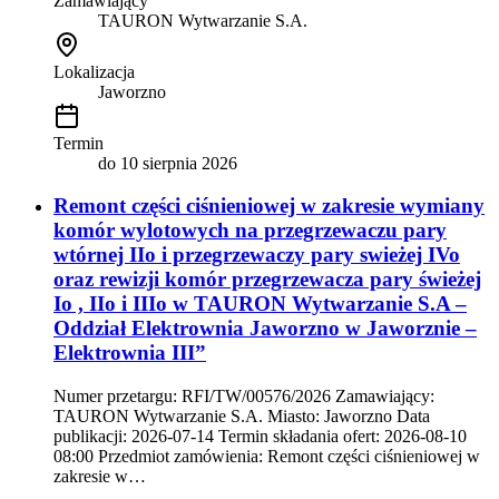
Zamawiający
TAURON Wytwarzanie S.A.
Lokalizacja
Jaworzno
Termin
do
10 sierpnia 2026
Remont części ciśnieniowej w zakresie wymiany
komór wylotowych na przegrzewaczu pary
wtórnej IIo i przegrzewaczy pary swieżej IVo
oraz rewizji komór przegrzewacza pary świeżej
Io , IIo i IIIo w TAURON Wytwarzanie S.A –
Oddział Elektrownia Jaworzno w Jaworznie –
Elektrownia III”
Numer przetargu: RFI/TW/00576/2026 Zamawiający:
TAURON Wytwarzanie S.A. Miasto: Jaworzno Data
publikacji: 2026-07-14 Termin składania ofert: 2026-08-10
08:00 Przedmiot zamówienia: Remont części ciśnieniowej w
zakresie w…