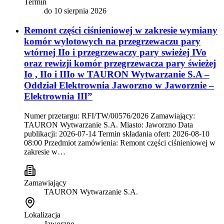
Termin
do
10 sierpnia 2026
Remont części ciśnieniowej w zakresie wymiany
komór wylotowych na przegrzewaczu pary
wtórnej IIo i przegrzewaczy pary swieżej IVo
oraz rewizji komór przegrzewacza pary świeżej
Io , IIo i IIIo w TAURON Wytwarzanie S.A –
Oddział Elektrownia Jaworzno w Jaworznie –
Elektrownia III”
Numer przetargu: RFI/TW/00576/2026 Zamawiający:
TAURON Wytwarzanie S.A. Miasto: Jaworzno Data
publikacji: 2026-07-14 Termin składania ofert: 2026-08-10
08:00 Przedmiot zamówienia: Remont części ciśnieniowej w
zakresie w…
Zamawiający
TAURON Wytwarzanie S.A.
Lokalizacja
Jaworzno