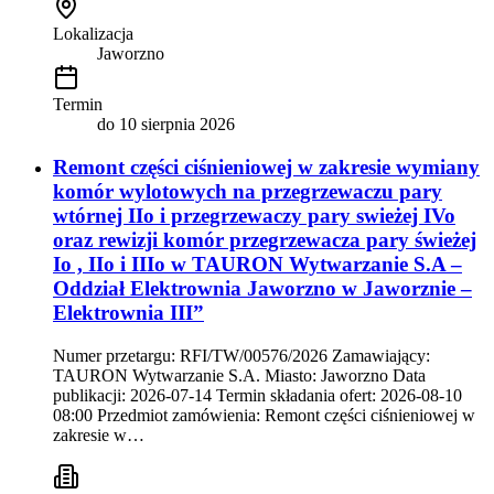
Lokalizacja
Jaworzno
Termin
do
10 sierpnia 2026
Remont części ciśnieniowej w zakresie wymiany
komór wylotowych na przegrzewaczu pary
wtórnej IIo i przegrzewaczy pary swieżej IVo
oraz rewizji komór przegrzewacza pary świeżej
Io , IIo i IIIo w TAURON Wytwarzanie S.A –
Oddział Elektrownia Jaworzno w Jaworznie –
Elektrownia III”
Numer przetargu: RFI/TW/00576/2026 Zamawiający:
TAURON Wytwarzanie S.A. Miasto: Jaworzno Data
publikacji: 2026-07-14 Termin składania ofert: 2026-08-10
08:00 Przedmiot zamówienia: Remont części ciśnieniowej w
zakresie w…