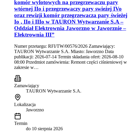
komór wylotowych na przegrzewaczu pary
wtórnej IIo i przegrzewaczy pary swieżej IVo
oraz rewizji komór przegrzewacza pary świeżej
Io , IIo i IIIo w TAURON Wytwarzanie S.A –
Oddział Elektrownia Jaworzno w Jaworznie –
Elektrownia III”
Numer przetargu: RFI/TW/00576/2026 Zamawiający:
TAURON Wytwarzanie S.A. Miasto: Jaworzno Data
publikacji: 2026-07-14 Termin składania ofert: 2026-08-10
08:00 Przedmiot zamówienia: Remont części ciśnieniowej w
zakresie w…
Zamawiający
TAURON Wytwarzanie S.A.
Lokalizacja
Jaworzno
Termin
do
10 sierpnia 2026