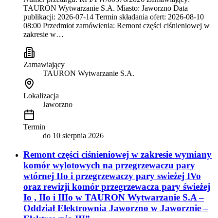
TAURON Wytwarzanie S.A. Miasto: Jaworzno Data
publikacji: 2026-07-14 Termin składania ofert: 2026-08-10
08:00 Przedmiot zamówienia: Remont części ciśnieniowej w
zakresie w…
Zamawiający
TAURON Wytwarzanie S.A.
Lokalizacja
Jaworzno
Termin
do
10 sierpnia 2026
Remont części ciśnieniowej w zakresie wymiany
komór wylotowych na przegrzewaczu pary
wtórnej IIo i przegrzewaczy pary swieżej IVo
oraz rewizji komór przegrzewacza pary świeżej
Io , IIo i IIIo w TAURON Wytwarzanie S.A –
Oddział Elektrownia Jaworzno w Jaworznie –