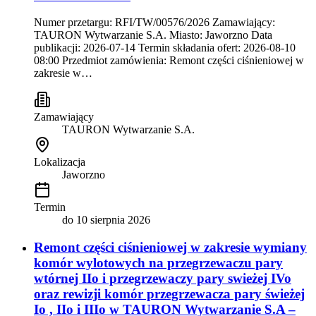
Numer przetargu: RFI/TW/00576/2026 Zamawiający:
TAURON Wytwarzanie S.A. Miasto: Jaworzno Data
publikacji: 2026-07-14 Termin składania ofert: 2026-08-10
08:00 Przedmiot zamówienia: Remont części ciśnieniowej w
zakresie w…
Zamawiający
TAURON Wytwarzanie S.A.
Lokalizacja
Jaworzno
Termin
do
10 sierpnia 2026
Remont części ciśnieniowej w zakresie wymiany
komór wylotowych na przegrzewaczu pary
wtórnej IIo i przegrzewaczy pary swieżej IVo
oraz rewizji komór przegrzewacza pary świeżej
Io , IIo i IIIo w TAURON Wytwarzanie S.A –