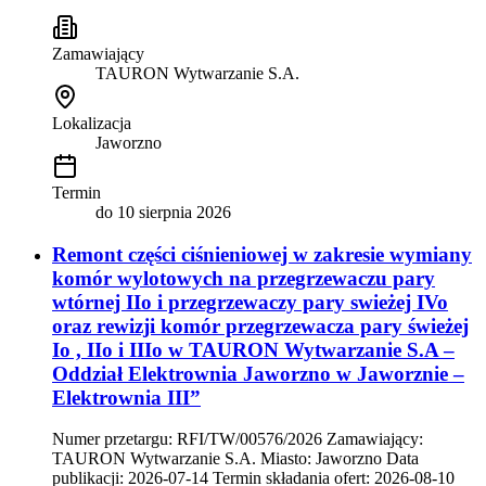
Zamawiający
TAURON Wytwarzanie S.A.
Lokalizacja
Jaworzno
Termin
do
10 sierpnia 2026
Remont części ciśnieniowej w zakresie wymiany
komór wylotowych na przegrzewaczu pary
wtórnej IIo i przegrzewaczy pary swieżej IVo
oraz rewizji komór przegrzewacza pary świeżej
Io , IIo i IIIo w TAURON Wytwarzanie S.A –
Oddział Elektrownia Jaworzno w Jaworznie –
Elektrownia III”
Numer przetargu: RFI/TW/00576/2026 Zamawiający:
TAURON Wytwarzanie S.A. Miasto: Jaworzno Data
publikacji: 2026-07-14 Termin składania ofert: 2026-08-10