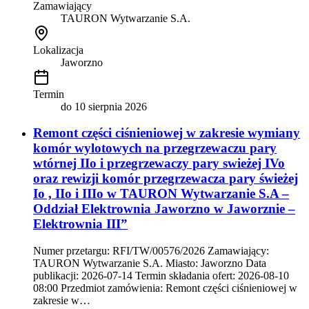
Zamawiający
TAURON Wytwarzanie S.A.
Lokalizacja
Jaworzno
Termin
do
10 sierpnia 2026
Remont części ciśnieniowej w zakresie wymiany
komór wylotowych na przegrzewaczu pary
wtórnej IIo i przegrzewaczy pary swieżej IVo
oraz rewizji komór przegrzewacza pary świeżej
Io , IIo i IIIo w TAURON Wytwarzanie S.A –
Oddział Elektrownia Jaworzno w Jaworznie –
Elektrownia III”
Numer przetargu: RFI/TW/00576/2026 Zamawiający:
TAURON Wytwarzanie S.A. Miasto: Jaworzno Data
publikacji: 2026-07-14 Termin składania ofert: 2026-08-10
08:00 Przedmiot zamówienia: Remont części ciśnieniowej w
zakresie w…