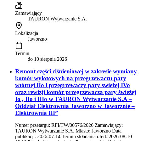
Zamawiający
TAURON Wytwarzanie S.A.
Lokalizacja
Jaworzno
Termin
do
10 sierpnia 2026
Remont części ciśnieniowej w zakresie wymiany
komór wylotowych na przegrzewaczu pary
wtórnej IIo i przegrzewaczy pary swieżej IVo
oraz rewizji komór przegrzewacza pary świeżej
Io , IIo i IIIo w TAURON Wytwarzanie S.A –
Oddział Elektrownia Jaworzno w Jaworznie –
Elektrownia III”
Numer przetargu: RFI/TW/00576/2026 Zamawiający:
TAURON Wytwarzanie S.A. Miasto: Jaworzno Data
publikacji: 2026-07-14 Termin składania ofert: 2026-08-10