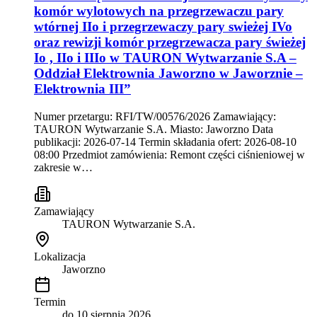
komór wylotowych na przegrzewaczu pary
wtórnej IIo i przegrzewaczy pary swieżej IVo
oraz rewizji komór przegrzewacza pary świeżej
Io , IIo i IIIo w TAURON Wytwarzanie S.A –
Oddział Elektrownia Jaworzno w Jaworznie –
Elektrownia III”
Numer przetargu: RFI/TW/00576/2026 Zamawiający:
TAURON Wytwarzanie S.A. Miasto: Jaworzno Data
publikacji: 2026-07-14 Termin składania ofert: 2026-08-10
08:00 Przedmiot zamówienia: Remont części ciśnieniowej w
zakresie w…
Zamawiający
TAURON Wytwarzanie S.A.
Lokalizacja
Jaworzno
Termin
do
10 sierpnia 2026