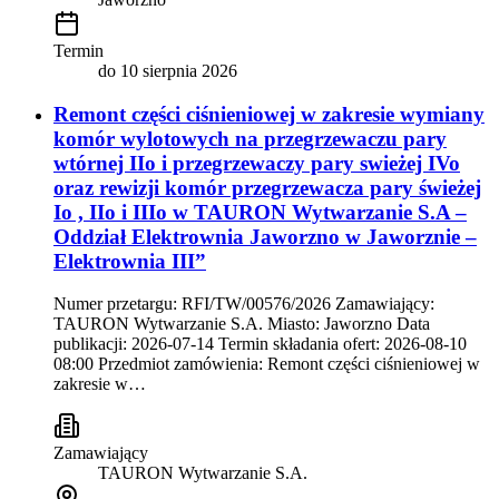
Termin
do
10 sierpnia 2026
Remont części ciśnieniowej w zakresie wymiany
komór wylotowych na przegrzewaczu pary
wtórnej IIo i przegrzewaczy pary swieżej IVo
oraz rewizji komór przegrzewacza pary świeżej
Io , IIo i IIIo w TAURON Wytwarzanie S.A –
Oddział Elektrownia Jaworzno w Jaworznie –
Elektrownia III”
Numer przetargu: RFI/TW/00576/2026 Zamawiający:
TAURON Wytwarzanie S.A. Miasto: Jaworzno Data
publikacji: 2026-07-14 Termin składania ofert: 2026-08-10
08:00 Przedmiot zamówienia: Remont części ciśnieniowej w
zakresie w…
Zamawiający
TAURON Wytwarzanie S.A.