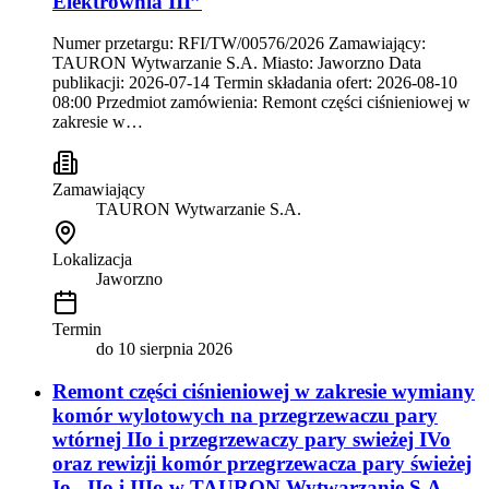
Elektrownia III”
Numer przetargu: RFI/TW/00576/2026 Zamawiający:
TAURON Wytwarzanie S.A. Miasto: Jaworzno Data
publikacji: 2026-07-14 Termin składania ofert: 2026-08-10
08:00 Przedmiot zamówienia: Remont części ciśnieniowej w
zakresie w…
Zamawiający
TAURON Wytwarzanie S.A.
Lokalizacja
Jaworzno
Termin
do
10 sierpnia 2026
Remont części ciśnieniowej w zakresie wymiany
komór wylotowych na przegrzewaczu pary
wtórnej IIo i przegrzewaczy pary swieżej IVo
oraz rewizji komór przegrzewacza pary świeżej
Io , IIo i IIIo w TAURON Wytwarzanie S.A –