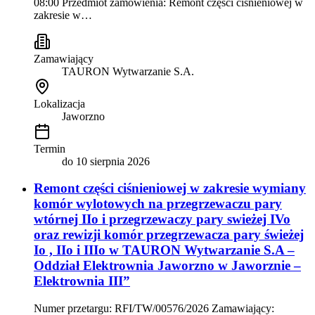
08:00 Przedmiot zamówienia: Remont części ciśnieniowej w
zakresie w…
Zamawiający
TAURON Wytwarzanie S.A.
Lokalizacja
Jaworzno
Termin
do
10 sierpnia 2026
Remont części ciśnieniowej w zakresie wymiany
komór wylotowych na przegrzewaczu pary
wtórnej IIo i przegrzewaczy pary swieżej IVo
oraz rewizji komór przegrzewacza pary świeżej
Io , IIo i IIIo w TAURON Wytwarzanie S.A –
Oddział Elektrownia Jaworzno w Jaworznie –
Elektrownia III”
Numer przetargu: RFI/TW/00576/2026 Zamawiający: