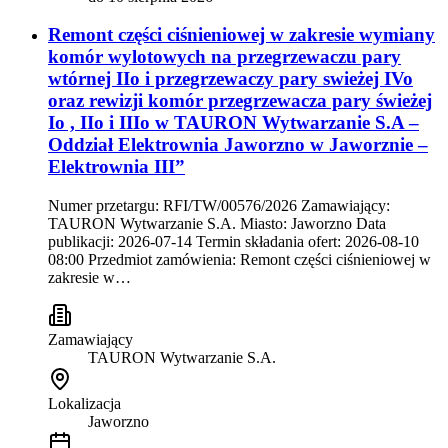
Remont części ciśnieniowej w zakresie wymiany
komór wylotowych na przegrzewaczu pary
wtórnej IIo i przegrzewaczy pary swieżej IVo
oraz rewizji komór przegrzewacza pary świeżej
Io , IIo i IIIo w TAURON Wytwarzanie S.A –
Oddział Elektrownia Jaworzno w Jaworznie –
Elektrownia III”
Numer przetargu: RFI/TW/00576/2026 Zamawiający:
TAURON Wytwarzanie S.A. Miasto: Jaworzno Data
publikacji: 2026-07-14 Termin składania ofert: 2026-08-10
08:00 Przedmiot zamówienia: Remont części ciśnieniowej w
zakresie w…
Zamawiający
TAURON Wytwarzanie S.A.
Lokalizacja
Jaworzno