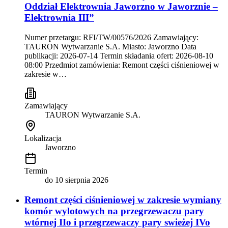
Oddział Elektrownia Jaworzno w Jaworznie –
Elektrownia III”
Numer przetargu: RFI/TW/00576/2026 Zamawiający:
TAURON Wytwarzanie S.A. Miasto: Jaworzno Data
publikacji: 2026-07-14 Termin składania ofert: 2026-08-10
08:00 Przedmiot zamówienia: Remont części ciśnieniowej w
zakresie w…
Zamawiający
TAURON Wytwarzanie S.A.
Lokalizacja
Jaworzno
Termin
do
10 sierpnia 2026
Remont części ciśnieniowej w zakresie wymiany
komór wylotowych na przegrzewaczu pary
wtórnej IIo i przegrzewaczy pary swieżej IVo