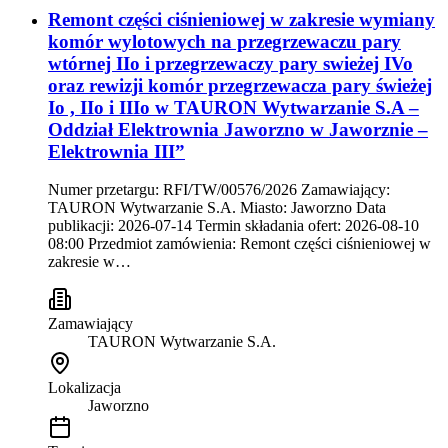
Remont części ciśnieniowej w zakresie wymiany
komór wylotowych na przegrzewaczu pary
wtórnej IIo i przegrzewaczy pary swieżej IVo
oraz rewizji komór przegrzewacza pary świeżej
Io , IIo i IIIo w TAURON Wytwarzanie S.A –
Oddział Elektrownia Jaworzno w Jaworznie –
Elektrownia III”
Numer przetargu: RFI/TW/00576/2026 Zamawiający:
TAURON Wytwarzanie S.A. Miasto: Jaworzno Data
publikacji: 2026-07-14 Termin składania ofert: 2026-08-10
08:00 Przedmiot zamówienia: Remont części ciśnieniowej w
zakresie w…
Zamawiający
TAURON Wytwarzanie S.A.
Lokalizacja
Jaworzno