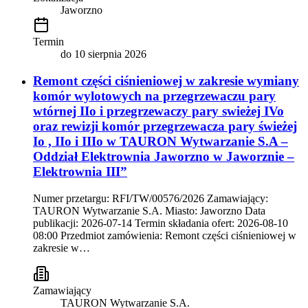
Jaworzno
Termin
do
10 sierpnia 2026
Remont części ciśnieniowej w zakresie wymiany
komór wylotowych na przegrzewaczu pary
wtórnej IIo i przegrzewaczy pary swieżej IVo
oraz rewizji komór przegrzewacza pary świeżej
Io , IIo i IIIo w TAURON Wytwarzanie S.A –
Oddział Elektrownia Jaworzno w Jaworznie –
Elektrownia III”
Numer przetargu: RFI/TW/00576/2026 Zamawiający:
TAURON Wytwarzanie S.A. Miasto: Jaworzno Data
publikacji: 2026-07-14 Termin składania ofert: 2026-08-10
08:00 Przedmiot zamówienia: Remont części ciśnieniowej w
zakresie w…
Zamawiający
TAURON Wytwarzanie S.A.