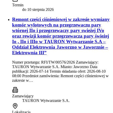
Termin
do
10 sierpnia 2026
Remont części ciśnieniowej w zakresie wymiany
komór wylotowych na przegrzewaczu pary
wtórnej IIo i przegrzewaczy pary swieżej IVo
oraz rewizji komór przegrzewacza pary świeżej
Io , IIo i IIIo w TAURON Wytwarzanie S.A –
Oddział Elektrownia Jaworzno w Jaworznie –
Elektrownia III”
Numer przetargu: RFI/TW/00576/2026 Zamawiający:
TAURON Wytwarzanie S.A. Miasto: Jaworzno Data
publikacji: 2026-07-14 Termin składania ofert: 2026-08-10
08:00 Przedmiot zamówienia: Remont części ciśnieniowej w
zakresie w…
Zamawiający
TAURON Wytwarzanie S.A.
Lokalizacja