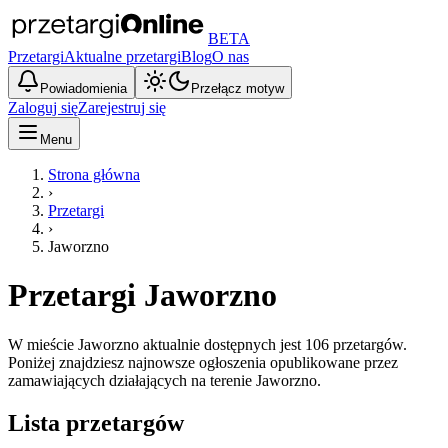
BETA
Przetargi
Aktualne przetargi
Blog
O nas
Powiadomienia
Przełącz motyw
Zaloguj się
Zarejestruj się
Menu
Strona główna
›
Przetargi
›
Jaworzno
Przetargi
Jaworzno
W mieście Jaworzno aktualnie dostępnych jest 106 przetargów.
Poniżej znajdziesz najnowsze ogłoszenia opublikowane przez
zamawiających działających na terenie Jaworzno.
Lista przetargów