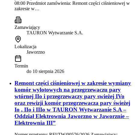
08:00 Przedmiot zamówienia: Remont części ciśnieniowej w
zakresie w…
Zamawiający
TAURON Wytwarzanie S.A.
Lokalizacja
Jaworzno
Termin
do
10 sierpnia 2026
Remont części ciśnieniowej w zakresie wymiany
komór wylotowych na przegrzewaczu pary
wtórnej IIo i przegrzewaczy pary swieżej IVo
oraz rewizji komór przegrzewacza pary świeżej
Io , IIo i IIIo w TAURON Wytwarzanie S.A –
Oddział Elektrownia Jaworzno w Jaworznie –
Elektrownia III”
Numer przetargu: RFI/TW/00576/2026 Zamawiający: