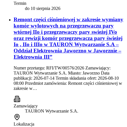
Termin
do
10 sierpnia 2026
Remont części ciśnieniowej w zakresie wymiany
komór wylotowych na przegrzewaczu pary
wtórnej IIo i przegrzewaczy pary swieżej IVo
oraz rewizji komór przegrzewacza pary świeżej
Io , IIo i IIIo w TAURON Wytwarzanie S.A –
Oddział Elektrownia Jaworzno w Jaworznie –
Elektrownia III”
Numer przetargu: RFI/TW/00576/2026 Zamawiający:
TAURON Wytwarzanie S.A. Miasto: Jaworzno Data
publikacji: 2026-07-14 Termin składania ofert: 2026-08-10
08:00 Przedmiot zamówienia: Remont części ciśnieniowej w
zakresie w…
Zamawiający
TAURON Wytwarzanie S.A.
Lokalizacja