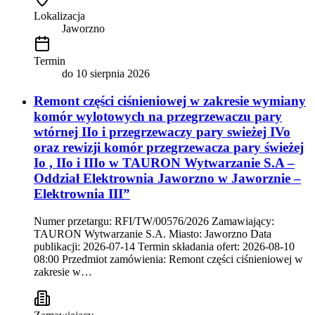
Lokalizacja
Jaworzno
Termin
do
10 sierpnia 2026
Remont części ciśnieniowej w zakresie wymiany
komór wylotowych na przegrzewaczu pary
wtórnej IIo i przegrzewaczy pary swieżej IVo
oraz rewizji komór przegrzewacza pary świeżej
Io , IIo i IIIo w TAURON Wytwarzanie S.A –
Oddział Elektrownia Jaworzno w Jaworznie –
Elektrownia III”
Numer przetargu: RFI/TW/00576/2026 Zamawiający:
TAURON Wytwarzanie S.A. Miasto: Jaworzno Data
publikacji: 2026-07-14 Termin składania ofert: 2026-08-10
08:00 Przedmiot zamówienia: Remont części ciśnieniowej w
zakresie w…