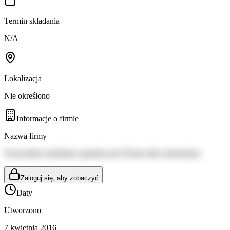
Termin składania
N/A
Lokalizacja
Nie określono
Informacje o firmie
Nazwa firmy
Nacionalinė mokėjimo agentūra prie Žemės ūkio ministerijos
Zaloguj się, aby zobaczyć
Daty
Utworzono
7 kwietnia 2016