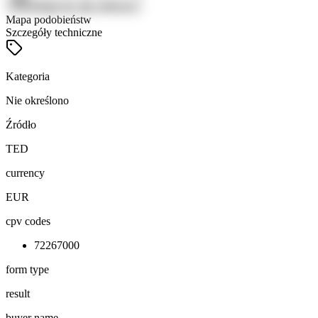
Zaloguj się, aby zobaczyć
Mapa podobieństw
Szczegóły techniczne
Kategoria
Nie określono
Źródło
TED
currency
EUR
cpv codes
72267000
form type
result
buyer name