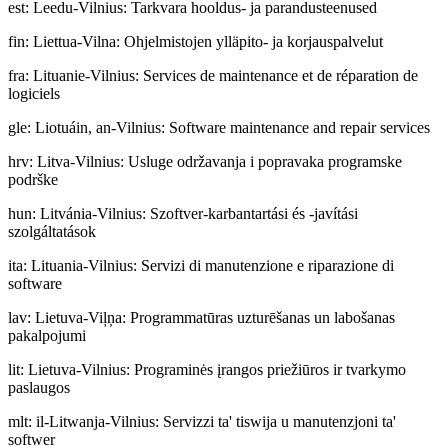
est
:
Leedu-Vilnius: Tarkvara hooldus- ja parandusteenused
fin
:
Liettua-Vilna: Ohjelmistojen ylläpito- ja korjauspalvelut
fra
:
Lituanie-Vilnius: Services de maintenance et de réparation de
logiciels
gle
:
Liotuáin, an-Vilnius: Software maintenance and repair services
hrv
:
Litva-Vilnius: Usluge održavanja i popravaka programske
podrške
hun
:
Litvánia-Vilnius: Szoftver-karbantartási és -javítási
szolgáltatások
ita
:
Lituania-Vilnius: Servizi di manutenzione e riparazione di
software
lav
:
Lietuva-Viļņa: Programmatūras uzturēšanas un labošanas
pakalpojumi
lit
:
Lietuva-Vilnius: Programinės įrangos priežiūros ir tvarkymo
paslaugos
mlt
:
il-Litwanja-Vilnius: Servizzi ta' tiswija u manutenzjoni ta'
softwer