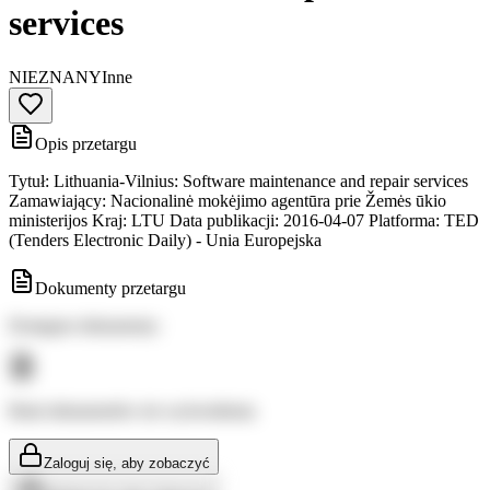
services
NIEZNANY
Inne
Opis przetargu
Tytuł: Lithuania-Vilnius: Software maintenance and repair services
Zamawiający: Nacionalinė mokėjimo agentūra prie Žemės ūkio
ministerijos Kraj: LTU Data publikacji: 2016-04-07 Platforma: TED
(Tenders Electronic Daily) - Unia Europejska
Dokumenty przetargu
Dostępne dokumenty:
Brak dokumentów do wyświetlenia
Zaloguj się, aby zobaczyć