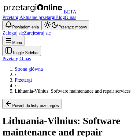
BETA
Przetargi
Aktualne przetargi
Blog
O nas
Powiadomienia
Przełącz motyw
Zaloguj się
Zarejestruj się
Menu
Toggle Sidebar
Przetargi
O nas
Strona główna
›
Przetargi
›
Lithuania-Vilnius: Software maintenance and repair services
Powrót do listy przetargów
Lithuania-Vilnius: Software
maintenance and repair