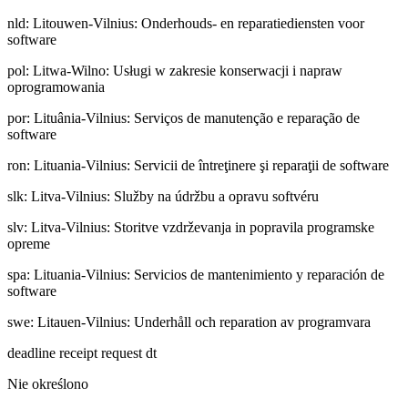
nld
:
Litouwen-Vilnius: Onderhouds- en reparatiediensten voor
software
pol
:
Litwa-Wilno: Usługi w zakresie konserwacji i napraw
oprogramowania
por
:
Lituânia-Vilnius: Serviços de manutenção e reparação de
software
ron
:
Lituania-Vilnius: Servicii de întreţinere şi reparaţii de software
slk
:
Litva-Vilnius: Služby na údržbu a opravu softvéru
slv
:
Litva-Vilnius: Storitve vzdrževanja in popravila programske
opreme
spa
:
Lituania-Vilnius: Servicios de mantenimiento y reparación de
software
swe
:
Litauen-Vilnius: Underhåll och reparation av programvara
deadline receipt request dt
Nie określono