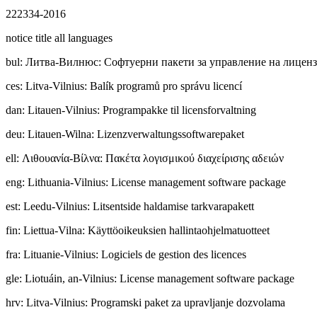
222334-2016
notice title all languages
bul
:
Литвa-Вилнюс: Софтуерни пакети за управление на лицен
ces
:
Litva-Vilnius: Balík programů pro správu licencí
dan
:
Litauen-Vilnius: Programpakke til licensforvaltning
deu
:
Litauen-Wilna: Lizenzverwaltungssoftwarepaket
ell
:
Λιθουανία-Βίλνα: Πακέτα λογισμικού διαχείρισης αδειών
eng
:
Lithuania-Vilnius: License management software package
est
:
Leedu-Vilnius: Litsentside haldamise tarkvarapakett
fin
:
Liettua-Vilna: Käyttöoikeuksien hallintaohjelmatuotteet
fra
:
Lituanie-Vilnius: Logiciels de gestion des licences
gle
:
Liotuáin, an-Vilnius: License management software package
hrv
:
Litva-Vilnius: Programski paket za upravljanje dozvolama