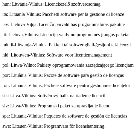
hun
:
Litvánia-Vilnius: Licenckezelő szoftvercsomag
ita
:
Lituania-Vilnius: Pacchetti software per la gestione di licenze
lav
:
Lietuva-Viļņa: Licenču pārvaldības programmatūras pakotne
lit
:
Lietuva-Vilnius: Licencijų valdymo programinės įrangos paketai
mlt
:
il-Litwanja-Vilnius: Pakkett ta' softwer għall-ġestjoni tal-liċenzji
nld
:
Litouwen-Vilnius: Software voor licentiemanagement
pol
:
Litwa-Wilno: Pakiety oprogramowania zarządzającego licencjam
por
:
Lituânia-Vilnius: Pacote de software para gestão de licenças
ron
:
Lituania-Vilnius: Pachete software pentru gestionarea licenţelor
slk
:
Litva-Vilnius: Softvérový balík na riadenie licencií
slv
:
Litva-Vilnius: Programski paket za upravljanje licenc
spa
:
Lituania-Vilnius: Paquetes de software de gestión de licencias
swe
:
Litauen-Vilnius: Programvara för licenshantering