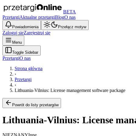
BETA
Przetargi
Aktualne przetargi
Blog
O nas
Powiadomienia
Przełącz motyw
Zaloguj się
Zarejestruj się
Menu
Toggle Sidebar
Przetargi
O nas
Strona główna
›
Przetargi
›
Lithuania-Vilnius: License management software package
Powrót do listy przetargów
Lithuania-Vilnius: License ma
NIEZNANY
Inne