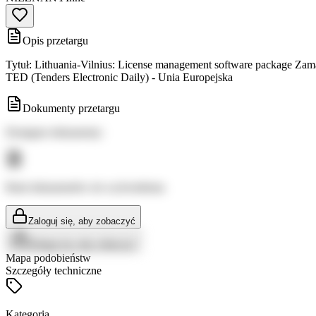
Opis przetargu
Tytuł: Lithuania-Vilnius: License management software package Zamaw
TED (Tenders Electronic Daily) - Unia Europejska
Dokumenty przetargu
Dostępne dokumenty:
Brak dokumentów do wyświetlenia
Zaloguj się, aby zobaczyć
Zaloguj się, aby zobaczyć
Mapa podobieństw
Szczegóły techniczne
Kategoria