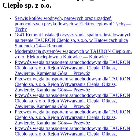
Ciepło sp. z o.o.
Serwis kotłów wodnych, parowych oraz urządzeń
pomocniczych przykotłowych w Elektrociepłowni Tychy
—
Tychy
1841 Remont instalacji oczyszczania spalin zainstalowanych
na terenie TAURON Ciepło sp. z o.o. w Katowicach ulica
Studencka 24
—
Remont
Modernizacja systemów wagowych w TAURON Ciepło sp.
z o.o. Elektrociepłownia Katowice.
—
Katowice
Przewóz węgla transportem samochodowym dla TAURON
Ciepło sp. z o.o. Rejon Wytwarzania Ciepła: Olkusz,
Zawiercie, Kamienna Góra
—
Przewóz
Przewóz węgla transportem samochodowym dla TAURON
Ciepło sp. z o.o. Rejon Wytwarzania Ciepła: Olkusz,
Zawiercie, Kamienna Góra
—
Przewóz
Przewóz węgla transportem samochodowym dla TAURON
Ciepło sp. z o.o. Rejon Wytwarzania Ciepła: Olkusz,
Zawiercie, Kamienna Góra
—
Przewóz
Przewóz węgla transportem samochodowym dla TAURON
Ciepło sp. z o.o. Rejon Wytwarzania Ciepła: Olkusz,
Zawiercie, Kamienna Góra
—
Przewóz
Przewóz węgla transportem samochodowym dla TAURON
Ciepło sp. z o.o. Rejon Wytwarzania Ciepła: Olkusz,