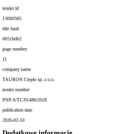
tender id
13060585
title hash
6651bdb2
page number
11
company name
TAURON Ciepło sp. z o.o.
tender number
PNP-S/TC/01486/2026
publication date
2026-02-10
Dodatkowe informacje