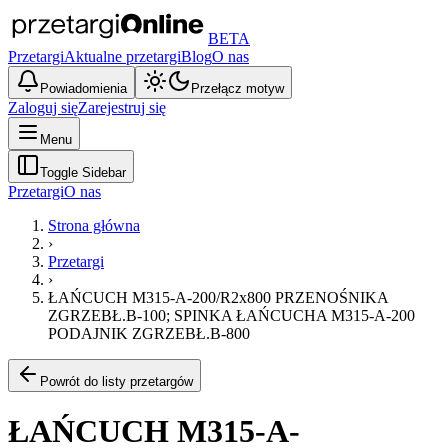
BETA
Przetargi
Aktualne przetargi
Blog
O nas
Powiadomienia
Przełącz motyw
Zaloguj się
Zarejestruj się
Menu
Toggle Sidebar
Przetargi
O nas
Strona główna
›
Przetargi
›
ŁAŃCUCH M315-A-200/R2x800 PRZENOŚNIKA
ZGRZEBŁ.B-100; SPINKA ŁAŃCUCHA M315-A-200
PODAJNIK ZGRZEBŁ.B-800
Powrót do listy przetargów
ŁAŃCUCH M315-A-