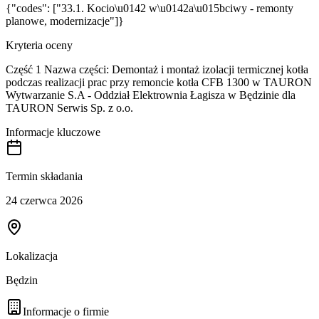
{"codes": ["33.1. Kocio\u0142 w\u0142a\u015bciwy - remonty
planowe, modernizacje"]}
Kryteria oceny
Część 1 Nazwa części: Demontaż i montaż izolacji termicznej kotła
podczas realizacji prac przy remoncie kotła CFB 1300 w TAURON
Wytwarzanie S.A - Oddział Elektrownia Łagisza w Będzinie dla
TAURON Serwis Sp. z o.o.
Informacje kluczowe
Termin składania
24 czerwca 2026
Lokalizacja
Będzin
Informacje o firmie