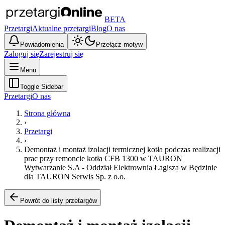
BETA
Przetargi
Aktualne przetargi
Blog
O nas
Powiadomienia
Przełącz motyw
Zaloguj się
Zarejestruj się
Menu
Toggle Sidebar
Przetargi
O nas
Strona główna
›
Przetargi
›
Demontaż i montaż izolacji termicznej kotła podczas realizacji
prac przy remoncie kotła CFB 1300 w TAURON
Wytwarzanie S.A - Oddział Elektrownia Łagisza w Będzinie
dla TAURON Serwis Sp. z o.o.
Powrót do listy przetargów