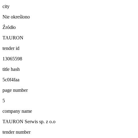
city
Nie określono
Źródło
TAURON
tender id
13065598
title hash
5c0f4faa
page number
5
company name
TAURON Serwis sp. z o.o
tender number