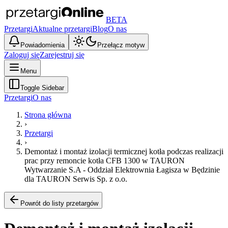
BETA
Przetargi
Aktualne przetargi
Blog
O nas
Powiadomienia
Przełącz motyw
Zaloguj się
Zarejestruj się
Menu
Toggle Sidebar
Przetargi
O nas
Strona główna
›
Przetargi
›
Demontaż i montaż izolacji termicznej kotła podczas realizacji
prac przy remoncie kotła CFB 1300 w TAURON
Wytwarzanie S.A - Oddział Elektrownia Łagisza w Będzinie
dla TAURON Serwis Sp. z o.o.
Powrót do listy przetargów