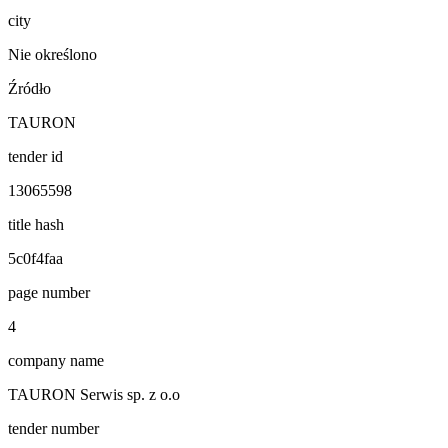
city
Nie określono
Źródło
TAURON
tender id
13065598
title hash
5c0f4faa
page number
4
company name
TAURON Serwis sp. z o.o
tender number