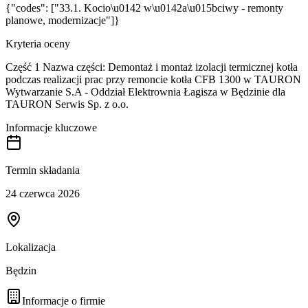
{"codes": ["33.1. Kocio\u0142 w\u0142a\u015bciwy - remonty
planowe, modernizacje"]}
Kryteria oceny
Część 1 Nazwa części: Demontaż i montaż izolacji termicznej kotła
podczas realizacji prac przy remoncie kotła CFB 1300 w TAURON
Wytwarzanie S.A - Oddział Elektrownia Łagisza w Będzinie dla
TAURON Serwis Sp. z o.o.
Informacje kluczowe
Termin składania
24 czerwca 2026
Lokalizacja
Będzin
Informacje o firmie