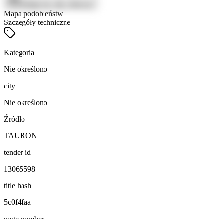
Zaloguj się, aby zobaczyć
Mapa podobieństw
Szczegóły techniczne
Kategoria
Nie określono
city
Nie określono
Źródło
TAURON
tender id
13065598
title hash
5c0f4faa
page number