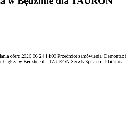
za w Będzinie dla TAURON
nia ofert: 2026-06-24 14:00 Przedmiot zamówienia: Demontaż i
ia Łagisza w Będzinie dla TAURON Serwis Sp. z o.o. Platforma: