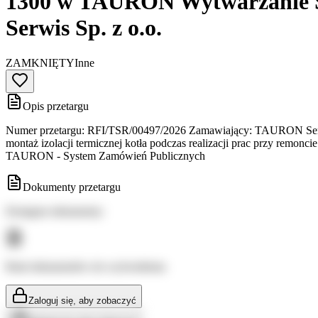
1300 w TAURON Wytwarzanie S.
Serwis Sp. z o.o.
ZAMKNIĘTY
Inne
Opis przetargu
Numer przetargu: RFI/TSR/00497/2026 Zamawiający: TAURON Serwis 
montaż izolacji termicznej kotła podczas realizacji prac przy re
TAURON - System Zamówień Publicznych
Dokumenty przetargu
Dostępne dokumenty:
Brak dokumentów do wyświetlenia
Zaloguj się, aby zobaczyć