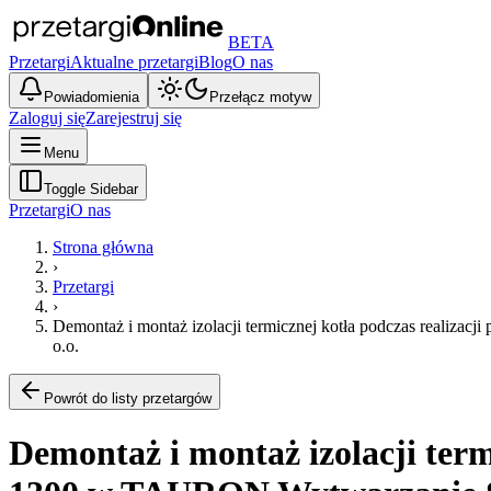
BETA
Przetargi
Aktualne przetargi
Blog
O nas
Powiadomienia
Przełącz motyw
Zaloguj się
Zarejestruj się
Menu
Toggle Sidebar
Przetargi
O nas
Strona główna
›
Przetargi
›
Demontaż i montaż izolacji termicznej kotła podczas realiz
o.o.
Powrót do listy przetargów
Demontaż i montaż izolacji term