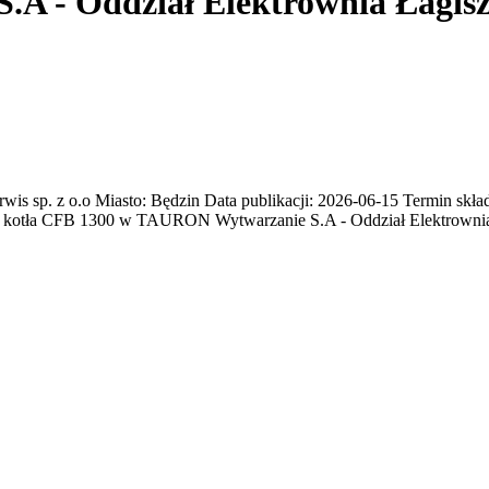
A - Oddział Elektrownia Łagis
sp. z o.o Miasto: Będzin Data publikacji: 2026-06-15 Termin składa
moncie kotła CFB 1300 w TAURON Wytwarzanie S.A - Oddział Elektrown