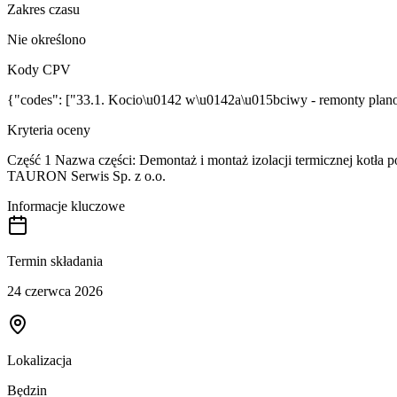
Zakres czasu
Nie określono
Kody CPV
{"codes": ["33.1. Kocio\u0142 w\u0142a\u015bciwy - remonty plan
Kryteria oceny
Część 1 Nazwa części: Demontaż i montaż izolacji termicznej kotła
TAURON Serwis Sp. z o.o.
Informacje kluczowe
Termin składania
24 czerwca 2026
Lokalizacja
Będzin