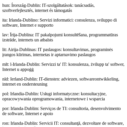
hun
:
Írország-Dublin: IT-szolgáltatások: tanácsadás,
szoftverfejlesztés, internet és támogatás
ita
:
Irlanda-Dublino: Servizi informatici: consulenza, sviluppo di
software, Internet e supporto
lav
:
Īrija-Dublina: IT pakalpojumi konsultēšana, programmatūras
izstrāde, internets un atbalsts
lit
:
Airija-Dublinas: IT paslaugos: konsultavimas, programinės
įrangos kūrimas, internetas ir aptarnavimo paslaugos
mlt
:
l-Irlanda-Dublin: Servizzi ta' IT: konsulenza, żvilupp ta' softwer,
Internet u appoġġ
nld
:
Ierland-Dublin: IT-diensten: adviezen, softwareontwikkeling,
internet en ondersteuning
pol
:
Irlandia-Dublin: Usługi informatyczne: konsultacyjne,
opracowywania oprogramowania, internetowe i wsparcia
por
:
Irlanda-Dublim: Serviços de TI: consultoria, desenvolvimento
de software, Internet e apoio
ron
:
Irlanda-Dublin: Servicii IT: consultanţă, dezvoltare de software,