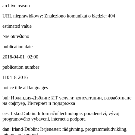
archive reason
URL nieprawidłowy: Znaleziono komunikat o błędzie: 404
estimated value
Nie określono
publication date
2016-04-01+02:00
publication number
110418-2016
notice title all languages
bul
:
Иpлaндия-Дъблин: ИТ услуги: консултации, разработване
на софтуер, Интернет и поддръжка
ces
:
Irsko-Dublin: Informační technologie: poradenství, vývoj
programového vybavení, internet a podpora
dan
:
Irland-Dublin: It-tjenester: rådgivning, programmeludvikling,
internet og support