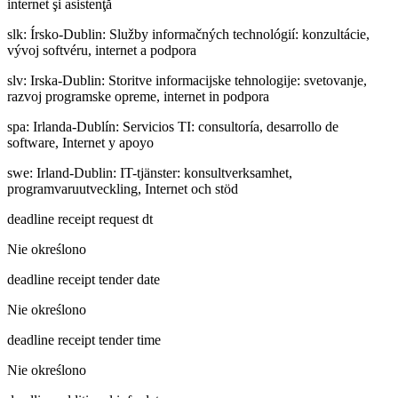
internet şi asistenţă
slk
:
Írsko-Dublin: Služby informačných technológií: konzultácie,
vývoj softvéru, internet a podpora
slv
:
Irska-Dublin: Storitve informacijske tehnologije: svetovanje,
razvoj programske opreme, internet in podpora
spa
:
Irlanda-Dublín: Servicios TI: consultoría, desarrollo de
software, Internet y apoyo
swe
:
Irland-Dublin: IT-tjänster: konsultverksamhet,
programvaruutveckling, Internet och stöd
deadline receipt request dt
Nie określono
deadline receipt tender date
Nie określono
deadline receipt tender time
Nie określono