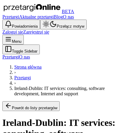
BETA
Przetargi
Aktualne przetargi
Blog
O nas
Powiadomienia
Przełącz motyw
Zaloguj się
Zarejestruj się
Menu
Toggle Sidebar
Przetargi
O nas
Strona główna
›
Przetargi
›
Ireland-Dublin: IT services: consulting, software
development, Internet and support
Powrót do listy przetargów
Ireland-Dublin: IT services: