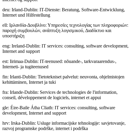
deu
:
Irland-Dublin: IT-Dienste: Beratung, Software-Entwicklung,
Internet und Hilfestellung
ell
:
Ιρλανδία-Δουβλίνο: Υπηρεσίες τεχνολογίας των πληροφοριών:
παροχή συμβουλών, ανάπτυξη λογισμικού, Διαδίκτυο και
υποστήριξη
eng
:
Ireland-Dublin: IT services: consulting, software development,
Internet and support
est
:
Iirimaa-Dublin: IT-teenused: nõuande-, tarkvaraarendus-,
Interneti- ja tugiteenused
fin
:
Irlanti-Dublin: Tietotekniset palvelut: neuvonta, ohjelmistojen
kehittäminen, Internet ja tuki
fra
:
Irlande-Dublin: Services de technologies de l'information,
conseil, développement de logiciels, internet et appui
gle
:
Éire-Baile Átha Cliath: IT services: consulting, software
development, Internet and support
hrv
:
Irska-Dublin: Usluge informacijske tehnologije: savjetovanje,
razvoj programske podrške, internet i podrška