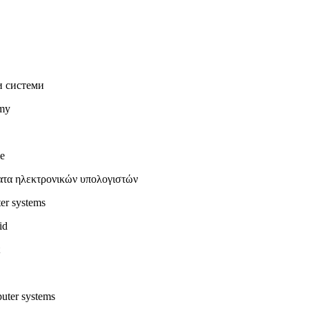
и системи
émy
e
ατα ηλεκτρονικών υπολογιστών
er systems
id
puter systems