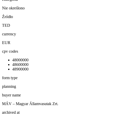
Nie określono
Źródło
TED
currency
EUR
cpv codes
48000000
48600000
48900000
form type
planning
buyer name
MÁV – Magyar Államvasutak Zrt.
archived at