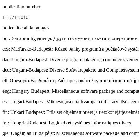
publication number
111771-2016
notice title all languages
bul
:
Унгapия-Будапеща: Други софтуерни пакети и операционн
ces
:
Maďarsko-Budapešť: Různé balíky programů a počítačové syst
dan
:
Ungarn-Budapest: Diverse programpakker og computersystemer
deu
:
Ungarn-Budapest: Diverse Softwarepakete und Computersystem
ell
:
Ουγγαρία-Βουδαπέστη: Διάφορα πακέτα λογισμικού και συστήμ
eng
:
Hungary-Budapest: Miscellaneous software package and comput
est
:
Ungari-Budapest: Mitmesugused tarkvarapaketid ja arvutisüsteem
fin
:
Unkari-Budapest: Erilaiset ohjelmatuotteet ja tietokonejärjestelmät
fra
:
Hongrie-Budapest: Logiciels et systèmes informatiques divers
gle
:
Ungáir, an-Búdaipéist: Miscellaneous software package and com