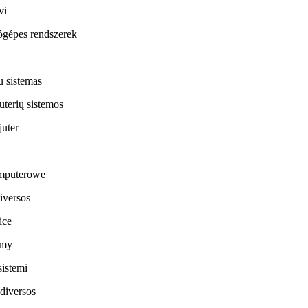
vi
ógépes rendszerek
u sistēmas
uterių sistemos
juter
omputerowe
iversos
ice
émy
sistemi
diversos