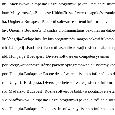
hrv
:
Mađarska-Budimpešta: Razni programski paketi i računalni susta
hun
:
Magyarország-Budapest: Különféle szoftvercsomagok és számít
ita
:
Ungheria-Budapest: Pacchetti software e sistemi informatici vari
lav
:
Ungārija-Budapešta: Dažādas programmatūras pakotnes un dator
lit
:
Vengrija-Budapeštas: Įvairūs programinės įrangos paketai ir kompi
mlt
:
l-Ungerija-Budapest: Pakketti tas-softwer varji u sistemi tal-komp
nld
:
Hongarije-Boedapest: Diverse software en computersystemen
pol
:
Węgry-Budapeszt: Różne pakiety oprogramowania i systemy k
por
:
Hungria-Budapeste: Pacote de software e sistemas informáticos d
ron
:
Ungaria-Budapesta: Diverse pachete software şi sisteme informat
slk
:
Maďarsko-Budapešť: Rôzne softvérové balíky a počítačové syst
slv
:
Madžarska-Budimpešta: Razni programski paketi in računalniški 
spa
:
Hungría-Budapest: Paquetes de software y sistemas informáticos 