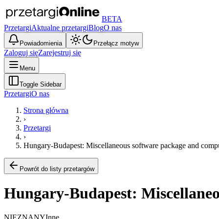
BETA
Przetargi
Aktualne przetargi
Blog
O nas
Powiadomienia
Przełącz motyw
Zaloguj się
Zarejestruj się
Menu
Toggle Sidebar
Przetargi
O nas
Strona główna
›
Przetargi
›
Hungary-Budapest: Miscellaneous software package and compu
Powrót do listy przetargów
Hungary-Budapest: Miscellaneo
NIEZNANY
Inne