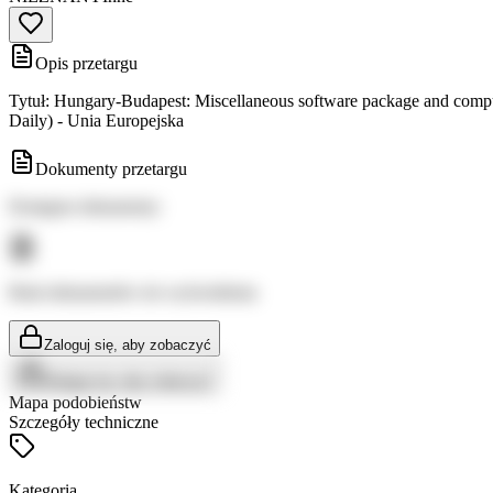
Opis przetargu
Tytuł: Hungary-Budapest: Miscellaneous software package and comp
Daily) - Unia Europejska
Dokumenty przetargu
Dostępne dokumenty:
Brak dokumentów do wyświetlenia
Zaloguj się, aby zobaczyć
Zaloguj się, aby zobaczyć
Mapa podobieństw
Szczegóły techniczne
Kategoria