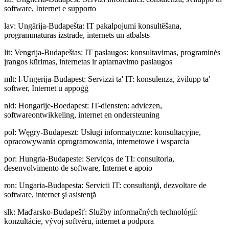
software, Internet e supporto
lav
:
Ungārija-Budapešta: IT pakalpojumi konsultēšana,
programmatūras izstrāde, internets un atbalsts
lit
:
Vengrija-Budapeštas: IT paslaugos: konsultavimas, programinės
įrangos kūrimas, internetas ir aptarnavimo paslaugos
mlt
:
l-Ungerija-Budapest: Servizzi ta' IT: konsulenza, żvilupp ta'
softwer, Internet u appoġġ
nld
:
Hongarije-Boedapest: IT-diensten: adviezen,
softwareontwikkeling, internet en ondersteuning
pol
:
Węgry-Budapeszt: Usługi informatyczne: konsultacyjne,
opracowywania oprogramowania, internetowe i wsparcia
por
:
Hungria-Budapeste: Serviços de TI: consultoria,
desenvolvimento de software, Internet e apoio
ron
:
Ungaria-Budapesta: Servicii IT: consultanţă, dezvoltare de
software, internet şi asistenţă
slk
:
Maďarsko-Budapešť: Služby informačných technológií:
konzultácie, vývoj softvéru, internet a podpora