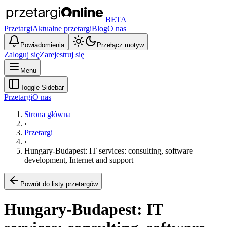
BETA
Przetargi
Aktualne przetargi
Blog
O nas
Powiadomienia
Przełącz motyw
Zaloguj się
Zarejestruj się
Menu
Toggle Sidebar
Przetargi
O nas
Strona główna
›
Przetargi
›
Hungary-Budapest: IT services: consulting, software
development, Internet and support
Powrót do listy przetargów
Hungary-Budapest: IT