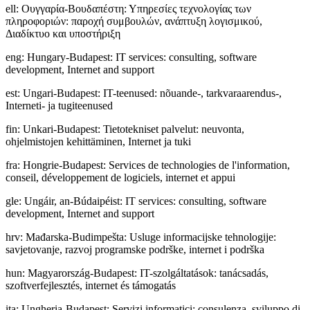
ell
:
Ουγγαρία-Βουδαπέστη: Υπηρεσίες τεχνολογίας των
πληροφοριών: παροχή συμβουλών, ανάπτυξη λογισμικού,
Διαδίκτυο και υποστήριξη
eng
:
Hungary-Budapest: IT services: consulting, software
development, Internet and support
est
:
Ungari-Budapest: IT-teenused: nõuande-, tarkvaraarendus-,
Interneti- ja tugiteenused
fin
:
Unkari-Budapest: Tietotekniset palvelut: neuvonta,
ohjelmistojen kehittäminen, Internet ja tuki
fra
:
Hongrie-Budapest: Services de technologies de l'information,
conseil, développement de logiciels, internet et appui
gle
:
Ungáir, an-Búdaipéist: IT services: consulting, software
development, Internet and support
hrv
:
Mađarska-Budimpešta: Usluge informacijske tehnologije:
savjetovanje, razvoj programske podrške, internet i podrška
hun
:
Magyarország-Budapest: IT-szolgáltatások: tanácsadás,
szoftverfejlesztés, internet és támogatás
ita
:
Ungheria-Budapest: Servizi informatici: consulenza, sviluppo di