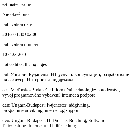
estimated value
Nie określono
publication date
2016-03-30+02:00
publication number
107423-2016
notice title all languages
bul
:
Унгapия-Будапеща: ИТ услуги: консултации, разработване
на софтуер, Интернет и поддръжка
ces
:
Maďarsko-Budapešť: Informační technologie: poradenství,
vývoj programového vybavení, internet a podpora
dan
:
Ungarn-Budapest: It-tjenester: rådgivning,
programmeludvikling, internet og support
deu
:
Ungarn-Budapest: IT-Dienste: Beratung, Software-
Entwicklung, Internet und Hilfestellung