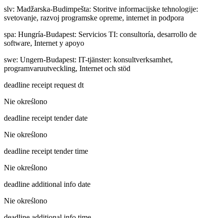
slv
:
Madžarska-Budimpešta: Storitve informacijske tehnologije:
svetovanje, razvoj programske opreme, internet in podpora
spa
:
Hungría-Budapest: Servicios TI: consultoría, desarrollo de
software, Internet y apoyo
swe
:
Ungern-Budapest: IT-tjänster: konsultverksamhet,
programvaruutveckling, Internet och stöd
deadline receipt request dt
Nie określono
deadline receipt tender date
Nie określono
deadline receipt tender time
Nie określono
deadline additional info date
Nie określono
deadline additional info time