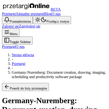
BETA
Przetargi
Aktualne przetargi
Blog
O nas
Powiadomienia
Przełącz motyw
Zaloguj się
Zarejestruj się
Menu
Toggle Sidebar
Przetargi
O nas
Strona główna
›
Przetargi
›
Germany-Nuremberg: Document creation, drawing, imaging,
scheduling and productivity software package
Powrót do listy przetargów
Germany-Nuremberg: