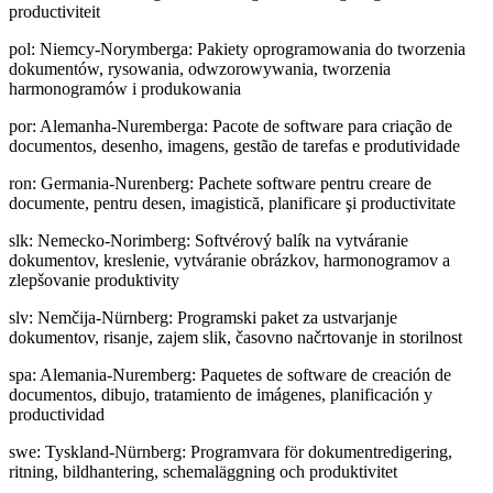
productiviteit
pol
:
Niemcy-Norymberga: Pakiety oprogramowania do tworzenia
dokumentów, rysowania, odwzorowywania, tworzenia
harmonogramów i produkowania
por
:
Alemanha-Nuremberga: Pacote de software para criação de
documentos, desenho, imagens, gestão de tarefas e produtividade
ron
:
Germania-Nurenberg: Pachete software pentru creare de
documente, pentru desen, imagistică, planificare şi productivitate
slk
:
Nemecko-Norimberg: Softvérový balík na vytváranie
dokumentov, kreslenie, vytváranie obrázkov, harmonogramov a
zlepšovanie produktivity
slv
:
Nemčija-Nürnberg: Programski paket za ustvarjanje
dokumentov, risanje, zajem slik, časovno načrtovanje in storilnost
spa
:
Alemania-Nuremberg: Paquetes de software de creación de
documentos, dibujo, tratamiento de imágenes, planificación y
productividad
swe
:
Tyskland-Nürnberg: Programvara för dokumentredigering,
ritning, bildhantering, schemaläggning och produktivitet