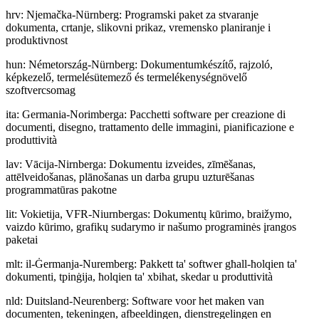
hrv
:
Njemačka-Nürnberg: Programski paket za stvaranje
dokumenta, crtanje, slikovni prikaz, vremensko planiranje i
produktivnost
hun
:
Németország-Nürnberg: Dokumentumkészítő, rajzoló,
képkezelő, termelésütemező és termelékenységnövelő
szoftvercsomag
ita
:
Germania-Norimberga: Pacchetti software per creazione di
documenti, disegno, trattamento delle immagini, pianificazione e
produttività
lav
:
Vācija-Nirnberga: Dokumentu izveides, zīmēšanas,
attēlveidošanas, plānošanas un darba grupu uzturēšanas
programmatūras pakotne
lit
:
Vokietija, VFR-Niurnbergas: Dokumentų kūrimo, braižymo,
vaizdo kūrimo, grafikų sudarymo ir našumo programinės įrangos
paketai
mlt
:
il-Ġermanja-Nuremberg: Pakkett ta' softwer għall-ħolqien ta'
dokumenti, tpinġija, ħolqien ta' xbihat, skedar u produttività
nld
:
Duitsland-Neurenberg: Software voor het maken van
documenten, tekeningen, afbeeldingen, dienstregelingen en