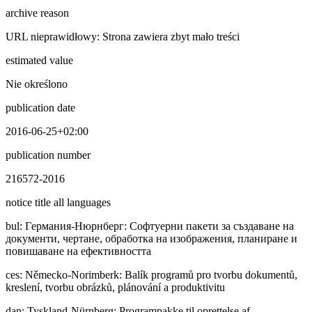
archive reason
URL nieprawidłowy: Strona zawiera zbyt mało treści
estimated value
Nie określono
publication date
2016-06-25+02:00
publication number
216572-2016
notice title all languages
bul
:
Гepмaния-Нюрнберг: Софтуерни пакети за създаване на
документи, чертане, обработка на изображения, планиране и
повишаване на ефективността
ces
:
Německo-Norimberk: Balík programů pro tvorbu dokumentů,
kreslení, tvorbu obrázků, plánování a produktivitu
dan
:
Tyskland-Nürnberg: Programpakke til oprettelse af