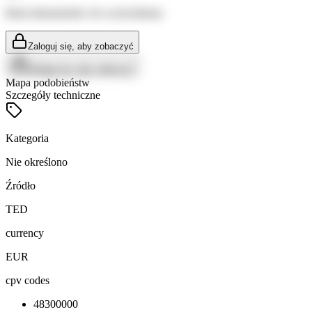
Brak dokumentów do wyświetlenia
Zaloguj się, aby zobaczyć
Zaloguj się, aby zobaczyć
Mapa podobieństw
Szczegóły techniczne
Kategoria
Nie określono
Źródło
TED
currency
EUR
cpv codes
48300000