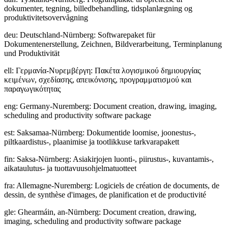
dokumenter, tegning, billedbehandling, tidsplanlægning og
produktivitetsovervågning
deu
:
Deutschland-Nürnberg: Softwarepaket für
Dokumentenerstellung, Zeichnen, Bildverarbeitung, Terminplanung
und Produktivität
ell
:
Γερμανία-Νυρεμβέργη: Πακέτα λογισμικού δημιουργίας
κειμένων, σχεδίασης, απεικόνισης, προγραμματισμού και
παραγωγικότητας
eng
:
Germany-Nuremberg: Document creation, drawing, imaging,
scheduling and productivity software package
est
:
Saksamaa-Nürnberg: Dokumentide loomise, joonestus-,
piltkaardistus-, plaanimise ja tootlikkuse tarkvarapakett
fin
:
Saksa-Nürnberg: Asiakirjojen luonti-, piirustus-, kuvantamis-,
aikataulutus- ja tuottavuusohjelmatuotteet
fra
:
Allemagne-Nuremberg: Logiciels de création de documents, de
dessin, de synthèse d'images, de planification et de productivité
gle
:
Ghearmáin, an-Nürnberg: Document creation, drawing,
imaging, scheduling and productivity software package