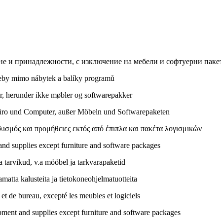
 и принадлежности, с изключение на мебели и софтуерни паке
řeby mimo nábytek a balíky programů
r, herunder ikke møbler og softwarepakker
üro und Computer, außer Möbeln und Softwarepaketen
ισμός και προμήθειες εκτός από έπιπλα και πακέτα λογισμικών
d supplies except furniture and software packages
tarvikud, v.a mööbel ja tarkvarapaketid
amatta kalusteita ja tietokoneohjelmatuotteita
t de bureau, excepté les meubles et logiciels
ent and supplies except furniture and software packages