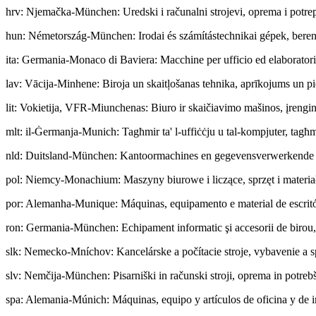
hrv
:
Njemačka-München: Uredski i računalni strojevi, oprema i potre
hun
:
Németország-München: Irodai és számítástechnikai gépek, berend
ita
:
Germania-Monaco di Baviera: Macchine per ufficio ed elaboratori ele
lav
:
Vācija-Minhene: Biroja un skaitļošanas tehnika, aprīkojums un 
lit
:
Vokietija, VFR-Miunchenas: Biuro ir skaičiavimo mašinos, įrengini
mlt
:
il-Ġermanja-Munich: Tagħmir ta' l-uffiċċju u tal-kompjuter, tagħm
nld
:
Duitsland-München: Kantoormachines en gegevensverwerkende app
pol
:
Niemcy-Monachium: Maszyny biurowe i liczące, sprzęt i materia
por
:
Alemanha-Munique: Máquinas, equipamento e material de escritóri
ron
:
Germania-München: Echipament informatic şi accesorii de birou, c
slk
:
Nemecko-Mníchov: Kancelárske a počítacie stroje, vybavenie a s
slv
:
Nemčija-München: Pisarniški in računski stroji, oprema in potreb
spa
:
Alemania-Múnich: Máquinas, equipo y artículos de oficina y de i