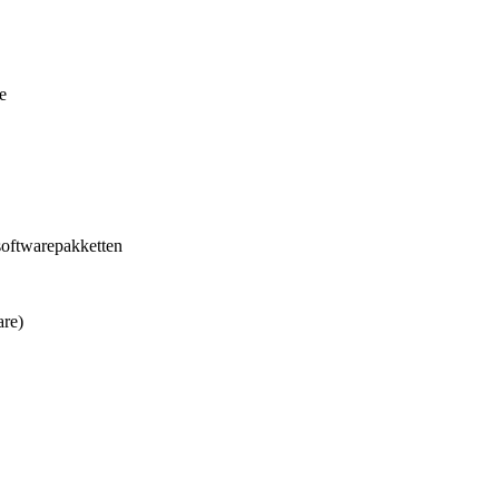
e
softwarepakketten
are)