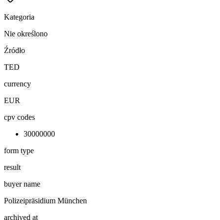
Kategoria
Nie określono
Źródło
TED
currency
EUR
cpv codes
30000000
form type
result
buyer name
Polizeipräsidium München
archived at