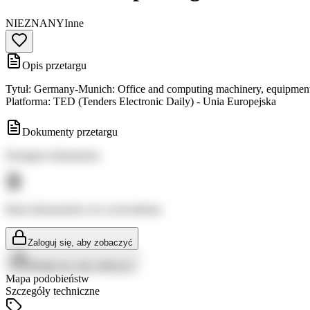
NIEZNANY
Inne
Opis przetargu
Tytuł: Germany-Munich: Office and computing machinery, equipment 
Platforma: TED (Tenders Electronic Daily) - Unia Europejska
Dokumenty przetargu
Dostępne dokumenty:
Brak dokumentów do wyświetlenia
Zaloguj się, aby zobaczyć
Zaloguj się, aby zobaczyć
Mapa podobieństw
Szczegóły techniczne