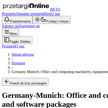
BETA
Przetargi
Aktualne przetargi
Blog
O nas
Powiadomienia
Przełącz motyw
Zaloguj się
Zarejestruj się
Menu
Toggle Sidebar
Przetargi
O nas
Strona główna
›
Przetargi
›
Germany-Munich: Office and computing machinery, equipment a
Powrót do listy przetargów
Germany-Munich: Office and co
and software packages