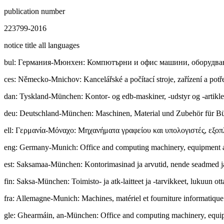
publication number
223799-2016
notice title all languages
bul
:
Гepмaния-Мюнхен: Компютърни и офис машини, оборудване
ces
:
Německo-Mnichov: Kancelářské a počítací stroje, zařízení a pot
dan
:
Tyskland-München: Kontor- og edb-maskiner, -udstyr og -artikle
deu
:
Deutschland-München: Maschinen, Material und Zubehör für B
ell
:
Γερμανία-Μόναχο: Μηχανήματα γραφείου και υπολογιστές, εξοπλ
eng
:
Germany-Munich: Office and computing machinery, equipment an
est
:
Saksamaa-München: Kontorimasinad ja arvutid, nende seadmed ja 
fin
:
Saksa-München: Toimisto- ja atk-laitteet ja -tarvikkeet, lukuun ott
fra
:
Allemagne-Munich: Machines, matériel et fourniture informatique e
gle
:
Ghearmáin, an-München: Office and computing machinery, equipm