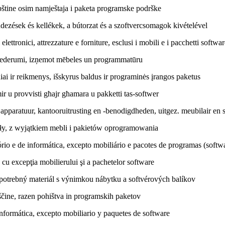
pštine osim namještaja i paketa programske podrške
ezések és kellékek, a bútorzat és a szoftvercsomagok kivételével
ttronici, attrezzature e forniture, esclusi i mobili e i pacchetti softwar
piederumi, izņemot mēbeles un programmatūru
ai ir reikmenys, išskyrus baldus ir programinės įrangos paketus
ir u provvisti għajr għamara u pakketti tas-softwer
aratuur, kantooruitrusting en -benodigdheden, uitgez. meubilair en 
ły, z wyjątkiem mebli i pakietów oprogramowania
o e de informática, excepto mobiliário e pacotes de programas (softw
u excepţia mobilierului şi a pachetelor software
potrebný materiál s výnimkou nábytku a softvérových balíkov
ščine, razen pohištva in programskih paketov
nformática, excepto mobiliario y paquetes de software