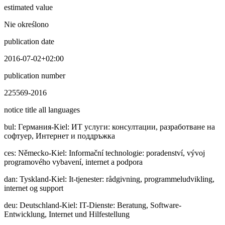
estimated value
Nie określono
publication date
2016-07-02+02:00
publication number
225569-2016
notice title all languages
bul
:
Гepмaния-Kiel: ИТ услуги: консултации, разработване на
софтуер, Интернет и поддръжка
ces
:
Německo-Kiel: Informační technologie: poradenství, vývoj
programového vybavení, internet a podpora
dan
:
Tyskland-Kiel: It-tjenester: rådgivning, programmeludvikling,
internet og support
deu
:
Deutschland-Kiel: IT-Dienste: Beratung, Software-
Entwicklung, Internet und Hilfestellung