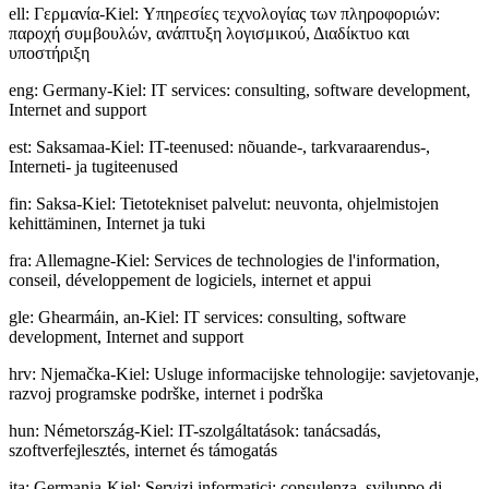
ell
:
Γερμανία-Kiel: Υπηρεσίες τεχνολογίας των πληροφοριών:
παροχή συμβουλών, ανάπτυξη λογισμικού, Διαδίκτυο και
υποστήριξη
eng
:
Germany-Kiel: IT services: consulting, software development,
Internet and support
est
:
Saksamaa-Kiel: IT-teenused: nõuande-, tarkvaraarendus-,
Interneti- ja tugiteenused
fin
:
Saksa-Kiel: Tietotekniset palvelut: neuvonta, ohjelmistojen
kehittäminen, Internet ja tuki
fra
:
Allemagne-Kiel: Services de technologies de l'information,
conseil, développement de logiciels, internet et appui
gle
:
Ghearmáin, an-Kiel: IT services: consulting, software
development, Internet and support
hrv
:
Njemačka-Kiel: Usluge informacijske tehnologije: savjetovanje,
razvoj programske podrške, internet i podrška
hun
:
Németország-Kiel: IT-szolgáltatások: tanácsadás,
szoftverfejlesztés, internet és támogatás
ita
:
Germania-Kiel: Servizi informatici: consulenza, sviluppo di