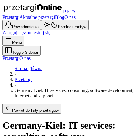
BETA
Przetargi
Aktualne przetargi
Blog
O nas
Powiadomienia
Przełącz motyw
Zaloguj się
Zarejestruj się
Menu
Toggle Sidebar
Przetargi
O nas
Strona główna
›
Przetargi
›
Germany-Kiel: IT services: consulting, software development,
Internet and support
Powrót do listy przetargów
Germany-Kiel: IT services: