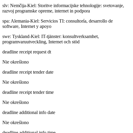
slv
:
Nemčija-Kiel: Storitve informacijske tehnologije: svetovanje,
razvoj programske opreme, internet in podpora
spa
:
Alemania-Kiel: Servicios TI: consultoría, desarrollo de
software, Internet y apoyo
swe
:
Tyskland-Kiel: IT-tjänster: konsultverksamhet,
programvaruutveckling, Internet och stöd
deadline receipt request dt
Nie określono
deadline receipt tender date
Nie określono
deadline receipt tender time
Nie określono
deadline additional info date
Nie określono
deadline additional info time