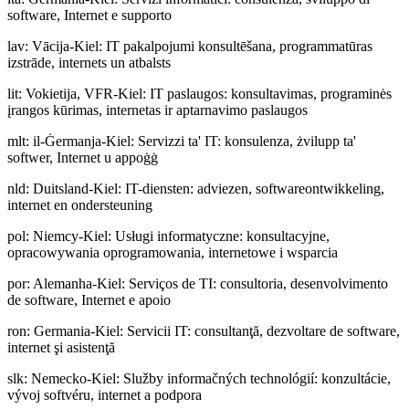
software, Internet e supporto
lav
:
Vācija-Kiel: IT pakalpojumi konsultēšana, programmatūras
izstrāde, internets un atbalsts
lit
:
Vokietija, VFR-Kiel: IT paslaugos: konsultavimas, programinės
įrangos kūrimas, internetas ir aptarnavimo paslaugos
mlt
:
il-Ġermanja-Kiel: Servizzi ta' IT: konsulenza, żvilupp ta'
softwer, Internet u appoġġ
nld
:
Duitsland-Kiel: IT-diensten: adviezen, softwareontwikkeling,
internet en ondersteuning
pol
:
Niemcy-Kiel: Usługi informatyczne: konsultacyjne,
opracowywania oprogramowania, internetowe i wsparcia
por
:
Alemanha-Kiel: Serviços de TI: consultoria, desenvolvimento
de software, Internet e apoio
ron
:
Germania-Kiel: Servicii IT: consultanţă, dezvoltare de software,
internet şi asistenţă
slk
:
Nemecko-Kiel: Služby informačných technológií: konzultácie,
vývoj softvéru, internet a podpora