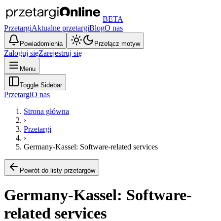
BETA
Przetargi
Aktualne przetargi
Blog
O nas
Powiadomienia
Przełącz motyw
Zaloguj się
Zarejestruj się
Menu
Toggle Sidebar
Przetargi
O nas
Strona główna
›
Przetargi
›
Germany-Kassel: Software-related services
Powrót do listy przetargów
Germany-Kassel: Software-
related services