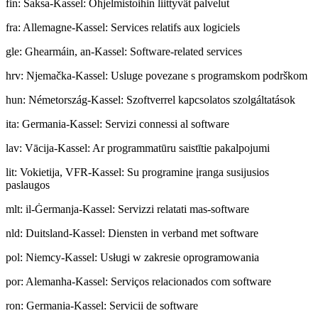
fin
:
Saksa-Kassel: Ohjelmistoihin liittyvät palvelut
fra
:
Allemagne-Kassel: Services relatifs aux logiciels
gle
:
Ghearmáin, an-Kassel: Software-related services
hrv
:
Njemačka-Kassel: Usluge povezane s programskom podrškom
hun
:
Németország-Kassel: Szoftverrel kapcsolatos szolgáltatások
ita
:
Germania-Kassel: Servizi connessi al software
lav
:
Vācija-Kassel: Ar programmatūru saistītie pakalpojumi
lit
:
Vokietija, VFR-Kassel: Su programine įranga susijusios
paslaugos
mlt
:
il-Ġermanja-Kassel: Servizzi relatati mas-software
nld
:
Duitsland-Kassel: Diensten in verband met software
pol
:
Niemcy-Kassel: Usługi w zakresie oprogramowania
por
:
Alemanha-Kassel: Serviços relacionados com software
ron
:
Germania-Kassel: Servicii de software