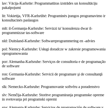
lav
:
Vācija-Karlsrūe: Programmatūras izstrādes un konsultāciju
pakalpojumi
lit
:
Vokietija, VFR-Karlsrūhė: Programinės įrangos programavimo ir
konsultacinės paslaugos
mlt
:
il-Ġermanja-Karlsruhe: Servizzi ta' konsulenza dwar il-
programmizzar tas-software
nld
:
Duitsland-Karlsruhe: Softwareprogrammering en -advies
pol
:
Niemcy-Karlsruhe: Usługi doradcze w zakresie programowania
oprogramowania
por
:
Alemanha-Karlsruhe: Serviços de consultoria e de programação
de software
ron
:
Germania-Karlsruhe: Servicii de programare şi de consultanţă
software
slk
:
Nemecko-Karlsruhe: Programovanie softvéru a poradenstvo
slv
:
Nemčija-Karlsruhe: Storitve programiranja programske opreme
in svetovanja pri programski opremi
spa
:
Alemania-Karlsruhe: Servicios de programación de software y