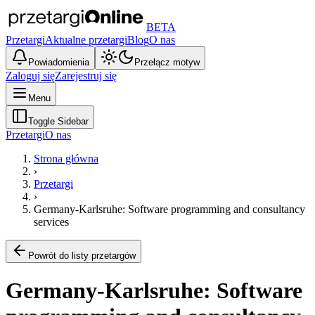
BETA
Przetargi
Aktualne przetargi
Blog
O nas
Powiadomienia
Przełącz motyw
Zaloguj się
Zarejestruj się
Menu
Toggle Sidebar
Przetargi
O nas
Strona główna
›
Przetargi
›
Germany-Karlsruhe: Software programming and consultancy
services
Powrót do listy przetargów
Germany-Karlsruhe: Software