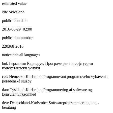
estimated value
Nie określono
publication date
2016-06-29+02:00
publication number
220368-2016
notice title all languages
bul
:
Гepмaния-Карлсруе: Програмиране и софтуерни
консултантски услуги
ces
:
Německo-Karlsruhe: Programování programového vybavení a
poradenské služby
dan
:
Tyskland-Karlsruhe: Programmering af software og
konsulentvirksomhed
deu
:
Deutschland-Karlsruhe: Softwareprogrammierung und -
beratung