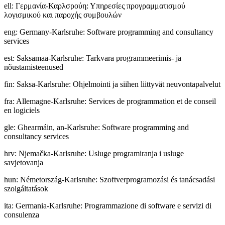
ell
:
Γερμανία-Καρλσρούη: Υπηρεσίες προγραμματισμού
λογισμικού και παροχής συμβουλών
eng
:
Germany-Karlsruhe: Software programming and consultancy
services
est
:
Saksamaa-Karlsruhe: Tarkvara programmeerimis- ja
nõustamisteenused
fin
:
Saksa-Karlsruhe: Ohjelmointi ja siihen liittyvät neuvontapalvelut
fra
:
Allemagne-Karlsruhe: Services de programmation et de conseil
en logiciels
gle
:
Ghearmáin, an-Karlsruhe: Software programming and
consultancy services
hrv
:
Njemačka-Karlsruhe: Usluge programiranja i usluge
savjetovanja
hun
:
Németország-Karlsruhe: Szoftverprogramozási és tanácsadási
szolgáltatások
ita
:
Germania-Karlsruhe: Programmazione di software e servizi di
consulenza