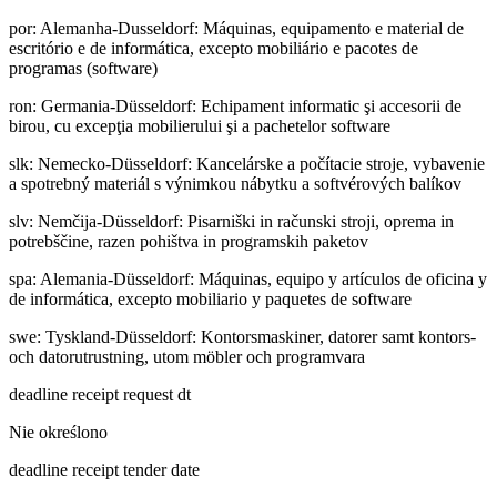
por
:
Alemanha-Dusseldorf: Máquinas, equipamento e material de
escritório e de informática, excepto mobiliário e pacotes de
programas (software)
ron
:
Germania-Düsseldorf: Echipament informatic şi accesorii de
birou, cu excepţia mobilierului şi a pachetelor software
slk
:
Nemecko-Düsseldorf: Kancelárske a počítacie stroje, vybavenie
a spotrebný materiál s výnimkou nábytku a softvérových balíkov
slv
:
Nemčija-Düsseldorf: Pisarniški in računski stroji, oprema in
potrebščine, razen pohištva in programskih paketov
spa
:
Alemania-Düsseldorf: Máquinas, equipo y artículos de oficina y
de informática, excepto mobiliario y paquetes de software
swe
:
Tyskland-Düsseldorf: Kontorsmaskiner, datorer samt kontors-
och datorutrustning, utom möbler och programvara
deadline receipt request dt
Nie określono
deadline receipt tender date