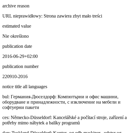
archive reason
URL nieprawidłowy: Strona zawiera zbyt mało treści
estimated value
Nie określono
publication date
2016-06-29+02:00
publication number
220910-2016
notice title all languages
bul
:
Гepмaния-Дюселдорф: Компютърни и офис машини,
оборудване и принадлежности, с изключение на мебели и
софтуерни пакети
ces
:
Německo-Düsseldorf: Kancelářské a počítací stroje, zařízení a
potřeby mimo nábytek a balíky programů
dan
:
Tyskland-Düsseldorf: Kontor- og edb-maskiner, -udstyr og -