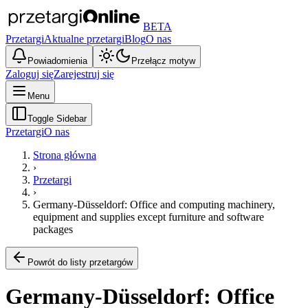
BETA
Przetargi
Aktualne przetargi
Blog
O nas
Powiadomienia
Przełącz motyw
Zaloguj się
Zarejestruj się
Menu
Toggle Sidebar
Przetargi
O nas
Strona główna
›
Przetargi
›
Germany-Düsseldorf: Office and computing machinery,
equipment and supplies except furniture and software
packages
Powrót do listy przetargów
Germany-Düsseldorf: Office