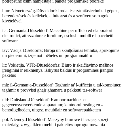
potrepštine osim namještaja i paketa programske podrške
hun
:
Németország-Düsseldorf: Irodai és számítástechnikai gépek,
berendezések és kellékek, a bútorzat és a szoftvercsomagok
kivételével
ita
:
Germania-Düsseldorf: Macchine per ufficio ed elaboratori
elettronici, attrezzature e forniture, esclusi i mobili e i pacchetti
software
lav
:
Vācija-Diseldorfa: Biroja un skaitļošanas tehnika, aprīkojums
un piederumi, izņemot mēbeles un programmatūru
lit
:
Vokietija, VFR-Diuseldorfas: Biuro ir skaičiavimo mašinos,
įrenginiai ir reikmenys, išskyrus baldus ir programinės įrangos
paketus
mlt
:
il-Ġermanja-Dusseldorf: Tagħmir ta' l-uffiċċju u tal-kompjuter,
tagħmir u provvisti għajr għamara u pakketti tas-softwer
nld
:
Duitsland-Düsseldorf: Kantoormachines en
gegevensverwerkende apparatuur, kantooruitrusting en -
benodigdheden, uitgez. meubilair en softwarepakketten
pol
:
Niemcy-Düsseldorf: Maszyny biurowe i liczące, sprzęt i
materiały, z wyjątkiem mebli i pakietów oprogramowania