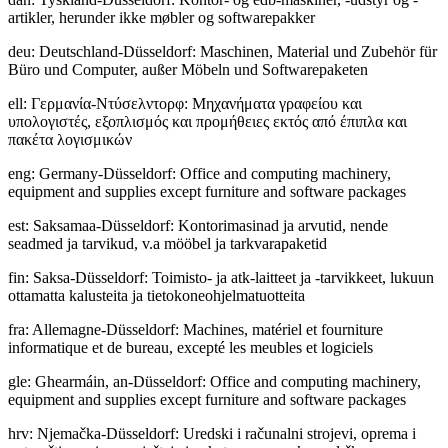
artikler, herunder ikke møbler og softwarepakker
deu
:
Deutschland-Düsseldorf: Maschinen, Material und Zubehör für
Büro und Computer, außer Möbeln und Softwarepaketen
ell
:
Γερμανία-Ντύσελντορφ: Μηχανήματα γραφείου και
υπολογιστές, εξοπλισμός και προμήθειες εκτός από έπιπλα και
πακέτα λογισμικών
eng
:
Germany-Düsseldorf: Office and computing machinery,
equipment and supplies except furniture and software packages
est
:
Saksamaa-Düsseldorf: Kontorimasinad ja arvutid, nende
seadmed ja tarvikud, v.a mööbel ja tarkvarapaketid
fin
:
Saksa-Düsseldorf: Toimisto- ja atk-laitteet ja -tarvikkeet, lukuun
ottamatta kalusteita ja tietokoneohjelmatuotteita
fra
:
Allemagne-Düsseldorf: Machines, matériel et fourniture
informatique et de bureau, excepté les meubles et logiciels
gle
:
Ghearmáin, an-Düsseldorf: Office and computing machinery,
equipment and supplies except furniture and software packages
hrv
:
Njemačka-Düsseldorf: Uredski i računalni strojevi, oprema i