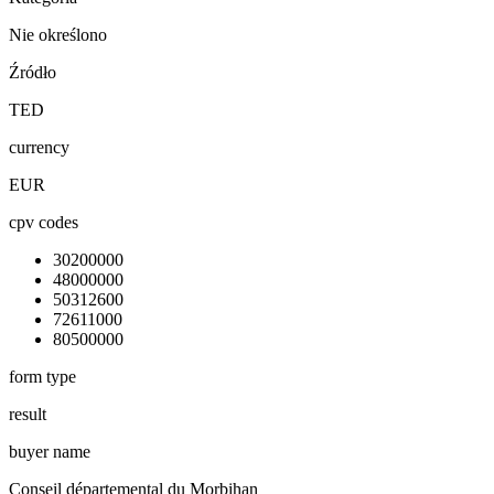
Nie określono
Źródło
TED
currency
EUR
cpv codes
30200000
48000000
50312600
72611000
80500000
form type
result
buyer name
Conseil départemental du Morbihan