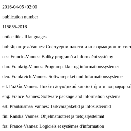
2016-04-05+02:00
publication number
115855-2016
notice title all languages
bul
:
Фpaнция-Vannes: Софтуерни пакети и информационни сис
ces
:
Francie-Vannes: Balíky programů a informační systémy
dan
:
Frankrig-Vannes: Programpakker og informationssystemer
deu
:
Frankreich-Vannes: Softwarepaket und Informationssysteme
ell
:
Γαλλία-Vannes: Πακέτα λογισμικού και συστήματα πληροφορική
eng
:
France-Vannes: Software package and information systems
est
:
Prantsusmaa-Vannes: Tarkvarapaketid ja infosüsteemid
fin
:
Ranska-Vannes: Ohjelmatuotteet ja tietojärjestelmät
fra
:
France-Vannes: Logiciels et systèmes d'information