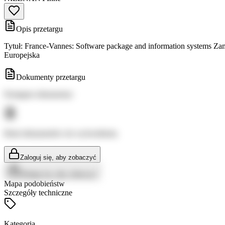
Opis przetargu
Tytuł: France-Vannes: Software package and information systems Za
Europejska
Dokumenty przetargu
Dostępne dokumenty:
Brak dokumentów do wyświetlenia
Zaloguj się, aby zobaczyć
Zaloguj się, aby zobaczyć
Mapa podobieństw
Szczegóły techniczne
Kategoria