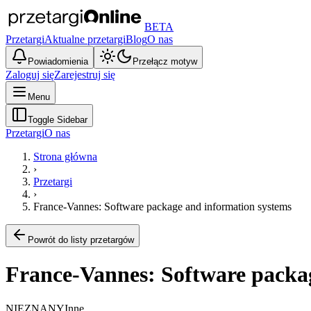
BETA
Przetargi
Aktualne przetargi
Blog
O nas
Powiadomienia
Przełącz motyw
Zaloguj się
Zarejestruj się
Menu
Toggle Sidebar
Przetargi
O nas
Strona główna
›
Przetargi
›
France-Vannes: Software package and information systems
Powrót do listy przetargów
France-Vannes: Software packa
NIEZNANY
Inne