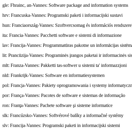
gle
:
Fhrainc, an-Vannes: Software package and information systems
hrv
:
Francuska-Vannes: Programski paketi i informacijski sustavi
hun
:
Franciaország-Vannes: Szoftvercsomag és információs rendszer
ita
:
Francia-Vannes: Pacchetti software e sistemi di informazione
lav
:
Francija-Vannes: Programmatūras pakotne un informācijas sistēm
lit
:
Prancūzija-Vannes: Programinės įrangos paketai ir informacinės si
mlt
:
Franza-Vannes: Pakketti tas-softwer u sistemi ta' informazzjoni
nld
:
Frankrijk-Vannes: Software en informatiesystemen
pol
:
Francja-Vannes: Pakiety oprogramowania i systemy informatycz
por
:
França-Vannes: Pacotes de software e sistemas de informação
ron
:
Franţa-Vannes: Pachete software şi sisteme informatice
slk
:
Francúzsko-Vannes: Softvérové balíky a informačné systémy
slv
:
Francija-Vannes: Programski paketi in informacijski sistemi