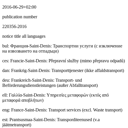
2016-06-29+02:00
publication number
220356-2016
notice title all languages
bul
:
Фpaнция-Saint-Denis: Транспортни услуги (с изключение
на извозването на отпадъци)
ces
:
Francie-Saint-Denis: Přepravní služby (mimo přepravu odpadů)
dan
:
Frankrig-Saint-Denis: Transporttjenester (ikke affaldstransport)
deu
:
Frankreich-Saint-Denis: Transport- und
Beförderungsdienstleistungen (außer Abfalltransport)
ell
:
Γαλλία-Saint-Denis: Υπηρεσίες μεταφορών (εκτός από
μεταφορά αποβλήτων)
eng
:
France-Saint-Denis: Transport services (excl. Waste transport)
est
:
Prantsusmaa-Saint-Denis: Transporditeenused (v.a
jäätmetransport)