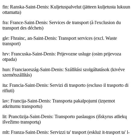
fin
:
Ranska-Saint-Denis: Kuljetuspalvelut (jätteen kuljetusta lukuun
ottamatta)
fra
:
France-Saint-Denis: Services de transport (à l'exclusion du
transport des déchets)
gle
:
Fhrainc, an-Saint-Denis: Transport services (excl. Waste
transport)
hrv
:
Francuska-Saint-Denis: Prijevozne usluge (osim prijevoza
otpada)
hun
:
Franciaország-Saint-Denis: Szállítási szolgáltatások (kivéve
szemétszállítás)
ita
:
Francia-Saint-Denis: Servizi di trasporto (escluso il trasporto di
rifiuti)
lav
:
Francija-Saint-Denis: Transporta pakalpojumi (izņemot
atkritumu transportu)
lit
:
Prancūzija-Saint-Denis: Transporto paslaugos (išskyrus atliekų
išvežimo transportą)
mlt
:
Franza-Saint-Denis: Servizzi ta' trasport (eskluż it-trasport ta' l-