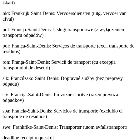
iskart)
nld
:
Frankrijk-Saint-Denis: Vervoersdiensten (uitg. vervoer van
afval)
pol
:
Francja-Saint-Denis: Usługi transportowe (z wyłączeniem
transportu odpadów)
por
:
França-Saint-Denis: Serviços de transporte (excl. transporte de
resíduos)
ron
:
Franţa-Saint-Denis: Servicii de transport (cu excepţia
transportului de deşeuri)
slk
:
Francúzsko-Saint-Denis: Dopravné služby (bez prepravy
odpadu)
slv
:
Francija-Saint-Denis: Prevozne storitve (razen prevoza
odpadkov)
spa
:
Francia-Saint-Denis: Servicios de transporte (excluido el
transporte de residuos)
swe
:
Frankrike-Saint-Denis: Transporter (utom avfallstransport)
deadline receipt request dt