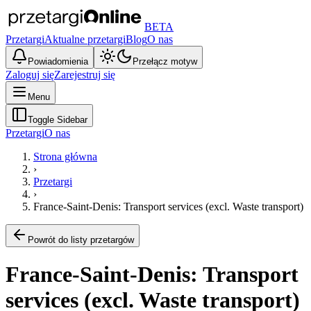
BETA
Przetargi
Aktualne przetargi
Blog
O nas
Powiadomienia
Przełącz motyw
Zaloguj się
Zarejestruj się
Menu
Toggle Sidebar
Przetargi
O nas
Strona główna
›
Przetargi
›
France-Saint-Denis: Transport services (excl. Waste transport)
Powrót do listy przetargów
France-Saint-Denis: Transport
services (excl. Waste transport)