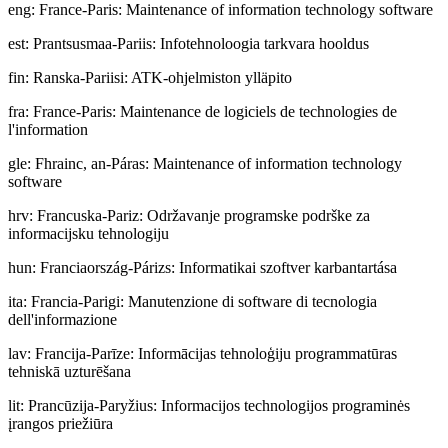
eng
:
France-Paris: Maintenance of information technology software
est
:
Prantsusmaa-Pariis: Infotehnoloogia tarkvara hooldus
fin
:
Ranska-Pariisi: ATK-ohjelmiston ylläpito
fra
:
France-Paris: Maintenance de logiciels de technologies de
l'information
gle
:
Fhrainc, an-Páras: Maintenance of information technology
software
hrv
:
Francuska-Pariz: Održavanje programske podrške za
informacijsku tehnologiju
hun
:
Franciaország-Párizs: Informatikai szoftver karbantartása
ita
:
Francia-Parigi: Manutenzione di software di tecnologia
dell'informazione
lav
:
Francija-Parīze: Informācijas tehnoloģiju programmatūras
tehniskā uzturēšana
lit
:
Prancūzija-Paryžius: Informacijos technologijos programinės
įrangos priežiūra