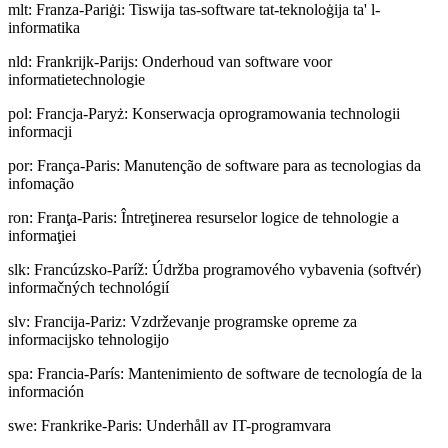
mlt
:
Franza-Pariġi: Tiswija tas-software tat-teknoloġija ta' l-
informatika
nld
:
Frankrijk-Parijs: Onderhoud van software voor
informatietechnologie
pol
:
Francja-Paryż: Konserwacja oprogramowania technologii
informacji
por
:
França-Paris: Manutenção de software para as tecnologias da
infomação
ron
:
Franţa-Paris: Întreţinerea resurselor logice de tehnologie a
informaţiei
slk
:
Francúzsko-Paríž: Údržba programového vybavenia (softvér)
informačných technológií
slv
:
Francija-Pariz: Vzdrževanje programske opreme za
informacijsko tehnologijo
spa
:
Francia-París: Mantenimiento de software de tecnología de la
información
swe
:
Frankrike-Paris: Underhåll av IT-programvara