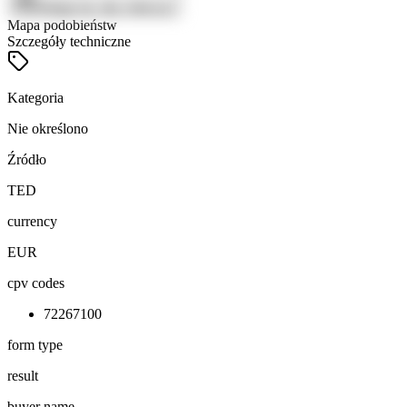
Zaloguj się, aby zobaczyć
Mapa podobieństw
Szczegóły techniczne
Kategoria
Nie określono
Źródło
TED
currency
EUR
cpv codes
72267100
form type
result
buyer name