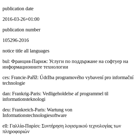
publication date
2016-03-26+01:00
publication number
105296-2016
notice title all languages
bul
:
Фpaнция-Париж: Услуги по поддържане на софтуер на
информационните технологии
ces
:
Francie-Paříž: Údržba programového vybavení pro informační
technologie
dan
:
Frankrig-Paris: Vedligeholdelse af programmel til
informationsteknologi
deu
:
Frankreich-Paris: Wartung von
Informationstechnologiesoftware
ell
:
Γαλλία-Παρίσι: Συντήρηση λογισμικού τεχνολογίας των
πληροφοριών