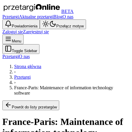
BETA
Przetargi
Aktualne przetargi
Blog
O nas
Powiadomienia
Przełącz motyw
Zaloguj się
Zarejestruj się
Menu
Toggle Sidebar
Przetargi
O nas
Strona główna
›
Przetargi
›
France-Paris: Maintenance of information technology
software
Powrót do listy przetargów
France-Paris: Maintenance of