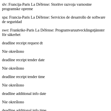
slv
:
Francija-Paris La Défense: Storitve razvoja varnostne
programske opreme
spa
:
Francia-Paris La Défense: Servicios de desarrollo de software
de seguridad
swe
:
Frankrike-Paris La Défense: Programvaruutvecklingstjänster
för säkerhet
deadline receipt request dt
Nie określono
deadline receipt tender date
Nie określono
deadline receipt tender time
Nie określono
deadline additional info date
Nie określono
deadline additional info time