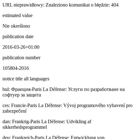
URL nieprawidłowy: Znaleziono komunikat o błędzie: 404
estimated value
Nie określono
publication date
2016-03-26+01:00
publication number
105804-2016
notice title all languages
bul
:
Фpaнция-Paris La Défense: Услуги по разработване на
софтуер за защита
ces
:
Francie-Paris La Défense: Vývoj programového vybavení pro
zabezpečení
dan
:
Frankrig-Paris La Défense: Udvikling af
sikkerhedsprogrammel
deu
:
Frankreich-Paris La Défense: Entwicklung von