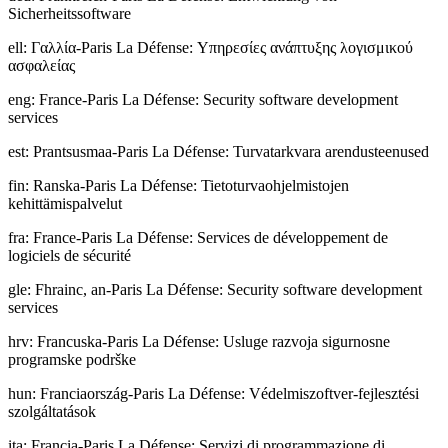
Sicherheitssoftware
ell
:
Γαλλία-Paris La Défense: Υπηρεσίες ανάπτυξης λογισμικού
ασφαλείας
eng
:
France-Paris La Défense: Security software development
services
est
:
Prantsusmaa-Paris La Défense: Turvatarkvara arendusteenused
fin
:
Ranska-Paris La Défense: Tietoturvaohjelmistojen
kehittämispalvelut
fra
:
France-Paris La Défense: Services de développement de
logiciels de sécurité
gle
:
Fhrainc, an-Paris La Défense: Security software development
services
hrv
:
Francuska-Paris La Défense: Usluge razvoja sigurnosne
programske podrške
hun
:
Franciaország-Paris La Défense: Védelmiszoftver-fejlesztési
szolgáltatások
ita
:
Francia-Paris La Défense: Servizi di programmazione di