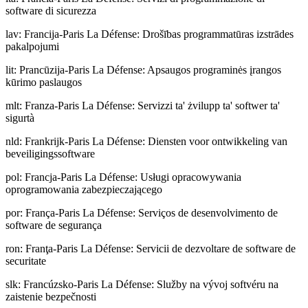
software di sicurezza
lav
:
Francija-Paris La Défense: Drošības programmatūras izstrādes
pakalpojumi
lit
:
Prancūzija-Paris La Défense: Apsaugos programinės įrangos
kūrimo paslaugos
mlt
:
Franza-Paris La Défense: Servizzi ta' żvilupp ta' softwer ta'
sigurtà
nld
:
Frankrijk-Paris La Défense: Diensten voor ontwikkeling van
beveiligingssoftware
pol
:
Francja-Paris La Défense: Usługi opracowywania
oprogramowania zabezpieczającego
por
:
França-Paris La Défense: Serviços de desenvolvimento de
software de segurança
ron
:
Franţa-Paris La Défense: Servicii de dezvoltare de software de
securitate
slk
:
Francúzsko-Paris La Défense: Služby na vývoj softvéru na
zaistenie bezpečnosti