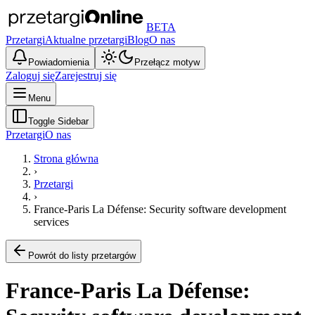
BETA
Przetargi
Aktualne przetargi
Blog
O nas
Powiadomienia
Przełącz motyw
Zaloguj się
Zarejestruj się
Menu
Toggle Sidebar
Przetargi
O nas
Strona główna
›
Przetargi
›
France-Paris La Défense: Security software development
services
Powrót do listy przetargów
France-Paris La Défense: