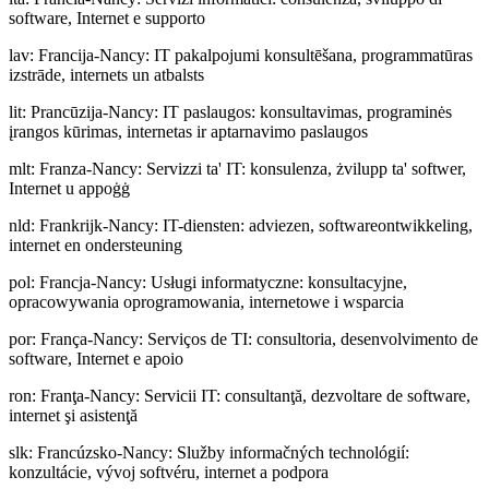
software, Internet e supporto
lav
:
Francija-Nancy: IT pakalpojumi konsultēšana, programmatūras
izstrāde, internets un atbalsts
lit
:
Prancūzija-Nancy: IT paslaugos: konsultavimas, programinės
įrangos kūrimas, internetas ir aptarnavimo paslaugos
mlt
:
Franza-Nancy: Servizzi ta' IT: konsulenza, żvilupp ta' softwer,
Internet u appoġġ
nld
:
Frankrijk-Nancy: IT-diensten: adviezen, softwareontwikkeling,
internet en ondersteuning
pol
:
Francja-Nancy: Usługi informatyczne: konsultacyjne,
opracowywania oprogramowania, internetowe i wsparcia
por
:
França-Nancy: Serviços de TI: consultoria, desenvolvimento de
software, Internet e apoio
ron
:
Franţa-Nancy: Servicii IT: consultanţă, dezvoltare de software,
internet şi asistenţă
slk
:
Francúzsko-Nancy: Služby informačných technológií:
konzultácie, vývoj softvéru, internet a podpora