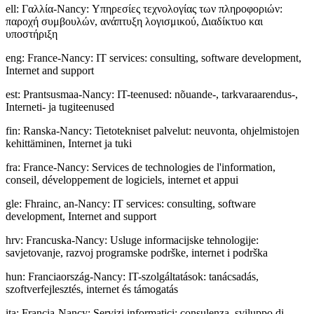
ell
:
Γαλλία-Nancy: Υπηρεσίες τεχνολογίας των πληροφοριών:
παροχή συμβουλών, ανάπτυξη λογισμικού, Διαδίκτυο και
υποστήριξη
eng
:
France-Nancy: IT services: consulting, software development,
Internet and support
est
:
Prantsusmaa-Nancy: IT-teenused: nõuande-, tarkvaraarendus-,
Interneti- ja tugiteenused
fin
:
Ranska-Nancy: Tietotekniset palvelut: neuvonta, ohjelmistojen
kehittäminen, Internet ja tuki
fra
:
France-Nancy: Services de technologies de l'information,
conseil, développement de logiciels, internet et appui
gle
:
Fhrainc, an-Nancy: IT services: consulting, software
development, Internet and support
hrv
:
Francuska-Nancy: Usluge informacijske tehnologije:
savjetovanje, razvoj programske podrške, internet i podrška
hun
:
Franciaország-Nancy: IT-szolgáltatások: tanácsadás,
szoftverfejlesztés, internet és támogatás
ita
:
Francia-Nancy: Servizi informatici: consulenza, sviluppo di