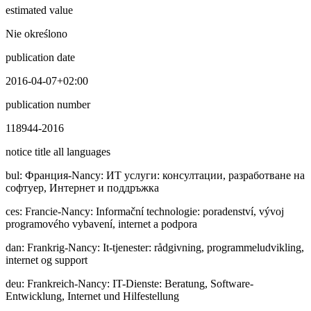
estimated value
Nie określono
publication date
2016-04-07+02:00
publication number
118944-2016
notice title all languages
bul
:
Фpaнция-Nancy: ИТ услуги: консултации, разработване на
софтуер, Интернет и поддръжка
ces
:
Francie-Nancy: Informační technologie: poradenství, vývoj
programového vybavení, internet a podpora
dan
:
Frankrig-Nancy: It-tjenester: rådgivning, programmeludvikling,
internet og support
deu
:
Frankreich-Nancy: IT-Dienste: Beratung, Software-
Entwicklung, Internet und Hilfestellung