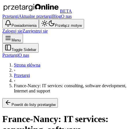
BETA
Przetargi
Aktualne przetargi
Blog
O nas
Powiadomienia
Przełącz motyw
Zaloguj się
Zarejestruj się
Menu
Toggle Sidebar
Przetargi
O nas
Strona główna
›
Przetargi
›
France-Nancy: IT services: consulting, software development,
Internet and support
Powrót do listy przetargów
France-Nancy: IT services: