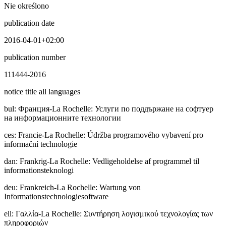
Nie określono
publication date
2016-04-01+02:00
publication number
111444-2016
notice title all languages
bul
:
Фpaнция-La Rochelle: Услуги по поддържане на софтуер
на информационните технологии
ces
:
Francie-La Rochelle: Údržba programového vybavení pro
informační technologie
dan
:
Frankrig-La Rochelle: Vedligeholdelse af programmel til
informationsteknologi
deu
:
Frankreich-La Rochelle: Wartung von
Informationstechnologiesoftware
ell
:
Γαλλία-La Rochelle: Συντήρηση λογισμικού τεχνολογίας των
πληροφοριών