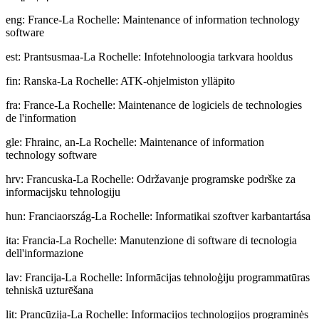
eng
:
France-La Rochelle: Maintenance of information technology
software
est
:
Prantsusmaa-La Rochelle: Infotehnoloogia tarkvara hooldus
fin
:
Ranska-La Rochelle: ATK-ohjelmiston ylläpito
fra
:
France-La Rochelle: Maintenance de logiciels de technologies
de l'information
gle
:
Fhrainc, an-La Rochelle: Maintenance of information
technology software
hrv
:
Francuska-La Rochelle: Održavanje programske podrške za
informacijsku tehnologiju
hun
:
Franciaország-La Rochelle: Informatikai szoftver karbantartása
ita
:
Francia-La Rochelle: Manutenzione di software di tecnologia
dell'informazione
lav
:
Francija-La Rochelle: Informācijas tehnoloģiju programmatūras
tehniskā uzturēšana
lit
:
Prancūzija-La Rochelle: Informacijos technologijos programinės