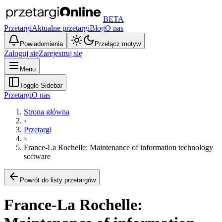
BETA
Przetargi
Aktualne przetargi
Blog
O nas
Powiadomienia
Przełącz motyw
Zaloguj się
Zarejestruj się
Menu
Toggle Sidebar
Przetargi
O nas
Strona główna
›
Przetargi
›
France-La Rochelle: Maintenance of information technology
software
Powrót do listy przetargów
France-La Rochelle: