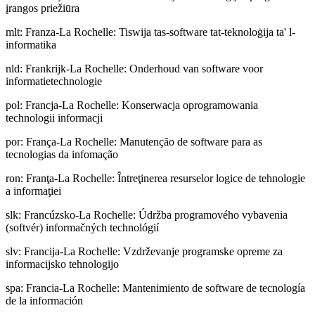
įrangos priežiūra
mlt
:
Franza-La Rochelle: Tiswija tas-software tat-teknoloġija ta' l-
informatika
nld
:
Frankrijk-La Rochelle: Onderhoud van software voor
informatietechnologie
pol
:
Francja-La Rochelle: Konserwacja oprogramowania
technologii informacji
por
:
França-La Rochelle: Manutenção de software para as
tecnologias da infomação
ron
:
Franţa-La Rochelle: Întreţinerea resurselor logice de tehnologie
a informaţiei
slk
:
Francúzsko-La Rochelle: Údržba programového vybavenia
(softvér) informačných technológií
slv
:
Francija-La Rochelle: Vzdrževanje programske opreme za
informacijsko tehnologijo
spa
:
Francia-La Rochelle: Mantenimiento de software de tecnología
de la información