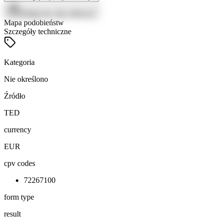
Zaloguj się, aby zobaczyć
Mapa podobieństw
Szczegóły techniczne
Kategoria
Nie określono
Źródło
TED
currency
EUR
cpv codes
72267100
form type
result