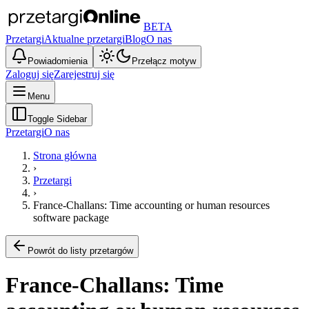
BETA
Przetargi
Aktualne przetargi
Blog
O nas
Powiadomienia
Przełącz motyw
Zaloguj się
Zarejestruj się
Menu
Toggle Sidebar
Przetargi
O nas
Strona główna
›
Przetargi
›
France-Challans: Time accounting or human resources
software package
Powrót do listy przetargów
France-Challans: Time