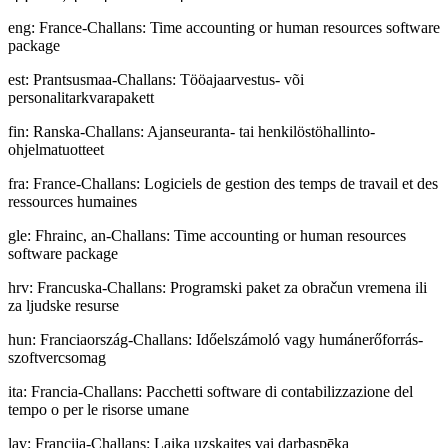
eng
:
France-Challans: Time accounting or human resources software
package
est
:
Prantsusmaa-Challans: Tööajaarvestus- või
personalitarkvarapakett
fin
:
Ranska-Challans: Ajanseuranta- tai henkilöstöhallinto-
ohjelmatuotteet
fra
:
France-Challans: Logiciels de gestion des temps de travail et des
ressources humaines
gle
:
Fhrainc, an-Challans: Time accounting or human resources
software package
hrv
:
Francuska-Challans: Programski paket za obračun vremena ili
za ljudske resurse
hun
:
Franciaország-Challans: Időelszámoló vagy humánerőforrás-
szoftvercsomag
ita
:
Francia-Challans: Pacchetti software di contabilizzazione del
tempo o per le risorse umane
lav
:
Francija-Challans: Laika uzskaites vai darbaspēka