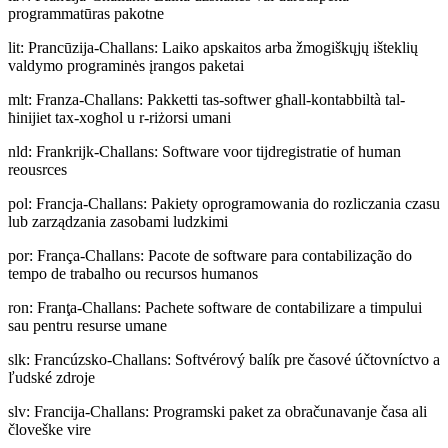
programmatūras pakotne
lit
:
Prancūzija-Challans: Laiko apskaitos arba žmogiškųjų išteklių
valdymo programinės įrangos paketai
mlt
:
Franza-Challans: Pakketti tas-softwer għall-kontabbiltà tal-
ħinijiet tax-xogħol u r-riżorsi umani
nld
:
Frankrijk-Challans: Software voor tijdregistratie of human
reousrces
pol
:
Francja-Challans: Pakiety oprogramowania do rozliczania czasu
lub zarządzania zasobami ludzkimi
por
:
França-Challans: Pacote de software para contabilização do
tempo de trabalho ou recursos humanos
ron
:
Franţa-Challans: Pachete software de contabilizare a timpului
sau pentru resurse umane
slk
:
Francúzsko-Challans: Softvérový balík pre časové účtovníctvo a
ľudské zdroje
slv
:
Francija-Challans: Programski paket za obračunavanje časa ali
človeške vire