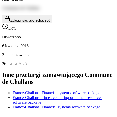
Commune de Challans
Zaloguj się, aby zobaczyć
Daty
Utworzono
6 kwietnia 2016
Zaktualizowano
26 marca 2026
Inne przetargi zamawiającego
Commune
de Challans
France-Challans: Financial systems software package
France-Challans: Time accounting or human resources
software package
France-Challans: Financial systems software package