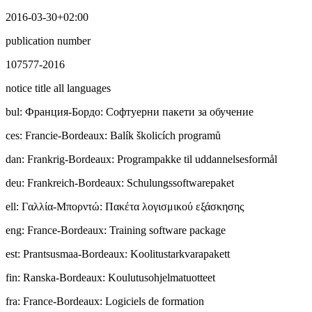
2016-03-30+02:00
publication number
107577-2016
notice title all languages
bul
:
Фpaнция-Бордо: Софтуерни пакети за обучение
ces
:
Francie-Bordeaux: Balík školicích programů
dan
:
Frankrig-Bordeaux: Programpakke til uddannelsesformål
deu
:
Frankreich-Bordeaux: Schulungssoftwarepaket
ell
:
Γαλλία-Μπορντώ: Πακέτα λογισμικού εξάσκησης
eng
:
France-Bordeaux: Training software package
est
:
Prantsusmaa-Bordeaux: Koolitustarkvarapakett
fin
:
Ranska-Bordeaux: Koulutusohjelmatuotteet
fra
:
France-Bordeaux: Logiciels de formation