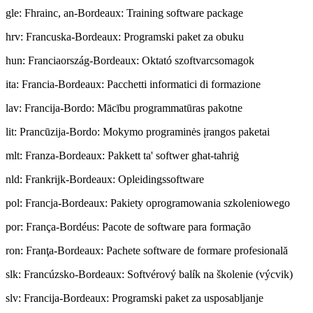
gle
:
Fhrainc, an-Bordeaux: Training software package
hrv
:
Francuska-Bordeaux: Programski paket za obuku
hun
:
Franciaország-Bordeaux: Oktató szoftvarcsomagok
ita
:
Francia-Bordeaux: Pacchetti informatici di formazione
lav
:
Francija-Bordo: Mācību programmatūras pakotne
lit
:
Prancūzija-Bordo: Mokymo programinės įrangos paketai
mlt
:
Franza-Bordeaux: Pakkett ta' softwer għat-taħriġ
nld
:
Frankrijk-Bordeaux: Opleidingssoftware
pol
:
Francja-Bordeaux: Pakiety oprogramowania szkoleniowego
por
:
França-Bordéus: Pacote de software para formação
ron
:
Franţa-Bordeaux: Pachete software de formare profesională
slk
:
Francúzsko-Bordeaux: Softvérový balík na školenie (výcvik)
slv
:
Francija-Bordeaux: Programski paket za usposabljanje