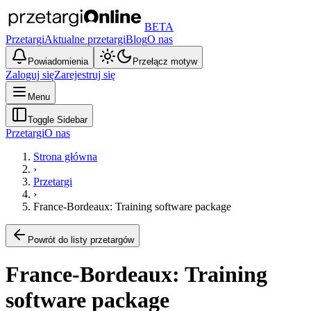
BETA
Przetargi
Aktualne przetargi
Blog
O nas
Powiadomienia
Przełącz motyw
Zaloguj się
Zarejestruj się
Menu
Toggle Sidebar
Przetargi
O nas
Strona główna
›
Przetargi
›
France-Bordeaux: Training software package
Powrót do listy przetargów
France-Bordeaux: Training
software package