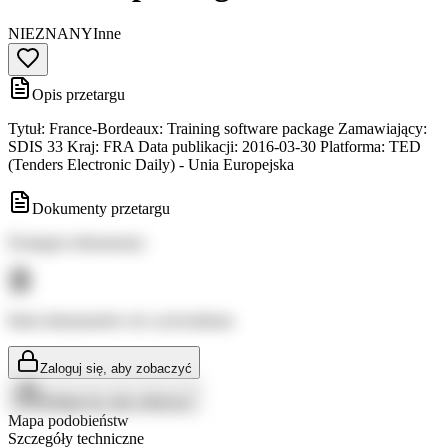
NIEZNANY
Inne
Opis przetargu
Tytuł: France-Bordeaux: Training software package Zamawiający:
SDIS 33 Kraj: FRA Data publikacji: 2016-03-30 Platforma: TED
(Tenders Electronic Daily) - Unia Europejska
Dokumenty przetargu
Dostępne dokumenty:
Brak dokumentów do wyświetlenia
Zaloguj się, aby zobaczyć
Zaloguj się, aby zobaczyć
Mapa podobieństw
Szczegóły techniczne