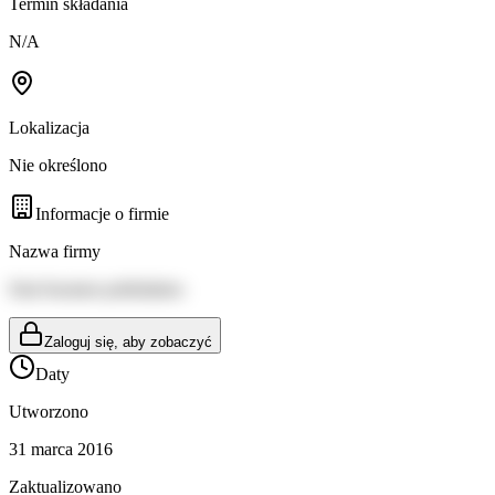
Termin składania
N/A
Lokalizacja
Nie określono
Informacje o firmie
Nazwa firmy
Sisä-Suomen poliisilaitos
Zaloguj się, aby zobaczyć
Daty
Utworzono
31 marca 2016
Zaktualizowano