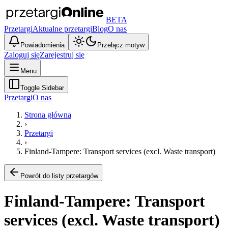
BETA
Przetargi
Aktualne przetargi
Blog
O nas
Powiadomienia
Przełącz motyw
Zaloguj się
Zarejestruj się
Menu
Toggle Sidebar
Przetargi
O nas
Strona główna
›
Przetargi
›
Finland-Tampere: Transport services (excl. Waste transport)
Powrót do listy przetargów
Finland-Tampere: Transport
services (excl. Waste transport)