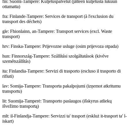
fin
:
Suomi-Tampere: Kuljetuspalvelut (jätteen kuljetusta lukuun
ottamatta)
fra
:
Finlande-Tampere: Services de transport (à l'exclusion du
transport des déchets)
gle
:
Fhionlainn, an-Tampere: Transport services (excl. Waste
transport)
hrv
:
Finska-Tampere: Prijevozne usluge (osim prijevoza otpada)
hun
:
Finnország-Tampere: Szállítási szolgáltatások (kivéve
szemétszállítás)
ita
:
Finlandia-Tampere: Servizi di trasporto (escluso il trasporto di
rifiuti)
lav
:
Somija-Tampere: Transporta pakalpojumi (izņemot atkritumu
transportu)
lit
:
Suomija-Tamperė: Transporto paslaugos (išskyrus atliekų
išvežimo transportą)
mlt
:
il-Finlandja-Tampere: Servizzi ta' trasport (eskluż it-trasport ta' l-
iskart)