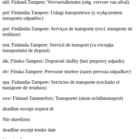
nld
:
Finland-Tampere: Vervoersdiensten (uitg. vervoer van afval)
pol
:
Finlandia-Tampere: Usługi transportowe (z wyłączeniem
transportu odpadów)
por
:
Finlândia-Tampere: Serviços de transporte (excl. transporte de
resíduos)
ron
:
Finlanda-Tampere: Servicii de transport (cu excepţia
transportului de deşeuri)
slk
:
Fínsko-Tampere: Dopravné služby (bez prepravy odpadu)
slv
:
Finska-Tampere: Prevozne storitve (razen prevoza odpadkov)
spa
:
Finlandia-Tampere: Servicios de transporte (excluido el
transporte de residuos)
swe
:
Finland-Tammerfors: Transporter (utom avfallstransport)
deadline receipt request dt
Nie określono
deadline receipt tender date