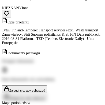
NIEZNANY
Inne
Opis przetargu
Tytuł: Finland-Tampere: Transport services (excl. Waste transport)
Zamawiający: Sisä-Suomen poliisilaitos Kraj: FIN Data publikacji:
2016-03-31 Platforma: TED (Tenders Electronic Daily) - Unia
Europejska
Dokumenty przetargu
Dostępne dokumenty:
Brak dokumentów do wyświetlenia
Zaloguj się, aby zobaczyć
Zaloguj się, aby zobaczyć
Mapa podobieństw