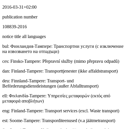
2016-03-31+02:00
publication number
108839-2016
notice title all languages
bul
:
Финлaндия-Тампере: Транспортни услуги (с изключение
на извозването на отпадъци)
ces
:
Finsko-Tampere: Přepravní služby (mimo přepravu odpadů)
dan
:
Finland-Tampere: Transporttjenester (ikke affaldstransport)
deu
:
Finnland-Tampere: Transport- und
Beförderungsdienstleistungen (außer Abfalltransport)
ell
:
Φινλανδία-Tampere: Υπηρεσίες μεταφορών (εκτός από
μεταφορά αποβλήτων)
eng
:
Finland-Tampere: Transport services (excl. Waste transport)
est
:
Soome-Tampere: Transporditeenused (v.a jäätmetransport)