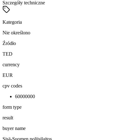
Szczegóły techniczne
Kategoria
Nie określono
Źródło
TED
currency
EUR
cpv codes
60000000
form type
result
buyer name
Sisä-Suomen poliisilaitos